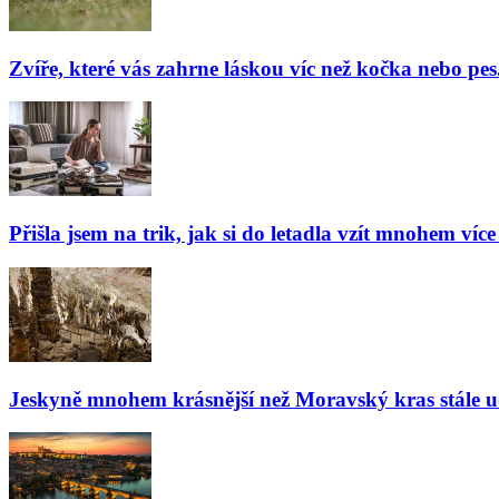
Zvíře, které vás zahrne láskou víc než kočka nebo pes
Přišla jsem na trik, jak si do letadla vzít mnohem více
Jeskyně mnohem krásnější než Moravský kras stále udiv