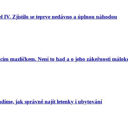
l IV. Zjistilo se teprve nedávno a úplnou náhodou
cím mazlíčkem. Není to had a o jeho zákeřnosti málok
adíme, jak správně najít letenky i ubytování