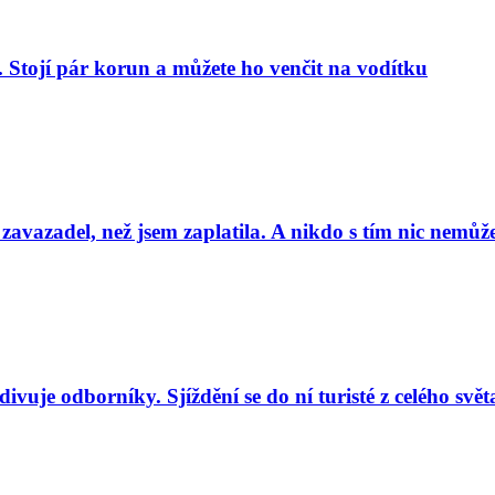
. Stojí pár korun a můžete ho venčit na vodítku
 zavazadel, než jsem zaplatila. A nikdo s tím nic nemůže
uje odborníky. Sjíždění se do ní turisté z celého svět