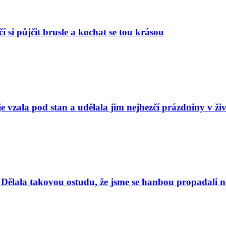
í si půjčit brusle a kochat se tou krásou
e vzala pod stan a udělala jim nejhezčí prázdniny v ži
Dělala takovou ostudu, že jsme se hanbou propadali nej