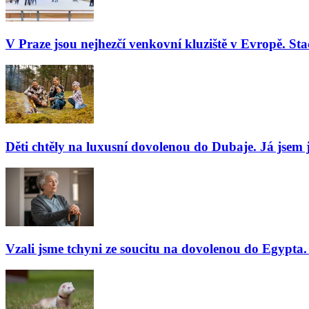
V Praze jsou nejhezčí venkovní kluziště v Evropě. Stač
Děti chtěly na luxusní dovolenou do Dubaje. Já jsem j
Vzali jsme tchyni ze soucitu na dovolenou do Egypta. 