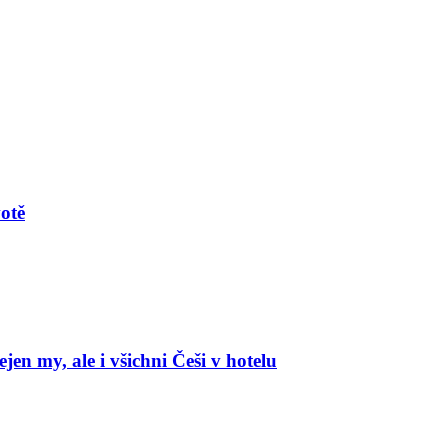
votě
en my, ale i všichni Češi v hotelu