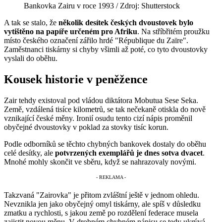
Bankovka Zairu v roce 1993 / Zdroj: Shutterstock
A tak se stalo, že
několik desítek českých dvoustovek bylo
vytištěno na papíře určeném pro Afriku
. Na stříbřitém proužku
místo českého označení zářilo hrdé "République du Zaïre".
Zaměstnanci tiskárny si chyby všimli až poté, co tyto dvoustovky
vyslali do oběhu.
Kousek historie v peněžence
Zair tehdy existoval pod vládou diktátora Mobutua Sese Seka.
Země, vzdálená tisíce kilometrů, se tak nečekaně otiskla do nově
vznikající české měny. Ironií osudu tento cizí nápis proměnil
obyčejné dvoustovky v poklad za stovky tisíc korun.
Podle odborníků se těchto chybných bankovek dostaly do oběhu
celé desítky, ale
potvrzených exemplářů je dnes sotva dvacet
.
Mnohé mohly skončit ve sběru, když se nahrazovaly novými.
Takzvaná "Zairovka" je přitom zvláštní ještě v jednom ohledu.
Nevznikla jen jako obyčejný omyl tiskárny, ale spíš v důsledku
zmatku a rychlosti, s jakou země po rozdělení federace musela
zajistit novou měnu. V drobném chybném nápisu se tedy ukrývá