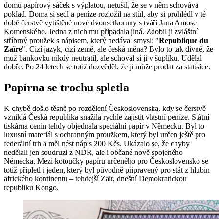
domů papírový sáček s výplatou, netušil, že se v něm schovává
poklad. Doma si sedl a peníze rozložil na stůl, aby si prohlédl v té
době čerstvě vytištěné nové dvousetkoruny s tváří Jana Amose
Komenského. Jedna z nich mu připadala jiná. Zdobil ji zvláštní
stříbrný proužek s nápisem, který nedával smysl: "
Republique du
Zaïre
". Cizí jazyk, cizí země, ale česká měna? Bylo to tak divné, že
muž bankovku nikdy neutratil, ale schoval si ji v šuplíku. Udělal
dobře. Po 24 letech se totiž dozvěděl, že ji může prodat za statisíce.
Papírna se trochu spletla
K chybě došlo těsně po rozdělení Československa, kdy se čerstvě
vzniklá Česká republika snažila rychle zajistit vlastní peníze. Státní
tiskárna cenin tehdy objednala speciální papír v Německu. Byl to
luxusní materiál s ochranným proužkem, který byl určen ještě pro
federální trh a měl nést nápis 200 Kčs. Ukázalo se, že chyby
nedělali jen soudruzi z NDR, ale i občané nově spojeného
Německa. Mezi kotoučky papíru určeného pro Československo se
totiž připletl i jeden, který byl původně připravený pro stát z hlubin
afrického kontinentu – tehdejší Zair, dnešní Demokratickou
republiku Kongo.