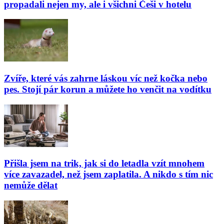
propadali nejen my, ale i všichni Češi v hotelu
Zvíře, které vás zahrne láskou víc než kočka nebo
pes. Stojí pár korun a můžete ho venčit na vodítku
Přišla jsem na trik, jak si do letadla vzít mnohem
více zavazadel, než jsem zaplatila. A nikdo s tím nic
nemůže dělat