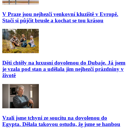
V Praze jsou nejhezčí venkovní kluziště v Evropě.
Stačí si půjčit brusle a kochat se tou krásou
Děti chtěly na luxusní dovolenou do Dubaje. Já jsem
je vzala pod stan a udělala jim nejhezčí prázdniny v
životě
Vzali jsme tchyni ze soucitu na dovolenou do
Egypta. Dělala takovou ostudu, že jsme se hanbou