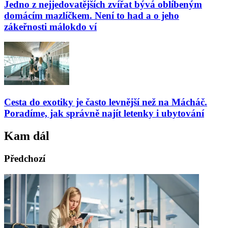
Jedno z nejjedovatějších zvířat bývá oblíbeným
domácím mazlíčkem. Není to had a o jeho
zákeřnosti málokdo ví
Cesta do exotiky je často levnější než na Mácháč.
Poradíme, jak správně najít letenky i ubytování
Kam dál
Předchozí