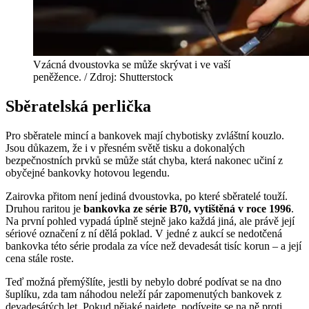
Vzácná dvoustovka se může skrývat i ve vaší
peněžence. / Zdroj: Shutterstock
Sběratelská perlička
Pro sběratele mincí a bankovek mají chybotisky zvláštní kouzlo.
Jsou důkazem, že i v přesném světě tisku a dokonalých
bezpečnostních prvků se může stát chyba, která nakonec učiní z
obyčejné bankovky hotovou legendu.
Zairovka přitom není jediná dvoustovka, po které sběratelé touží.
Druhou raritou je
bankovka ze série B70, vytištěná v roce 1996
.
Na první pohled vypadá úplně stejně jako každá jiná, ale právě její
sériové označení z ní dělá poklad. V jedné z aukcí se nedotčená
bankovka této série prodala za více než devadesát tisíc korun – a její
cena stále roste.
Teď možná přemýšlíte, jestli by nebylo dobré podívat se na dno
šuplíku, zda tam náhodou neleží pár zapomenutých bankovek z
devadesátých let. Pokud nějaké najdete, podívejte se na ně proti