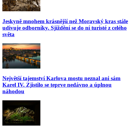
Jeskyně mnohem krásnější než Moravský kras stále
udivuje odborníky. Sjíždění se do ní turisté z celého
světa
Největší tajemství Karlova mostu neznal ani sám
Karel IV. Zjistilo se teprve nedávno a úplnou
náhodou