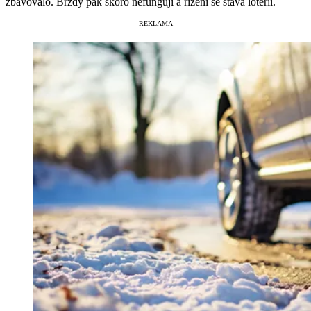
zbavovalo. Brzdy pak skoro nefungují a řízení se stává loterii.