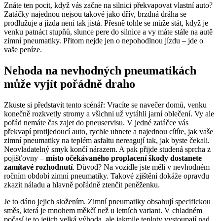
Znáte ten pocit, když vás začne na silnici překvapovat vlastní auto?
Zatáčky najednou nejsou takové jako dřív, brzdná dráha se
prodlužuje a jízda není tak jistá. Přesně tohle se může stát, když je
venku patnáct stupňů, slunce pere do silnice a vy máte stále na autě
zimní pneumatiky. Přitom nejde jen o nepohodlnou jízdu – jde o
vaše peníze.
Nehoda na nevhodných pneumatikách
může vyjít pořádně draho
Zkuste si představit tento scénář: Vracíte se navečer domů, venku
konečně rozkvetly stromy a všichni už vytáhli jarní oblečení. Vy ale
pořád nemáte čas zajet do pneuservisu. V jedné zatáčce vás
překvapí protijedoucí auto, rychle uhnete a najednou cítíte, jak vaše
zimní pneumatiky na teplém asfaltu nereagují tak, jak byste čekali.
Neovladatelný smyk končí nárazem. A pak přijde studená sprcha z
pojišťovny –
místo očekávaného proplacení škody dostanete
zamítavé rozhodnutí
. Důvod? Na vozidle jste měli v nevhodném
ročním období zimní pneumatiky. Takové zjištění dokáže opravdu
zkazit náladu a hlavně pořádně ztenčit peněženku.
Je to dáno jejich složením. Zimní pneumatiky obsahují specifickou
směs, která je mnohem měkčí než u letních variant. V chladném
počasí je to jejich velká výhoda, ale jakmile teploty vystoupají nad