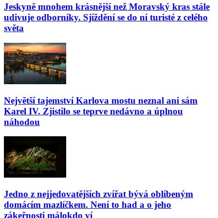
Jeskyně mnohem krásnější než Moravský kras stále
udivuje odborníky. Sjíždění se do ní turisté z celého
světa
Největší tajemství Karlova mostu neznal ani sám
Karel IV. Zjistilo se teprve nedávno a úplnou
náhodou
Jedno z nejjedovatějších zvířat bývá oblíbeným
domácím mazlíčkem. Není to had a o jeho
zákeřnosti málokdo ví