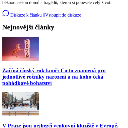
běžnou cestou domů a tragédií, kterou si ponesete celý život.
Diskuze k článku
0
Vstoupit do diskuze
Nejnovější články
Začíná čínský rok koně: Co to znamená pro
jednotlivé ročníky narození a na koho čeká
pohádkové bohatství
V Praze jsou nejhezčí venkovní kluziště v Evropě.