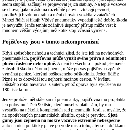
sedm stupňů, začínají se projevovat jejich slabiny. Na teplé vozovce
se chovají jako máslo na rozehřáté pánvi – ztrácejí pevnost,
prodlužují brzdnou dráhu a mění chování vozidla v zatáčkách.
Mnozí řidiči si říkají: Vždyť pneumatiky vypadají ještě dobře, škoda
je nevyužít. Jenže tenhle zdánlivě úsporný přístup může vést k
mnohem větším výdajům, než kolik stojí včasná výměna.
Pojišťovny jsou v tomto nekompromisní
Když způsobíte nehodu a technici zjistí, že jste jeli na nevhodných
pneumatikách,
pojišťovna může využít svého práva a odmítnout
plnění částečně nebo úplně
. A není to všechno – pokud jste navíc
způsobili škodu někomu jinému, může po vás pojišťovna zpětně
vymáhat peníze, kterými poškozeného odškodnila. Jeden řidič z
Plzně se to dozvěděl tou nejhorší možnou cestou. V květnu
loňského roku havaroval s autem, jehož oprava byla vyčíslena na
180 tisíc korun.
Jenže protože měl stále zimní pneumatiky, pojišťovna mu proplatila
jen polovinu. Těch 90 tisíc, které musel zaplatit sám, by mu
vystačilo na několik kompletních sad pneumatik. Jestli si myslíte, že
na opotřebených pneumatikách ušetříte, opak je pravdou.
Sjeté
gumy jsou zejména na mokré vozovce extrémně nebezpečné
–
auto na nich prakticky plave po vodě místo toho, aby se jí drážkami