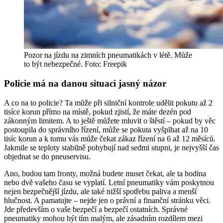
Pozor na jízdu na zimních pneumatikách v létě. Může
to být nebezpečné. Foto: Freepik
Policie má na danou situaci jasný názor
A co na to policie? Ta může při silniční kontrole udělit pokutu až 2
tisíce korun přímo na místě, pokud zjistí, že máte dezén pod
zákonným limitem. A to ještě můžete mluvit o štěstí – pokud by věc
postoupila do správního řízení, může se pokuta vyšplhat až na 10
tisíc korun a k tomu vás může čekat zákaz řízení na 6 až 12 měsíců.
Jakmile se teploty stabilně pohybují nad sedmi stupni, je nejvyšší čas
objednat se do pneuservisu.
Ano, budou tam fronty, možná budete muset čekat, ale ta hodina
nebo dvě vašeho času se vyplatí. Letní pneumatiky vám poskytnou
nejen bezpečnější jízdu, ale také nižší spotřebu paliva a menší
hlučnost. A pamatujte – nejde jen o právní a finanční stránku věci.
Jde především o vaše bezpečí a bezpečí ostatních. Správné
pneumatiky mohou být tím malým, ale zásadním rozdílem mezi