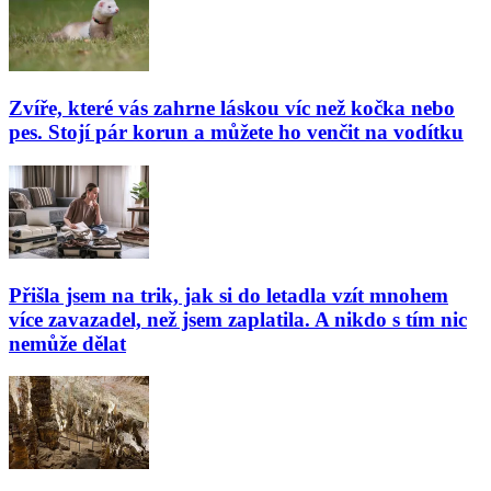
Zvíře, které vás zahrne láskou víc než kočka nebo
pes. Stojí pár korun a můžete ho venčit na vodítku
Přišla jsem na trik, jak si do letadla vzít mnohem
více zavazadel, než jsem zaplatila. A nikdo s tím nic
nemůže dělat