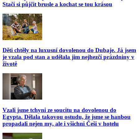
Stačí si půjčit brusle a kochat se tou krásou
Děti chtěly na luxusní dovolenou do Dubaje. Já jsem
je vzala pod stan a udělala jim nejhezčí prázdniny v
životě
Vzali jsme tchyni ze soucitu na dovolenou do
Egypta. Dělala takovou ostudu, že jsme se hanbou
propadali nejen my, ale i všichni Češi v hotelu