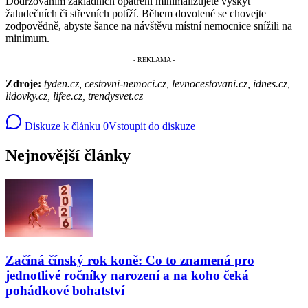
Dodržováním základních opatření minimalizujete výskyt
žaludečních či střevních potíží. Během dovolené se chovejte
zodpovědně, abyste šance na návštěvu místní nemocnice snížili na
minimum.
Zdroje:
tyden.cz, cestovni-nemoci.cz, levnocestovani.cz, idnes.cz,
lidovky.cz, lifee.cz, trendysvet.cz
Diskuze k článku
0
Vstoupit do diskuze
Nejnovější články
Začíná čínský rok koně: Co to znamená pro
jednotlivé ročníky narození a na koho čeká
pohádkové bohatství