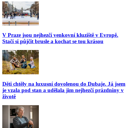
V Praze jsou nejhezčí venkovní kluziště v Evropě.
Stačí si půjčit brusle a kochat se tou krásou
Děti chtěly na luxusní dovolenou do Dubaje. Já jsem
je vzala pod stan a udělala jim nejhezčí prázdniny v
životě