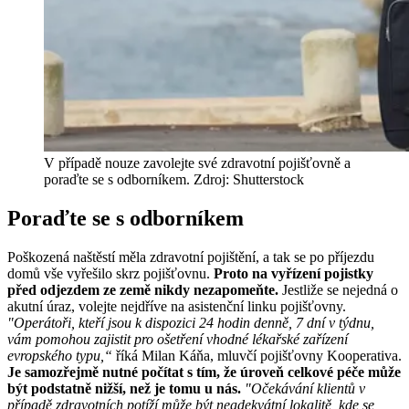
V případě nouze zavolejte své zdravotní pojišťovně a
poraďte se s odborníkem. Zdroj: Shutterstock
Poraďte se s odborníkem
Poškozená naštěstí měla zdravotní pojištění, a tak se po příjezdu
domů vše vyřešilo skrz pojišťovnu.
Proto na vyřízení pojistky
před odjezdem ze země nikdy nezapomeňte.
Jestliže se nejedná o
akutní úraz, volejte nejdříve na asistenční linku pojišťovny.
"Operátoři, kteří jsou k dispozici 24 hodin denně, 7 dní v týdnu,
vám pomohou zajistit pro ošetření vhodné lékařské zařízení
evropského typu,“
říká Milan Káňa, mluvčí pojišťovny Kooperativa.
Je samozřejmě nutné počítat s tím, že úroveň celkové péče může
být podstatně nižší, než je tomu u nás.
"Očekávání klientů v
případě zdravotních potíží může být neadekvátní lokalitě, kde se