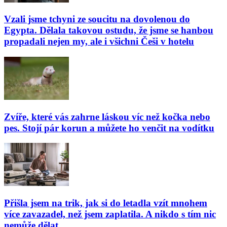
Vzali jsme tchyni ze soucitu na dovolenou do
Egypta. Dělala takovou ostudu, že jsme se hanbou
propadali nejen my, ale i všichni Češi v hotelu
Zvíře, které vás zahrne láskou víc než kočka nebo
pes. Stojí pár korun a můžete ho venčit na vodítku
Přišla jsem na trik, jak si do letadla vzít mnohem
více zavazadel, než jsem zaplatila. A nikdo s tím nic
nemůže dělat