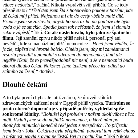
vůbec nedostali,"
začíná Nikola vyprávět svůj příběh. Co se tedy
přesně stalo?
"Třetí den jsem šla z hotelového pokoje k bazénu, kde
už čekal můj přítel. Najednou mi ale do cesty vběhlo malé dítě.
Prudce jsem se zastavila, abych ho nesrazila, na podlaze ale byla
voda a já se smekla. Spadla jsem tak nešťastně, že jsem si zlomila
ruku v zápěstí,“
říká.
Co ale následovalo, bylo jako ze špatného
filmu.
Její zranění zprvu nikdo příliš neřešil, personál prý ani
nevěděl, kde se nachází nejbližší nemocnice.
"Hned jsem věděla, že
je zle, zápěstí mě hrozně bolelo. Chtěla jsem, aby mi zaměstnanci
resortu poradili a pomohli s odvozem do nemocnice, ti mi ale
nejdřív říkali, že to pravděpodobně nic není, a že v nemocnici budu
akorát dlouho čekat. Nakonec jsme taxíkem přece jen odjeli do
státního zařízení,“
dodává.
Dlouhé čekání
A to byla první chyba. Je totiž známo, že úroveň státních
zdravotnických zařízení není v Egyptě příliš vysoká.
Turistům se
proto obecně doporučuje v případě potřeby vyhledat spíše
soukromé kliniky.
"Bohužel byl problém v našem okolí vůbec něco
najít. Vydali jsme se do nejbližší nemocnice, o které nám po
dlouhých minutách konečně řekl jeden z recepčních. Po příjezdu
jsem byla v šoku. Čekárna byla přeplněná, panoval tam velký chaos
a místnost nebyla zrovna nejčistší. Byl to trochu šok,“
říká Nikola.