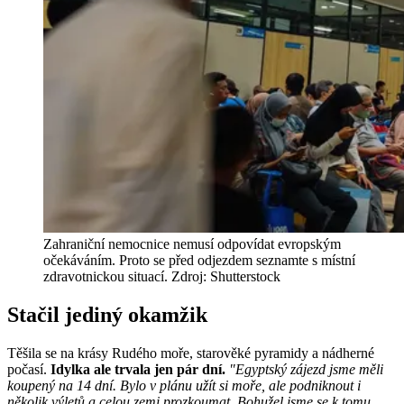
Zahraniční nemocnice nemusí odpovídat evropským
očekáváním. Proto se před odjezdem seznamte s místní
zdravotnickou situací. Zdroj: Shutterstock
Stačil jediný okamžik
Těšila se na krásy Rudého moře, starověké pyramidy a nádherné
počasí.
Idylka ale trvala jen pár dní.
"Egyptský zájezd jsme měli
koupený na 14 dní. Bylo v plánu užít si moře, ale podniknout i
několik výletů a celou zemi prozkoumat. Bohužel jsme se k tomu