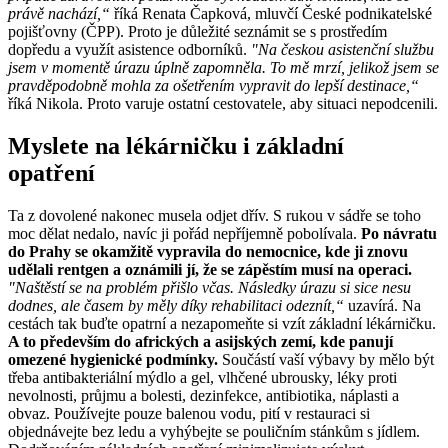
právě nachází,“
říká Renata Čapková, mluvčí České podnikatelské
pojišťovny (ČPP). Proto je důležité seznámit se s prostředím
dopředu a využít asistence odborníků.
"Na českou asistenční službu
jsem v momentě úrazu úplně zapomněla. To mě mrzí, jelikož jsem se
pravděpodobně mohla za ošetřením vypravit do lepší destinace,“
říká Nikola. Proto varuje ostatní cestovatele, aby situaci nepodcenili.
Myslete na lékárničku i základní
opatření
Ta z dovolené nakonec musela odjet dřív. S rukou v sádře se toho
moc dělat nedalo, navíc ji pořád nepříjemně pobolívala.
Po návratu
do Prahy se okamžitě vypravila do nemocnice, kde ji znovu
udělali rentgen a oznámili jí, že se zápěstím musí na operaci.
"Naštěstí se na problém přišlo včas. Následky úrazu si sice nesu
dodnes, ale časem by měly díky rehabilitaci odeznít,“
uzavírá. Na
cestách tak buďte opatrní a nezapomeňte si vzít základní lékárničku.
A to především do afrických a asijských zemí, kde panují
omezené hygienické podmínky.
Součástí vaší výbavy by mělo být
třeba antibakteriální mýdlo a gel, vlhčené ubrousky, léky proti
nevolnosti, průjmu a bolesti, dezinfekce, antibiotika, náplasti a
obvaz. Používejte pouze balenou vodu, pití v restauraci si
objednávejte bez ledu a vyhýbejte se pouličním stánkům s jídlem.