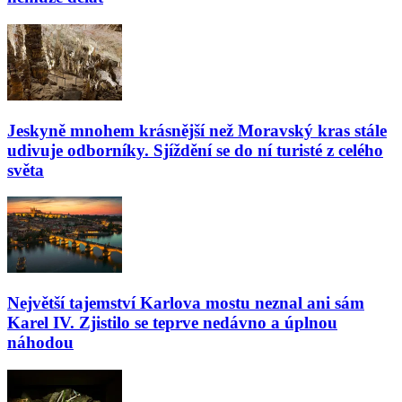
Jeskyně mnohem krásnější než Moravský kras stále
udivuje odborníky. Sjíždění se do ní turisté z celého
světa
Největší tajemství Karlova mostu neznal ani sám
Karel IV. Zjistilo se teprve nedávno a úplnou
náhodou