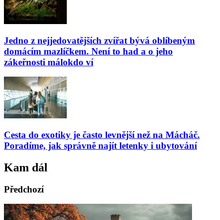
Jedno z nejjedovatějších zvířat bývá oblíbeným
domácím mazlíčkem. Není to had a o jeho
zákeřnosti málokdo ví
Cesta do exotiky je často levnější než na Mácháč.
Poradíme, jak správně najít letenky i ubytování
Kam dál
Předchozí