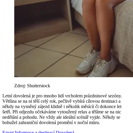
Zdroj: Shutterstock
Letní dovolená je pro mnoho lidí vrcholem prázdninové sezóny.
Většina se na ni těší celý rok, pečlivě vybírá cílovou destinaci a
někdy na vysněný zájezd klidně i několik měsíců či dokonce let
šetří. Při odjezdu očekáváme vytoužený relax a těšíme se na nic
nedělání a pohodu. Ne vždy ale ideální scénář vyjde. Někdy se
bohužel zahraniční dovolená promění v noční můru.
Egypt
Informace z destinací
Dovolená