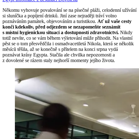
Někomu vyhovuje povalování se na písečné pláži, celodenní užívání
si sluníčka a popíjení drinků. Jiní zase nejraději tráví volno
poznáváním památek, objevováním a turistikou.
Ať už vaše cesty
končí kdekoliv, před odjezdem se nezapomeňte seznámit
s místní hygienickou situací a dostupností zdravotnictví.
Nikdy
totiž nevíte, co se vám během výletování může přihodit. Na vlastní
pěst se o tom přesvědčila i osmadvacetiletá Nikola, která se několik
měsíců těšila, až se konečně s přítelem na konci srpna vydá
poznávat krásy Egypta. Stačila ale chvilka nepozornosti a
z dovolené se rázem staly nejhorší momenty jejího života.