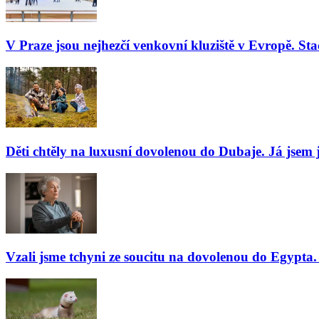
V Praze jsou nejhezčí venkovní kluziště v Evropě. Stač
Děti chtěly na luxusní dovolenou do Dubaje. Já jsem j
Vzali jsme tchyni ze soucitu na dovolenou do Egypta. 