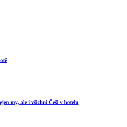
votě
en my, ale i všichni Češi v hotelu