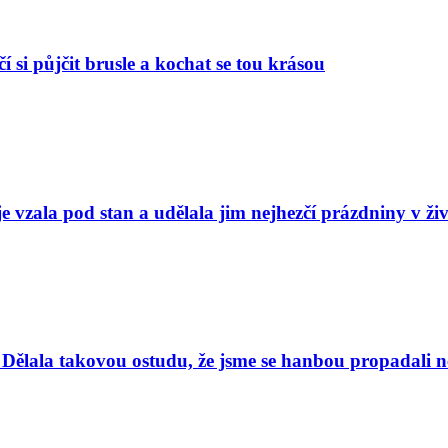
í si půjčit brusle a kochat se tou krásou
e vzala pod stan a udělala jim nejhezčí prázdniny v ži
Dělala takovou ostudu, že jsme se hanbou propadali nej