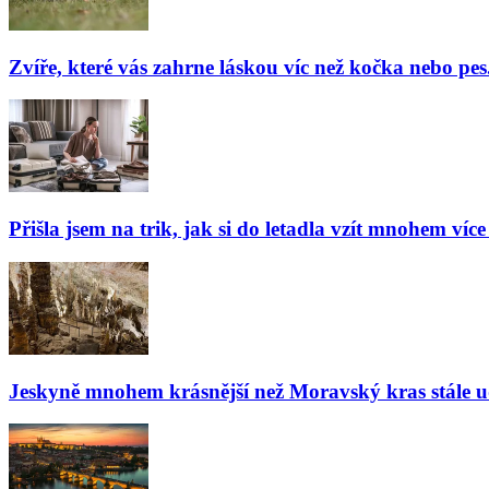
Zvíře, které vás zahrne láskou víc než kočka nebo pes
Přišla jsem na trik, jak si do letadla vzít mnohem více
Jeskyně mnohem krásnější než Moravský kras stále udiv