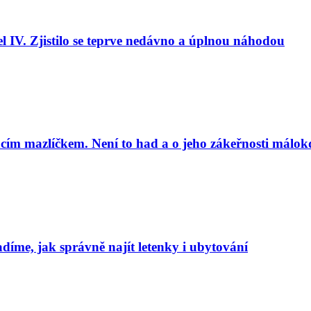
l IV. Zjistilo se teprve nedávno a úplnou náhodou
cím mazlíčkem. Není to had a o jeho zákeřnosti málok
adíme, jak správně najít letenky i ubytování