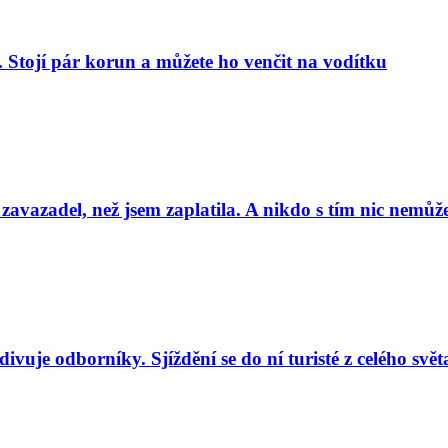
. Stojí pár korun a můžete ho venčit na vodítku
 zavazadel, než jsem zaplatila. A nikdo s tím nic nemůže
uje odborníky. Sjíždění se do ní turisté z celého svět