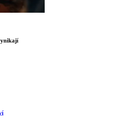
vynikají
ví