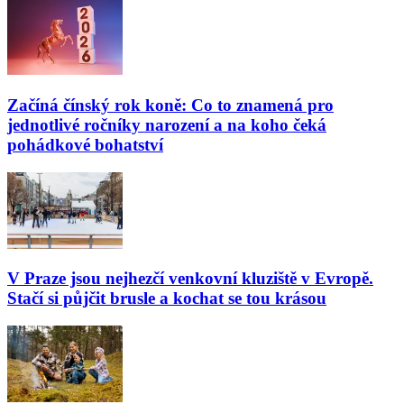
Začíná čínský rok koně: Co to znamená pro
jednotlivé ročníky narození a na koho čeká
pohádkové bohatství
V Praze jsou nejhezčí venkovní kluziště v Evropě.
Stačí si půjčit brusle a kochat se tou krásou