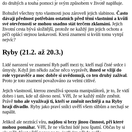
do druhých a touha pomoci je svým způsobem v životě naplňuje.
Bohužel všechny tyto vlastnosti jsou zároveň jejich slabinou.
Často
dávají přednost potřebám ostatních před těmi vlastními a kvůli
své otevřenosti se mohou snadno stát terčem zklamání.
Jejich
životní cesta bývá složitější, protože ne každý jim jejich ochotu a
péči oplácí stejnou laskavostí. Která znamení si kvůli tomu vytrpí
nejvíc?
Ryby (21.2. až 20.3.)
Lidé narození ve znamení Ryb patří mezi ty, kteří mají čisté srdce i
úmysly. Když jim někdo začne něco vyprávět,
ihned se vžijí do
role vypravěče a moc dobře si uvědomují, co ten druhý zažíval
.
Proto je toto znamení považováno za velmi citlivé.
Jejich vlastností, kterou zneužívá spousta manipulátorů, je to, že vidí
dobro i tam, kde už dávno není. Věří, že se každý může změnit.
Právě
toho ale využívají ti, kteří se změnit nechtějí a na Ryby
hrají divadlo
. Ryby jako praví snílci uvěří všem slibům a nechají se
napálit.
Jelikož ale neztrácí víru,
najdou si brzy jinou činnost, při které
mohou pomáha
t. Věří, že ne všichni lidé jsou špatní. Občas by si