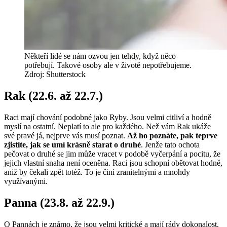
Někteří lidé se nám ozvou jen tehdy, když něco
potřebují. Takové osoby ale v životě nepotřebujeme.
Zdroj: Shutterstock
Rak (22.6. až 22.7.)
Raci mají chování podobné jako Ryby. Jsou velmi citliví a hodně
myslí na ostatní. Neplatí to ale pro každého. Než vám Rak ukáže
své pravé já, nejprve vás musí poznat.
Až ho poznáte, pak teprve
zjistíte, jak se umí krásně starat o druhé
. Jenže tato ochota
pečovat o druhé se jim může vracet v podobě vyčerpání a pocitu, že
jejich vlastní snaha není oceněna. Raci jsou schopní obětovat hodně,
aniž by čekali zpět totéž. To je činí zranitelnými a mnohdy
využívanými.
Panna (23.8. až 22.9.)
O Pannách je známo, že jsou velmi kritické a mají rády dokonalost.