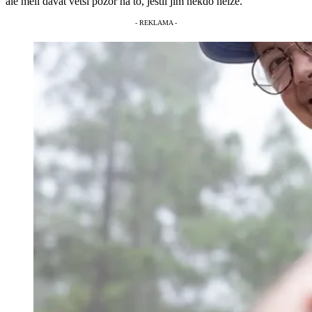
ale měli dávat větší pozor na to, jestli jim někdo nelže.