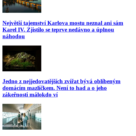
Největší tajemství Karlova mostu neznal ani sám
Karel IV. Zjistilo se teprve nedávno a úplnou
náhodou
Jedno z nejjedovatějších zvířat bývá oblíbeným
domácím mazlíčkem. Není to had a o jeho
zákeřnosti málokdo ví