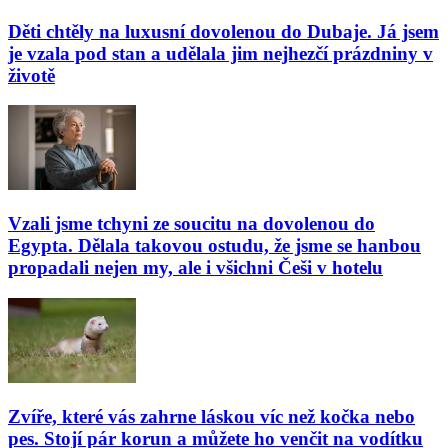
Děti chtěly na luxusní dovolenou do Dubaje. Já jsem
je vzala pod stan a udělala jim nejhezčí prázdniny v
životě
Vzali jsme tchyni ze soucitu na dovolenou do
Egypta. Dělala takovou ostudu, že jsme se hanbou
propadali nejen my, ale i všichni Češi v hotelu
Zvíře, které vás zahrne láskou víc než kočka nebo
pes. Stojí pár korun a můžete ho venčit na vodítku