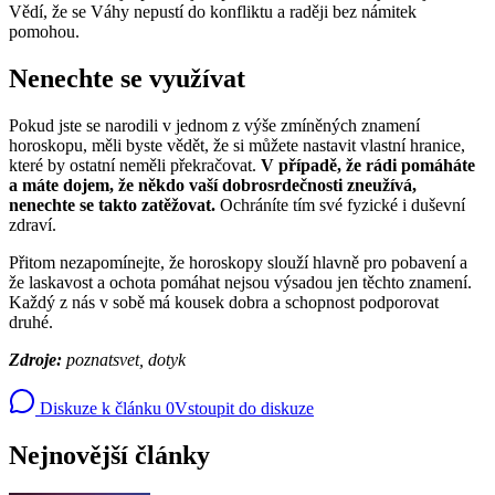
Vědí, že se Váhy nepustí do konfliktu a raději bez námitek
pomohou.
Nenechte se využívat
Pokud jste se narodili v jednom z výše zmíněných znamení
horoskopu, měli byste vědět, že si můžete nastavit vlastní hranice,
které by ostatní neměli překračovat.
V případě, že rádi pomáháte
a máte dojem, že někdo vaší dobrosrdečnosti zneužívá,
nenechte se takto zatěžovat.
Ochráníte tím své fyzické i duševní
zdraví.
Přitom nezapomínejte, že horoskopy slouží hlavně pro pobavení a
že laskavost a ochota pomáhat nejsou výsadou jen těchto znamení.
Každý z nás v sobě má kousek dobra a schopnost podporovat
druhé.
Zdroje:
poznatsvet, dotyk
Diskuze k článku
0
Vstoupit do diskuze
Nejnovější články