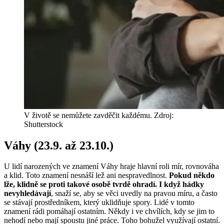
V životě se nemůžete zavděčit každému. Zdroj:
Shutterstock
Váhy (23.9. až 23.10.)
U lidí narozených ve znamení Váhy hraje hlavní roli mír, rovnováha
a klid. Toto znamení nesnáší lež ani nespravedlnost.
Pokud někdo
lže, klidně se proti takové osobě tvrdě ohradí. I když hádky
nevyhledávají
, snaží se, aby se věci uvedly na pravou míru, a často
se stávají prostředníkem, který uklidňuje spory. Lidé v tomto
znamení rádi pomáhají ostatním. Někdy i ve chvílích, kdy se jim to
nehodí nebo mají spoustu jiné práce. Toho bohužel využívají ostatní.