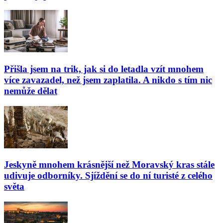
Přišla jsem na trik, jak si do letadla vzít mnohem
více zavazadel, než jsem zaplatila. A nikdo s tím nic
nemůže dělat
Jeskyně mnohem krásnější než Moravský kras stále
udivuje odborníky. Sjíždění se do ní turisté z celého
světa