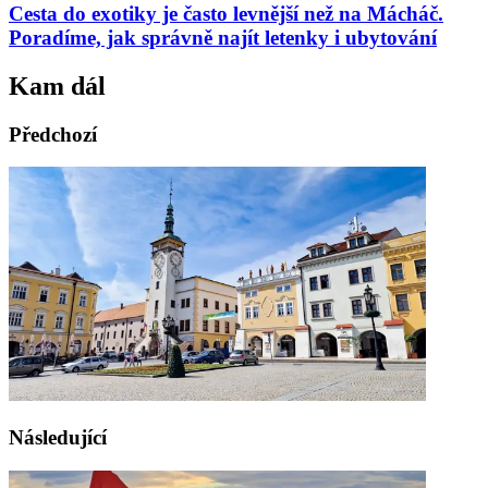
Cesta do exotiky je často levnější než na Mácháč.
Poradíme, jak správně najít letenky i ubytování
Kam dál
Předchozí
Následující