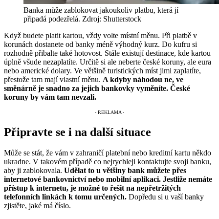
Banka může zablokovat jakoukoliv platbu, která jí
připadá podezřelá. Zdroj: Shutterstock
Když budete platit kartou, vždy volte místní měnu. Při platbě v
korunách dostanete od banky méně výhodný kurz. Do kufru si
rozhodně přibalte také hotovost. Stále existují destinace, kde kartou
úplně všude nezaplatíte. Určitě si ale neberte české koruny, ale eura
nebo americké dolary. Ve většině turistických míst jimi zaplatíte,
přestože tam mají vlastní měnu.
A kdyby náhodou ne, ve
směnárně je snadno za jejich bankovky vyměníte. České
koruny by vám tam nevzali.
Připravte se i na další situace
Může se stát, že vám v zahraničí platební nebo kreditní kartu někdo
ukradne. V takovém případě co nejrychleji kontaktujte svoji banku,
aby ji zablokovala.
Udělat to u většiny bank můžete přes
internetové bankovnictví nebo mobilní aplikaci. Jestliže nemáte
přístup k internetu, je možné to řešit na nepřetržitých
telefonních linkách k tomu určených.
Dopředu si u vaší banky
zjistěte, jaké má číslo.