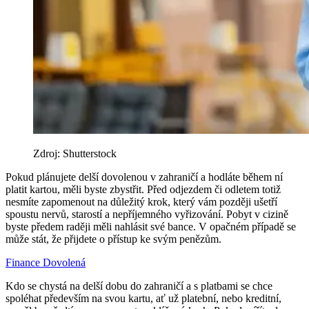
Zdroj: Shutterstock
Pokud plánujete delší dovolenou v zahraničí a hodláte během ní
platit kartou, měli byste zbystřit. Před odjezdem či odletem totiž
nesmíte zapomenout na důležitý krok, který vám později ušetří
spoustu nervů, starostí a nepříjemného vyřizování. Pobyt v cizině
byste předem raději měli nahlásit své bance. V opačném případě se
může stát, že přijdete o přístup ke svým penězům.
Finance
Dovolená
Kdo se chystá na delší dobu do zahraničí a s platbami se chce
spoléhat především na svou kartu, ať už platební, nebo kreditní,