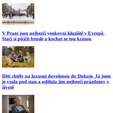
V Praze jsou nejhezčí venkovní kluziště v Evropě.
Stačí si půjčit brusle a kochat se tou krásou
Děti chtěly na luxusní dovolenou do Dubaje. Já jsem
je vzala pod stan a udělala jim nejhezčí prázdniny v
životě