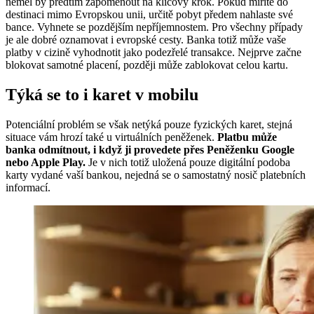
neměl by předtím zapomenout na klíčový krok. Pokud míříte do
destinaci mimo Evropskou unii, určitě pobyt předem nahlaste své
bance. Vyhnete se pozdějším nepříjemnostem. Pro všechny případy
je ale dobré oznamovat i evropské cesty. Banka totiž může vaše
platby v cizině vyhodnotit jako podezřelé transakce. Nejprve začne
blokovat samotné placení, později může zablokovat celou kartu.
Týká se to i karet v mobilu
Potenciální problém se však netýká pouze fyzických karet, stejná
situace vám hrozí také u virtuálních peněženek.
Platbu může
banka odmítnout, i když ji provedete přes Peněženku Google
nebo Apple Play.
Je v nich totiž uložená pouze digitální podoba
karty vydané vaší bankou, nejedná se o samostatný nosič platebních
informací.