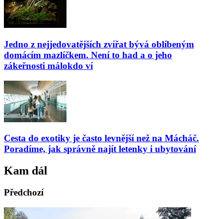
Jedno z nejjedovatějších zvířat bývá oblíbeným
domácím mazlíčkem. Není to had a o jeho
zákeřnosti málokdo ví
Cesta do exotiky je často levnější než na Mácháč.
Poradíme, jak správně najít letenky i ubytování
Kam dál
Předchozí