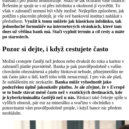
transakci pro jistotu neautorizuje. Snaží se tak ochránit vaše finance.
Řešením je spojit se s ní přes infolinku a okolnosti jí vysvětlit. To
však v zahraničí nemusí být vždy možné. Nejlepším způsobem, jak
potížím s placením předejít, je vše své bankovní instituci nahlásit s
předstihem.
Využít k tomu můžete jak klasickou infolinku, tak
jednoduché formuláře na internetových stránkách, které tam
dnes už většina bank má. Stačí vyplnit termín a cíl cesty a máte
po starostech.
Pozor si dejte, i když cestujete často
Možná cestujete častěji než jednou nebo dvakrát do roka a kartou v
zahraničí platíte pravidelně. Banka je pak pravděpodobně s vaším
chováním obeznámená a platby blokovat nebude, přinejmenším ne
tak často jako u lidí, kteří toho tolik nenacestují. I pro vás ale platí,
že nahlášením nic nezkazíte.
Banka může vyhodnotit jako
podezřelou úplně jakoukoliv platbu. Je ale zřejmé, že v Evropě
se to bude stávat méně často než v exotických destinacích, kde
je kyberkriminalita častější než u nás.
Blokaci také čekejte spíše u
vyšších obnosů, pár eur za minerálku a svačinu v obchůdku s
potravinami vám pravděpodobně projde, i když bance nic předem
neohlásíte.