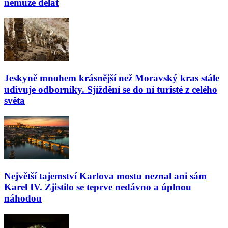
nemůže dělat
Jeskyně mnohem krásnější než Moravský kras stále
udivuje odborníky. Sjíždění se do ní turisté z celého
světa
Největší tajemství Karlova mostu neznal ani sám
Karel IV. Zjistilo se teprve nedávno a úplnou
náhodou