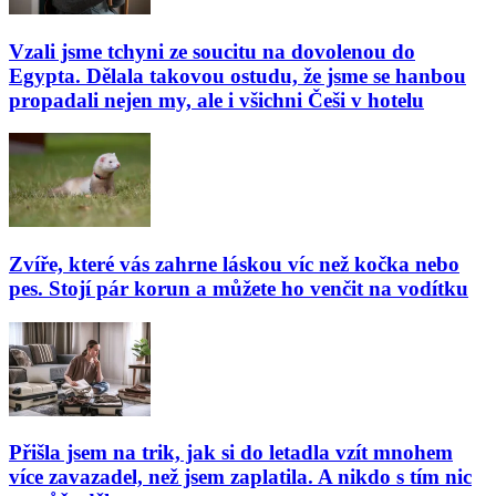
Vzali jsme tchyni ze soucitu na dovolenou do
Egypta. Dělala takovou ostudu, že jsme se hanbou
propadali nejen my, ale i všichni Češi v hotelu
Zvíře, které vás zahrne láskou víc než kočka nebo
pes. Stojí pár korun a můžete ho venčit na vodítku
Přišla jsem na trik, jak si do letadla vzít mnohem
více zavazadel, než jsem zaplatila. A nikdo s tím nic