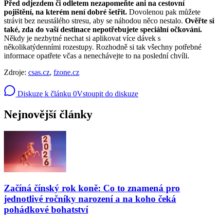
Před odjezdem či odletem nezapomeňte ani na cestovní
pojištění, na kterém není dobré šetřit.
Dovolenou pak můžete
strávit bez neustálého stresu, aby se náhodou něco nestalo.
Ověřte si
také, zda do vaší destinace nepotřebujete speciální očkování.
Někdy je nezbytné nechat si aplikovat více dávek s
několikatýdenními rozestupy. Rozhodně si tak všechny potřebné
informace opatřete včas a nenechávejte to na poslední chvíli.
Zdroje:
csas.cz
,
fzone.cz
Diskuze k článku
0
Vstoupit do diskuze
Nejnovější články
Začíná čínský rok koně: Co to znamená pro
jednotlivé ročníky narození a na koho čeká
pohádkové bohatství