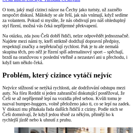
O tom, jaký mají cizinci názor na Čechy jako turisty, už zaznělo
nespočet diskusí. Málokdy se ale řeší, jak nás vnímají, když sedíme
za volantem. Pokud si myslíte, že nás obdivují pro náš ohleduplný
styl řízení, možná vás čeká nepříjemné překvapení.
Na otázku, zda jsou Češi dobří řidiči, nelze odpovědět jednoznačně.
Najdete mezi námi ty, kteří striktně dodržují dopravní předpisy,
respektují značky a nepřekračují rychlost. Pak je tu ale nemalá
skupina těch, pro něž je řízení spíš adrenalinový sport – spěchají,
brzdí na oranžovou v poslední vteřině a nezastaví ani u přechodu, i
když tam někdo čeká.
Problém, který cizince vytáčí nejvíc
Nejvíce stížností se netýká rychlosti, ale dodržování odstupu mezi
auty. Na fóru Reddit si jeden zahraniční diskutující postěžoval, že
Češi se až nepříjemně lepí na vozidla před sebou. Kvůli tomu je
nazval bumper-huggers, volně přeloženo jako ti, co se lepí na zadek.
V diskuzi mu přitakala řada dalších řidičů z ciziny. Podle nich se
Češi domnívají, že když jedou těsně za někým, přimějí ho k
rychlejší jízdě nebo k uhnutí z pruhu.