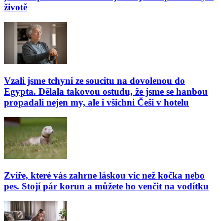
životě
Vzali jsme tchyni ze soucitu na dovolenou do
Egypta. Dělala takovou ostudu, že jsme se hanbou
propadali nejen my, ale i všichni Češi v hotelu
Zvíře, které vás zahrne láskou víc než kočka nebo
pes. Stojí pár korun a můžete ho venčit na vodítku