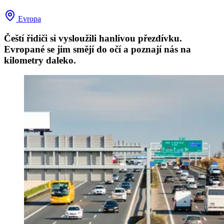
Evropa
Čeští řidiči si vysloužili hanlivou přezdívku.
Evropané se jim smějí do očí a poznají nás na
kilometry daleko.