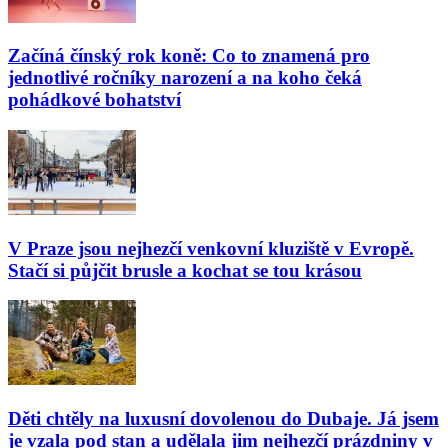
Začíná čínský rok koně: Co to znamená pro
jednotlivé ročníky narození a na koho čeká
pohádkové bohatství
V Praze jsou nejhezčí venkovní kluziště v Evropě.
Stačí si půjčit brusle a kochat se tou krásou
Děti chtěly na luxusní dovolenou do Dubaje. Já jsem
je vzala pod stan a udělala jim nejhezčí prázdniny v