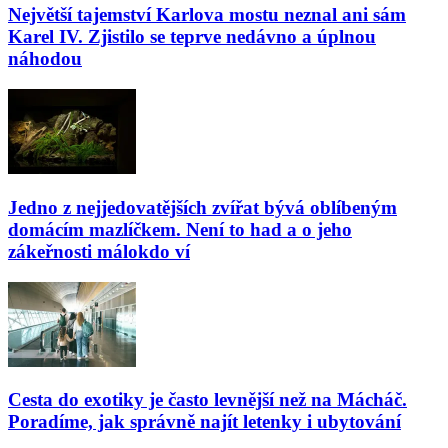
Největší tajemství Karlova mostu neznal ani sám
Karel IV. Zjistilo se teprve nedávno a úplnou
náhodou
Jedno z nejjedovatějších zvířat bývá oblíbeným
domácím mazlíčkem. Není to had a o jeho
zákeřnosti málokdo ví
Cesta do exotiky je často levnější než na Mácháč.
Poradíme, jak správně najít letenky i ubytování