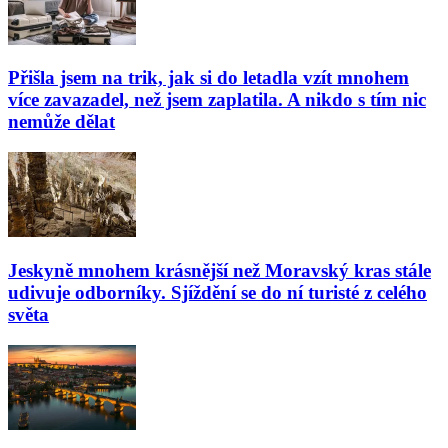
Přišla jsem na trik, jak si do letadla vzít mnohem
více zavazadel, než jsem zaplatila. A nikdo s tím nic
nemůže dělat
Jeskyně mnohem krásnější než Moravský kras stále
udivuje odborníky. Sjíždění se do ní turisté z celého
světa