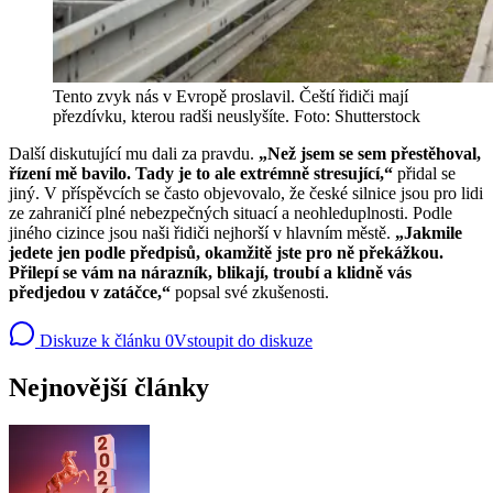
Tento zvyk nás v Evropě proslavil. Čeští řidiči mají
přezdívku, kterou radši neuslyšíte. Foto: Shutterstock
Další diskutující mu dali za pravdu.
„Než jsem se sem přestěhoval,
řízení mě bavilo. Tady je to ale extrémně stresující,“
přidal se
jiný. V příspěvcích se často objevovalo, že české silnice jsou pro lidi
ze zahraničí plné nebezpečných situací a neohleduplnosti. Podle
jiného cizince jsou naši řidiči nejhorší v hlavním městě.
„Jakmile
jedete jen podle předpisů, okamžitě jste pro ně překážkou.
Přilepí se vám na nárazník, blikají, troubí a klidně vás
předjedou v zatáčce,“
popsal své zkušenosti.
Diskuze k článku
0
Vstoupit do diskuze
Nejnovější články