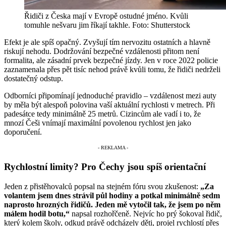
Řidiči z Česka mají v Evropě ostudné jméno. Kvůli
tomuhle nešvaru jim říkají takhle. Foto: Shutterstock
Efekt je ale spíš opačný. Zvyšují tím nervozitu ostatních a hlavně
riskují nehodu. Dodržování bezpečné vzdálenosti přitom není
formalita, ale zásadní prvek bezpečné jízdy. Jen v roce 2022 policie
zaznamenala přes pět tisíc nehod právě kvůli tomu, že řidiči nedrželi
dostatečný odstup.
Odborníci připomínají jednoduché pravidlo – vzdálenost mezi auty
by měla být alespoň polovina vaší aktuální rychlosti v metrech. Při
padesátce tedy minimálně 25 metrů. Cizincům ale vadí i to, že
mnozí Češi vnímají maximální povolenou rychlost jen jako
doporučení.
Rychlostní limity? Pro Čechy jsou spíš orientační
Jeden z přistěhovalců popsal na stejném fóru svou zkušenost:
„Za
volantem jsem dnes strávil půl hodiny a potkal minimálně sedm
naprosto hrozných řidičů. Jeden mě vytočil tak, že jsem po něm
málem hodil botu,“
napsal rozhořčeně. Nejvíc ho prý šokoval řidič,
který kolem školy, odkud právě odcházely děti, projel rychlostí přes