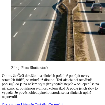
Zdroj: Foto: Shutterstock
O tom, že Češi dokážou na silnicích pořádně potrápit nervy
ostatních řidičů, se mluví už dlouho. Teď ale cizinci otevřeně
popisují, co je na našem stylu jízdy vytáčí nejvíc – od lepení se na
nárazník až po šílenou rychlost kolem škol. A podle jejich slov to
vypadá, že pověst ohleduplného národa se na silnicích úplně
nepotvrdila.
Cesta autem
Lifestyle
Turistika
Cestování