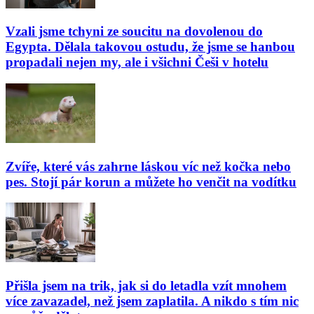
Vzali jsme tchyni ze soucitu na dovolenou do
Egypta. Dělala takovou ostudu, že jsme se hanbou
propadali nejen my, ale i všichni Češi v hotelu
Zvíře, které vás zahrne láskou víc než kočka nebo
pes. Stojí pár korun a můžete ho venčit na vodítku
Přišla jsem na trik, jak si do letadla vzít mnohem
více zavazadel, než jsem zaplatila. A nikdo s tím nic