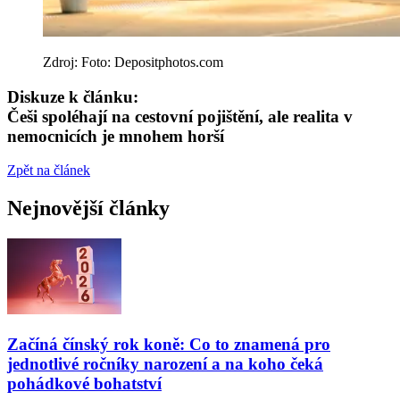
Zdroj: Foto: Depositphotos.com
Diskuze k článku:
Češi spoléhají na cestovní pojištění, ale realita v
nemocnicích je mnohem horší
Zpět na článek
Nejnovější články
Začíná čínský rok koně: Co to znamená pro
jednotlivé ročníky narození a na koho čeká
pohádkové bohatství