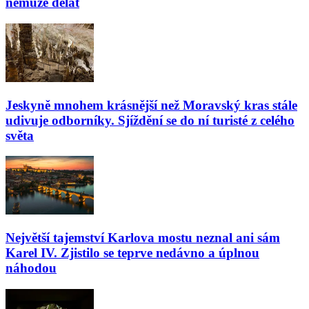
nemůže dělat
Jeskyně mnohem krásnější než Moravský kras stále
udivuje odborníky. Sjíždění se do ní turisté z celého
světa
Největší tajemství Karlova mostu neznal ani sám
Karel IV. Zjistilo se teprve nedávno a úplnou
náhodou