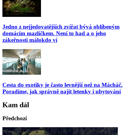
Jedno z nejjedovatějších zvířat bývá oblíbeným
domácím mazlíčkem. Není to had a o jeho
zákeřnosti málokdo ví
Cesta do exotiky je často levnější než na Mácháč.
Poradíme, jak správně najít letenky i ubytování
Kam dál
Předchozí