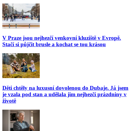
V Praze jsou nejhezčí venkovní kluziště v Evropě.
Stačí si půjčit brusle a kochat se tou krásou
Děti chtěly na luxusní dovolenou do Dubaje. Já jsem
je vzala pod stan a udělala jim nejhezčí prázdniny v
životě