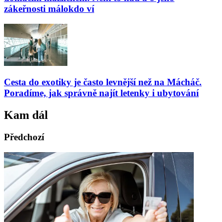
zákeřnosti málokdo ví
Cesta do exotiky je často levnější než na Mácháč.
Poradíme, jak správně najít letenky i ubytování
Kam dál
Předchozí