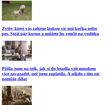
Zvíře, které vás zahrne láskou víc než kočka nebo
pes. Stojí pár korun a můžete ho venčit na vodítku
Přišla jsem na trik, jak si do letadla vzít mnohem
více zavazadel, než jsem zaplatila. A nikdo s tím nic
nemůže dělat