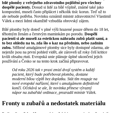
bílé plomby z veřejného zdravotního pojištění pro všechny
dospělé pacienty.
Dosud si lidé za bílé výplně, známé také jako
kompozitní, museli často připlácet i několik tisíc korun. Teď už to
ale nebude potřeba. Novinku oznámil ministr zdravotnictví Vlastimil
Válek a mezi lidmi okamžitě vzbudila obrovský zájem.
Bílé plomby byly doteď v plné výši hrazené pouze dětem do 18 let,
těhotným ženám a čerstvým maminkám po porodu.
Dospělí
pacienti si ale museli za estetickou náhradu zubů platit sami, a
to bez ohledu na to, zda šlo o kaz na předním, nebo zadním
zubu.
Stříbrné amalgámové plomby sice byly dostupné zdarma, ale
nejenže jsou na první pohled vidět, ale zároveň už roky čelí kritice
kvůli obsahu rtuti. Evropská unie plánuje úplné ukončení jejich
používání a Česko se na tento krok začíná připravovat.
Od roku 2026 tak v praxi zmizí dvojí systém a každý
pacient, který bude potřebovat plombu, dostane
moderní bílou výplň bez doplatku. Stát tím reaguje na
nové evropské nařízení, které s amalgámem definitivně
končí. Očekává se ale, že novinka přinese výrazný
nápor na zubařské ordinace, prozradil ministr Válek.
Fronty u zubařů a nedostatek materiálu