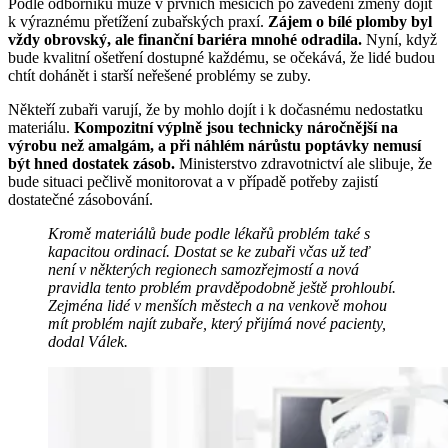
Podle odborníků může v prvních měsících po zavedení změny dojít
k výraznému přetížení zubařských praxí.
Zájem o bílé plomby byl
vždy obrovský, ale finanční bariéra mnohé odradila.
Nyní, když
bude kvalitní ošetření dostupné každému, se očekává, že lidé budou
chtít dohánět i starší neřešené problémy se zuby.
Někteří zubaři varují, že by mohlo dojít i k dočasnému nedostatku
materiálu.
Kompozitní výplně jsou technicky náročnější na
výrobu než amalgám, a při náhlém nárůstu poptávky nemusí
být hned dostatek zásob.
Ministerstvo zdravotnictví ale slibuje, že
bude situaci pečlivě monitorovat a v případě potřeby zajistí
dostatečné zásobování.
Kromě materiálů bude podle lékařů problém také s
kapacitou ordinací. Dostat se ke zubaři včas už teď
není v některých regionech samozřejmostí a nová
pravidla tento problém pravděpodobně ještě prohloubí.
Zejména lidé v menších městech a na venkově mohou
mít problém najít zubaře, který přijímá nové pacienty,
dodal Válek.