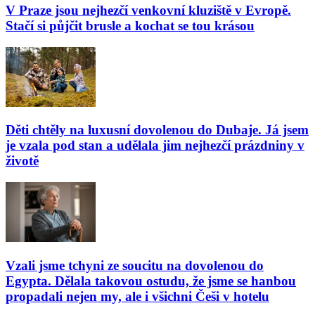
V Praze jsou nejhezčí venkovní kluziště v Evropě.
Stačí si půjčit brusle a kochat se tou krásou
Děti chtěly na luxusní dovolenou do Dubaje. Já jsem
je vzala pod stan a udělala jim nejhezčí prázdniny v
životě
Vzali jsme tchyni ze soucitu na dovolenou do
Egypta. Dělala takovou ostudu, že jsme se hanbou
propadali nejen my, ale i všichni Češi v hotelu