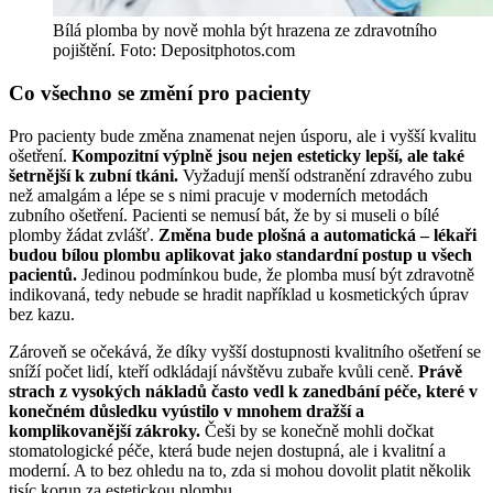
Bílá plomba by nově mohla být hrazena ze zdravotního
pojištění. Foto: Depositphotos.com
Co všechno se změní pro pacienty
Pro pacienty bude změna znamenat nejen úsporu, ale i vyšší kvalitu
ošetření.
Kompozitní výplně jsou nejen esteticky lepší, ale také
šetrnější k zubní tkáni.
Vyžadují menší odstranění zdravého zubu
než amalgám a lépe se s nimi pracuje v moderních metodách
zubního ošetření. Pacienti se nemusí bát, že by si museli o bílé
plomby žádat zvlášť.
Změna bude plošná a automatická – lékaři
budou bílou plombu aplikovat jako standardní postup u všech
pacientů.
Jedinou podmínkou bude, že plomba musí být zdravotně
indikovaná, tedy nebude se hradit například u kosmetických úprav
bez kazu.
Zároveň se očekává, že díky vyšší dostupnosti kvalitního ošetření se
sníží počet lidí, kteří odkládají návštěvu zubaře kvůli ceně.
Právě
strach z vysokých nákladů často vedl k zanedbání péče, které v
konečném důsledku vyústilo v mnohem dražší a
komplikovanější zákroky.
Češi by se konečně mohli dočkat
stomatologické péče, která bude nejen dostupná, ale i kvalitní a
moderní. A to bez ohledu na to, zda si mohou dovolit platit několik
tisíc korun za estetickou plombu.