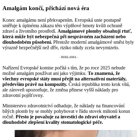
Amalgám končí, přichází nová éra
Konec amalgámu není překvapením. Evropská unie postupně
směřuje k úplnému zákazu této výplňové hmoty kvůli ochraně
zdraví a životního prostředí.
Amalgámové plomby obsahují rtuť,
která může být nebezpečná při nesprávném zacházení nebo
dlouhodobém působení.
Přestože moderní amalgámové směsi byly
výrazně bezpečnější než dřív, riziko nikdy zcela nevymizelo.
Nařízení Evropské komise počítá s tím, že po roce 2025 nebude
možné amalgám používat ani jako výjimku.
To znamená, že
všechny evropské státy musí přejít na alternativní materiály,
především právě na kompozity.
Česká republika tento krok vítá,
ale zároveň upozorňuje, že změna přinese vyšší náklady pro
zdravotní pojišťovny.
Ministerstvo zdravotnictví odhaduje, že náklady na financování
bílých plomb by se mohly pohybovat v řádu stovek milionů korun
ročně.
Přesto je považuje za investici do zdraví obyvatel a
dlouhodobé zlepšení kvality stomatologické péče.