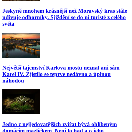
Jeskyně mnohem krásnější než Moravský kras stále
udivuje odborníky. Sjíždění se do ní turisté z celého
světa
Největší tajemství Karlova mostu neznal ani sám
Karel IV. Zjistilo se teprve nedávno a úplnou
náhodou
Jedno z nejjedovatějších zvířat bývá oblíbeným
domácím mazlíčkem. Není to had a o jeho