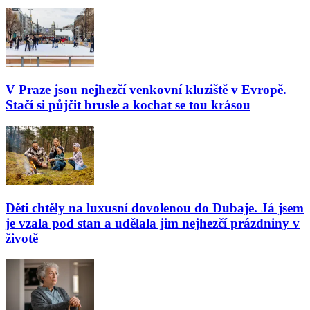
V Praze jsou nejhezčí venkovní kluziště v Evropě.
Stačí si půjčit brusle a kochat se tou krásou
Děti chtěly na luxusní dovolenou do Dubaje. Já jsem
je vzala pod stan a udělala jim nejhezčí prázdniny v
životě