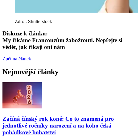
Zdroj: Shutterstock
Diskuze k článku:
My říkáme Francouzům žabožrouti. Nepřejte si
vědět, jak říkají oni nám
Zpět na článek
Nejnovější články
Začíná čínský rok koně: Co to znamená pro
jednotlivé ročníky narození a na koho čeká
pohádkové bohatství