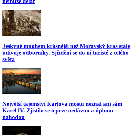
nemůže dělat
Jeskyně mnohem krásnější než Moravský kras stále
udivuje odborníky. Sjíždění se do ní turisté z celého
světa
Největší tajemství Karlova mostu neznal ani sám
Karel IV. Zjistilo se teprve nedávno a úplnou
náhodou