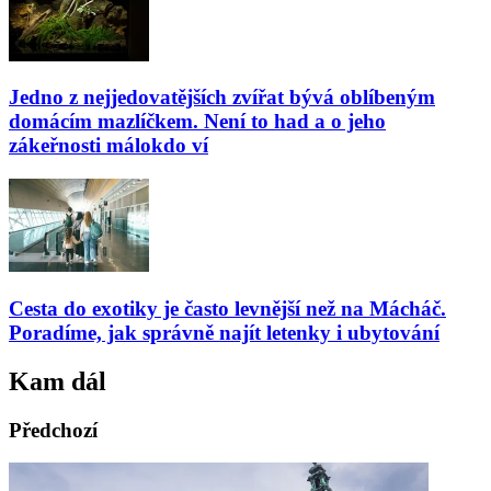
Jedno z nejjedovatějších zvířat bývá oblíbeným
domácím mazlíčkem. Není to had a o jeho
zákeřnosti málokdo ví
Cesta do exotiky je často levnější než na Mácháč.
Poradíme, jak správně najít letenky i ubytování
Kam dál
Předchozí