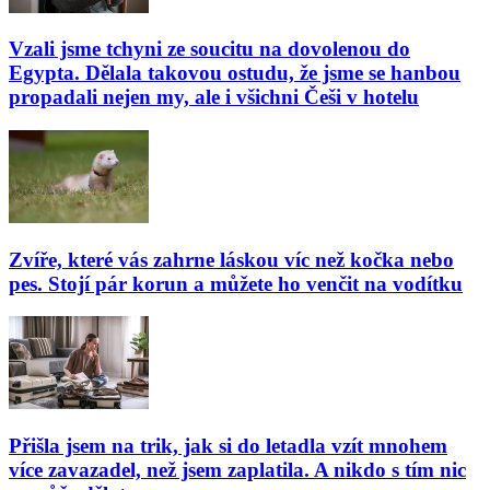
Vzali jsme tchyni ze soucitu na dovolenou do
Egypta. Dělala takovou ostudu, že jsme se hanbou
propadali nejen my, ale i všichni Češi v hotelu
Zvíře, které vás zahrne láskou víc než kočka nebo
pes. Stojí pár korun a můžete ho venčit na vodítku
Přišla jsem na trik, jak si do letadla vzít mnohem
více zavazadel, než jsem zaplatila. A nikdo s tím nic