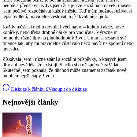
neuměla představit. Když jsem žila jen ze sociálních dávek, musela
jsem pečlivě rozpočítávat každý měsíc. Teď mám možnost užívat si
lepší bydlení, pravidelně cestovat, a jíst kvalitnější jídlo.
Každý měsíc si mohu dovolit i věci navíc – kulturní akce, nové
koníčky, nebo třeba drobné dárky pro vnoučata. Výrazně mi
pomohly různé tipy na plnohodnotný život. Umím si sestavit své
finance tak, aby mi pravidelně zůstávalo něco navíc na spoření nebo
investice.
Získávala jsem i různé státní a sociální příspěvky, o kterých jsem
dřív ani nevěděla, že existují. Stačilo si o ně správně zažádat.
Skutečně jsem poznala, že důchod může znamenat začátek nové,
mnohem lepší etapy života.
Diskuze k článku
0
Vstoupit do diskuze
Nejnovější články