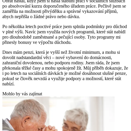
Obrat nastal, když jsem si našla stabilní práci v sociálních službách
po absolvování kurzu doporučeného úřadem práce. Pečlivě jsem se
zaměřila na možnosti přivýdělku a správné vykazování příjmů,
abych nepřišla o žádné právo nebo dávku.
Po několika letech poctivé práce jsem splnila podmínky pro důchod
v plné výši. Navíc jsem využila nových programů, které stát nabídl
pro dlouhodobě zaměstnané a pečující osoby. Tyto programy mi
přinesly bonusy ve výpočtu důchodu.
Dnes mám penzi, která je vyšší než životní minimum, a mohu si
dovolit nadstandardní věci – nové vybavení do domácnosti,
zahraniční dovolenou, nebo podporu rodiny. Jsem ráda, že jsem
překonala těžké časy a mohu spokojeně žít. Můj příběh dokazuje, že
i po letech na sociálních dávkách je možné dosáhnout slušné penze,
pokud se člověk nevzdá a využije podpory a možností, které stát
nabízí.
Mohlo by vás zajímat