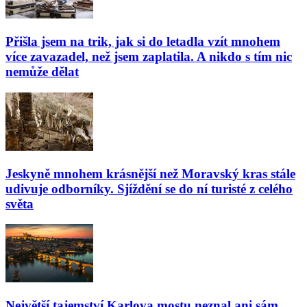
Přišla jsem na trik, jak si do letadla vzít mnohem
více zavazadel, než jsem zaplatila. A nikdo s tím nic
nemůže dělat
Jeskyně mnohem krásnější než Moravský kras stále
udivuje odborníky. Sjíždění se do ní turisté z celého
světa
Největší tajemství Karlova mostu neznal ani sám