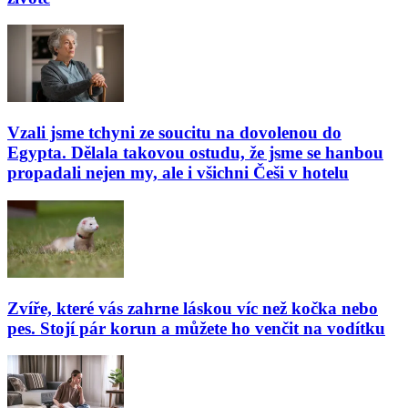
Vzali jsme tchyni ze soucitu na dovolenou do
Egypta. Dělala takovou ostudu, že jsme se hanbou
propadali nejen my, ale i všichni Češi v hotelu
Zvíře, které vás zahrne láskou víc než kočka nebo
pes. Stojí pár korun a můžete ho venčit na vodítku