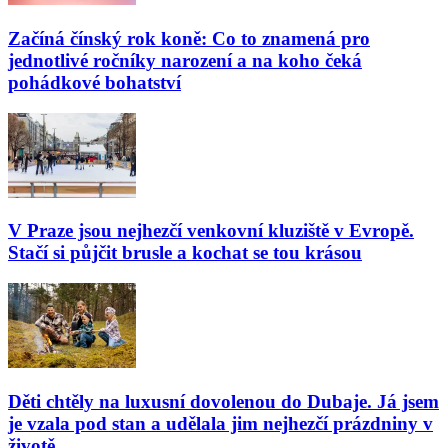
Začíná čínský rok koně: Co to znamená pro
jednotlivé ročníky narození a na koho čeká
pohádkové bohatství
V Praze jsou nejhezčí venkovní kluziště v Evropě.
Stačí si půjčit brusle a kochat se tou krásou
Děti chtěly na luxusní dovolenou do Dubaje. Já jsem
je vzala pod stan a udělala jim nejhezčí prázdniny v
životě