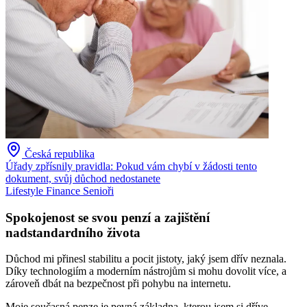
Česká republika
Úřady zpřísnily pravidla: Pokud vám chybí v žádosti tento
dokument, svůj důchod nedostanete
Lifestyle
Finance
Senioři
Spokojenost se svou penzí a zajištění
nadstandardního života
Důchod mi přinesl stabilitu a pocit jistoty, jaký jsem dřív neznala.
Díky technologiím a moderním nástrojům si mohu dovolit více, a
zároveň dbát na bezpečnost při pohybu na internetu.
Moje současná penze je pevná základna, kterou jsem si dříve