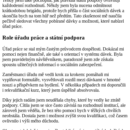
Tehdy jsem také pochopila, jak pravidla státní podpory ovlivňují
každodenní rozhodnutí. Někdy jsem byla nucena odmítnout
krátkodobou brigádu, protože bych přišla o část sociálních dávek a
skončila bych na tom hůř než předtím. Tato zkušenost mě naučila
pečlivě sledovat všechny pobírané dávky a možnosti, které nabízel
úřad práce.
Role úřadu práce a státní podpora
Úřad práce se stal mým častým průvodcem dospělosti. Dokázal mi
pomoci nejen finančně, ale také s orientací v systému dávek. Byla
jsem pravidelným návštěvníkem, paradoxně jsem zde získala
spoustu užitečných informací o sociálním zabezpečení.
Zaměstnanci úřadu mě vedli krok za krokem: pomáhali mi
vyplňovat formuláře, vysvětlovali rozdíl mezi dávkami v hmotné
nouzi a příspěvkem na bydlení. V několika případech mi doporučili
i rekvalifikační kurz, který jsem úspěšně absolvovala.
Díky jejich radám jsem neudělala chyby, které by vedly ke ztrátě
podpory. Cítila jsem se sice často závislá na rozhodnutí institucí, ale
zároveň jsem věděla, že bez této pomoci bych v těžkých chvílích
neobstála. Dostala jsem i možnost zvýšit svou kvalifikaci, což časem
ovlivnilo i výši mého důchodu.