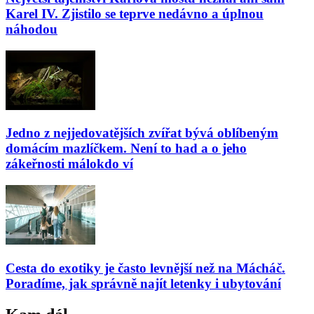
Karel IV. Zjistilo se teprve nedávno a úplnou
náhodou
Jedno z nejjedovatějších zvířat bývá oblíbeným
domácím mazlíčkem. Není to had a o jeho
zákeřnosti málokdo ví
Cesta do exotiky je často levnější než na Mácháč.
Poradíme, jak správně najít letenky i ubytování