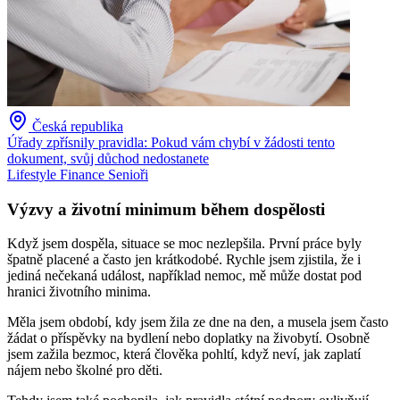
Česká republika
Úřady zpřísnily pravidla: Pokud vám chybí v žádosti tento
dokument, svůj důchod nedostanete
Lifestyle
Finance
Senioři
Výzvy a životní minimum během dospělosti
Když jsem dospěla, situace se moc nezlepšila. První práce byly
špatně placené a často jen krátkodobé. Rychle jsem zjistila, že i
jediná nečekaná událost, například nemoc, mě může dostat pod
hranici životního minima.
Měla jsem období, kdy jsem žila ze dne na den, a musela jsem často
žádat o příspěvky na bydlení nebo doplatky na živobytí. Osobně
jsem zažila bezmoc, která člověka pohltí, když neví, jak zaplatí
nájem nebo školné pro děti.