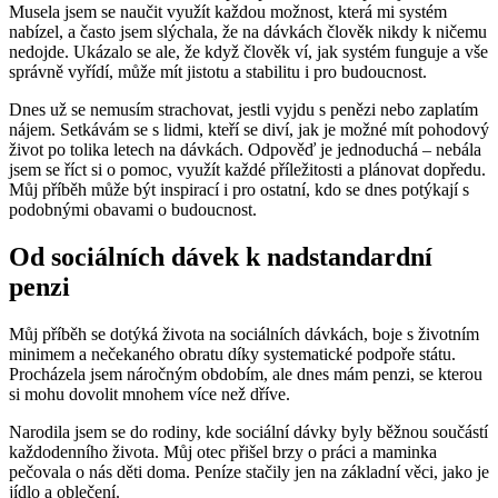
Musela jsem se naučit využít každou možnost, která mi systém
nabízel, a často jsem slýchala, že na dávkách člověk nikdy k ničemu
nedojde. Ukázalo se ale, že když člověk ví, jak systém funguje a vše
správně vyřídí, může mít jistotu a stabilitu i pro budoucnost.
Dnes už se nemusím strachovat, jestli vyjdu s penězi nebo zaplatím
nájem. Setkávám se s lidmi, kteří se diví, jak je možné mít pohodový
život po tolika letech na dávkách. Odpověď je jednoduchá – nebála
jsem se říct si o pomoc, využít každé příležitosti a plánovat dopředu.
Můj příběh může být inspirací i pro ostatní, kdo se dnes potýkají s
podobnými obavami o budoucnost.
Od sociálních dávek k nadstandardní
penzi
Můj příběh se dotýká života na sociálních dávkách, boje s životním
minimem a nečekaného obratu díky systematické podpoře státu.
Procházela jsem náročným obdobím, ale dnes mám penzi, se kterou
si mohu dovolit mnohem více než dříve.
Narodila jsem se do rodiny, kde sociální dávky byly běžnou součástí
každodenního života. Můj otec přišel brzy o práci a maminka
pečovala o nás děti doma. Peníze stačily jen na základní věci, jako je
jídlo a oblečení.