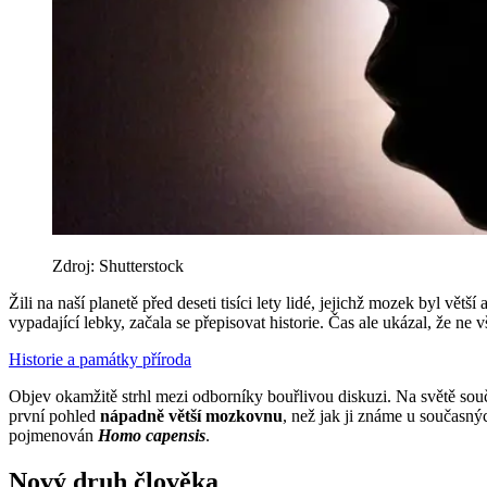
Zdroj: Shutterstock
Žili na naší planetě před deseti tisíci lety lidé, jejichž mozek byl 
vypadající lebky, začala se přepisovat historie. Čas ale ukázal, že ne v
Historie a památky
příroda
Objev okamžitě strhl mezi odborníky bouřlivou diskuzi. Na světě souč
první pohled
nápadně větší mozkovnu
, než jak ji známe u současnýc
pojmenován
Homo capensis
.
Nový druh člověka