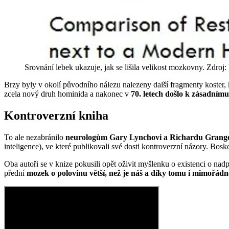
Srovnání lebek ukazuje, jak se lišila velikost mozkovny. Zdroj
Brzy byly v okolí původního nálezu nalezeny další fragmenty koster, 
zcela nový druh hominida a nakonec v
70. letech došlo k zásadnímu
Kontroverzní kniha
To ale nezabránilo
neurologům Gary Lynchovi a Richardu Grang
inteligence), ve které publikovali své dosti kontroverzní názory. Bosk
Oba autoři se v knize pokusili opět oživit myšlenku o existenci o nad
přední
mozek o polovinu větší, než je náš a díky tomu i mimořádn