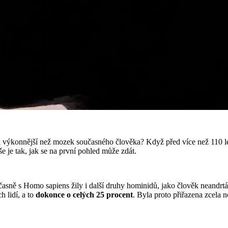
větší a výkonnější než mozek současného člověka? Když před více než 110 
še je tak, jak se na první pohled může zdát.
asně s Homo sapiens žily i další druhy hominidů, jako člověk neandrtá
h lidí, a to
dokonce o celých 25 procent
. Byla proto přiřazena zcela