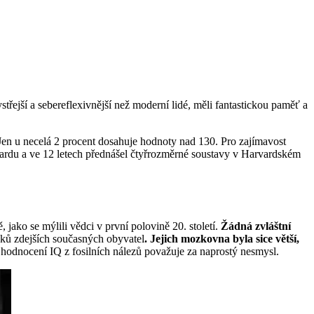
třejší a sebereflexivnější než moderní lidé, měli fantastickou paměť a
Jen u necelá 2 procent dosahuje hodnoty nad 130. Pro zajímavost
rvardu a ve 12 letech přednášel čtyřrozměrné soustavy v Harvardském
, jako se mýlili vědci v první polovině 20. století.
Žádná zvláštní
dků zdejších současných obyvatel
. Jejich mozkovna byla sice větší,
é hodnocení IQ z fosilních nálezů považuje za naprostý nesmysl.