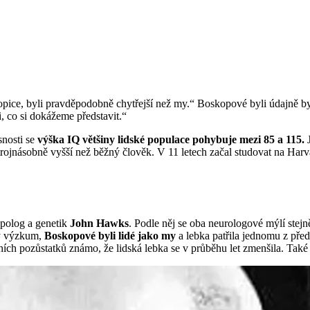
opice, byli pravděpodobně chytřejší než my.“ Boskopové byli údajně bys
i, co si dokážeme představit.“
snosti se
výška IQ většiny lidské populace pohybuje mezi 85 a 115.
 trojnásobně vyšší než běžný člověk. V 11 letech začal studovat na Ha
opolog a genetik
John Hawks
. Podle něj se oba neurologové mýlí stejně
ký výzkum,
Boskopové byli lidé jako my
a lebka patřila jednomu z pře
rních pozůstatků známo, že lidská lebka se v průběhu let zmenšila. Tak