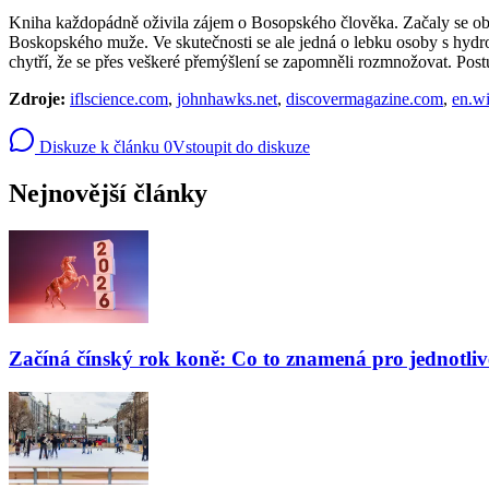
Kniha každopádně oživila zájem o Bosopského člověka. Začaly se o
Boskopského muže. Ve skutečnosti se ale jedná o lebku osoby s hydroc
chytří, že se přes veškeré přemýšlení se zapomněli rozmnožovat. Pos
Zdroje:
iflscience.com
,
johnhawks.net
,
discovermagazine.com
,
en.wi
Diskuze k článku
0
Vstoupit do diskuze
Nejnovější články
Začíná čínský rok koně: Co to znamená pro jednotli