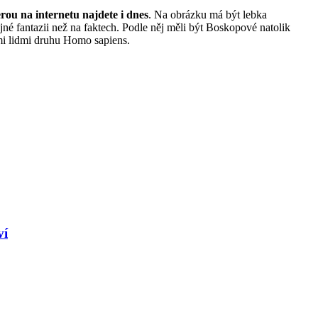
erou na internetu najdete i dnes
. Na obrázku má být lebka
né fantazii než na faktech. Podle něj měli být Boskopové natolik
ími lidmi druhu Homo sapiens.
ví