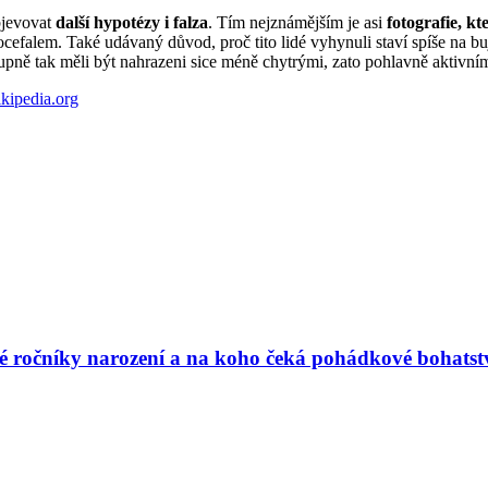
bjevovat
další hypotézy i falza
. Tím nejznámějším je asi
fotografie, kt
efalem. Také udávaný důvod, proč tito lidé vyhynuli staví spíše na buj
tupně tak měli být nahrazeni sice méně chytrými, zato pohlavně aktivn
kipedia.org
vé ročníky narození a na koho čeká pohádkové bohatst