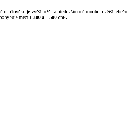
snému člověku je vyšší, užší, a především má mnohem větší lebeční
 pohybuje mezi
1 300 a 1 500 cm³.