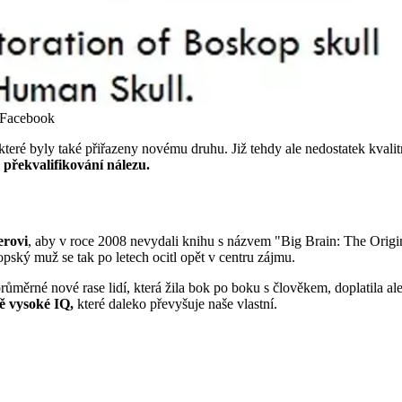
: Facebook
které byly také přiřazeny novému druhu. Již tehdy ale nedostatek kvali
 překvalifikování nálezu.
erovi
, aby v roce 2008 nevydali knihu s názvem "Big Brain: The Origi
opský muž se tak po letech ocitl opět v centru zájmu.
průměrné nové rase lidí, která žila bok po boku s člověkem, doplatila a
ě vysoké IQ,
které daleko převyšuje naše vlastní.