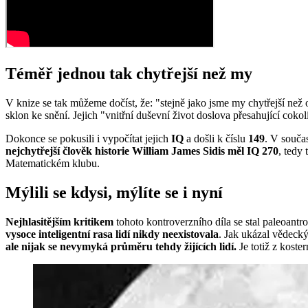
Téměř jednou tak chytřejší než my
V knize se tak můžeme dočíst, že: "stejně jako jsme my chytřejší než 
sklon ke snění. Jejich "vnitřní duševní život doslova přesahující cokol
Dokonce se pokusili i vypočítat jejich
IQ
a došli k číslu
149
. V souča
nejchytřejší člověk historie William James Sidis měl IQ 270
, tedy
Matematickém klubu.
Mýlili se kdysi, mýlíte se i nyní
Nejhlasitějším kritikem
tohoto kontroverzního díla se stal paleoantr
vysoce inteligentní rasa lidí nikdy neexistovala
. Jak ukázal vědec
ale nijak se nevymyká průměru tehdy žijících lidí.
Je totiž z koste