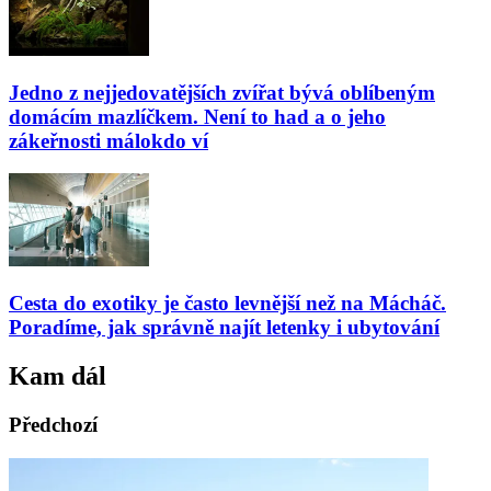
Jedno z nejjedovatějších zvířat bývá oblíbeným
domácím mazlíčkem. Není to had a o jeho
zákeřnosti málokdo ví
Cesta do exotiky je často levnější než na Mácháč.
Poradíme, jak správně najít letenky i ubytování
Kam dál
Předchozí