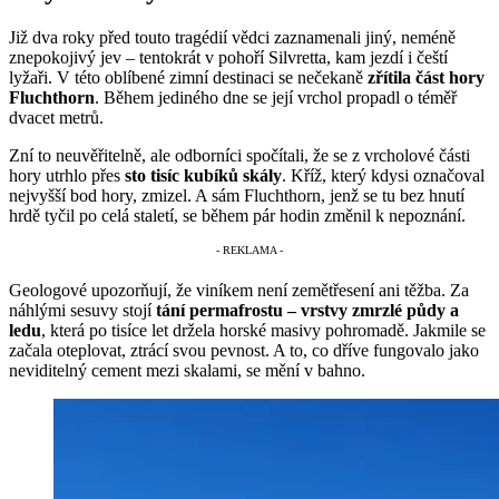
Již dva roky před touto tragédií vědci zaznamenali jiný, neméně
znepokojivý jev – tentokrát v pohoří Silvretta, kam jezdí i čeští
lyžaři. V této oblíbené zimní destinaci se nečekaně
zřítila část hory
Fluchthorn
. Během jediného dne se její vrchol propadl o téměř
dvacet metrů.
Zní to neuvěřitelně, ale odborníci spočítali, že se z vrcholové části
hory utrhlo přes
sto tisíc kubíků skály
. Kříž, který kdysi označoval
nejvyšší bod hory, zmizel. A sám Fluchthorn, jenž se tu bez hnutí
hrdě tyčil po celá staletí, se během pár hodin změnil k nepoznání.
Geologové upozorňují, že viníkem není zemětřesení ani těžba. Za
náhlými sesuvy stojí
tání permafrostu – vrstvy zmrzlé půdy a
ledu
, která po tisíce let držela horské masivy pohromadě. Jakmile se
začala oteplovat, ztrácí svou pevnost. A to, co dříve fungovalo jako
neviditelný cement mezi skalami, se mění v bahno.