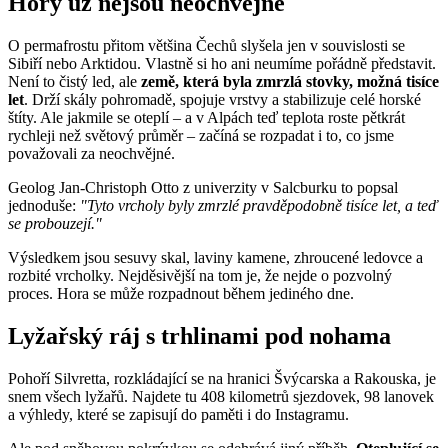
Hory už nejsou neochvějné
O permafrostu přitom většina Čechů slyšela jen v souvislosti se
Sibiří nebo Arktidou. Vlastně si ho ani neumíme pořádně představit.
Není to čistý led, ale
země, která byla zmrzlá stovky, možná tisíce
let
. Drží skály pohromadě, spojuje vrstvy a stabilizuje celé horské
štíty. Ale jakmile se oteplí – a v Alpách teď teplota roste pětkrát
rychleji než světový průměr – začíná se rozpadat i to, co jsme
považovali za neochvějné.
Geolog Jan-Christoph Otto z univerzity v Salcburku to popsal
jednoduše:
"Tyto vrcholy byly zmrzlé pravděpodobně tisíce let, a teď
se probouzejí."
Výsledkem jsou sesuvy skal, laviny kamene, zhroucené ledovce a
rozbité vrcholky. Nejděsivější na tom je, že nejde o pozvolný
proces. Hora se může rozpadnout během jediného dne.
Lyžařský ráj s trhlinami pod nohama
Pohoří Silvretta, rozkládající se na hranici Švýcarska a Rakouska, je
snem všech lyžařů. Najdete tu 408 kilometrů sjezdovek, 98 lanovek
a výhledy, které se zapisují do paměti i do Instagramu.