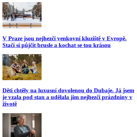
V Praze jsou nejhezčí venkovní kluziště v Evropě.
Stačí si půjčit brusle a kochat se tou krásou
Děti chtěly na luxusní dovolenou do Dubaje. Já jsem
je vzala pod stan a udělala jim nejhezčí prázdniny v
životě