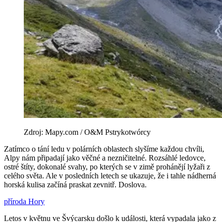
Zdroj: Mapy.com / O&M Pstrykotwórcy
Zatímco o tání ledu v polárních oblastech slyšíme každou chvíli,
Alpy nám připadají jako věčné a nezničitelné. Rozsáhlé ledovce,
ostré štíty, dokonalé svahy, po kterých se v zimě prohánějí lyžaři z
celého světa. Ale v posledních letech se ukazuje, že i tahle nádherná
horská kulisa začíná praskat zevnitř. Doslova.
příroda
Hory
Letos v květnu ve Švýcarsku došlo k události, která vypadala jako z