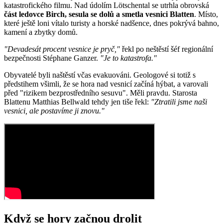
katastrofického filmu. Nad údolím Lötschental se utrhla obrovská
část ledovce Birch, sesula se dolů a smetla vesnici Blatten
. Místo,
které ještě loni vítalo turisty a horské nadšence, dnes pokrývá bahno,
kamení a zbytky domů.
"Devadesát procent vesnice je pryč,"
řekl po neštěstí šéf regionální
bezpečnosti Stéphane Ganzer.
"Je to katastrofa."
Obyvatelé byli naštěstí včas evakuováni. Geologové si totiž s
předstihem všimli, že se hora nad vesnicí začíná hýbat, a varovali
před "rizikem bezprostředního sesuvu". Měli pravdu. Starosta
Blattenu Matthias Bellwald tehdy jen tiše řekl:
"Ztratili jsme naši
vesnici, ale postavíme ji znovu."
Když se hory začnou drolit