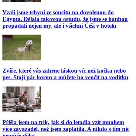
Vzali jsme tchyni ze soucitu na dovolenou do
Egypta. Dělala takovou ostudu, že jsme se hanbou
propadali nejen my, ale i všichni Češi v hotelu
Zvíře, které vás zahrne láskou víc než kočka nebo
pes. Stojí pár korun a můžete ho venčit na vodítku
Přišla jsem na trik, jak si do letadla vzít mnohem
více zavazadel, než jsem zaplatila. A nikdo s tím nic
nemůže dělat