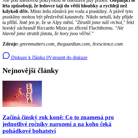
Ale pod sněhovou pokrývkou se odehrává jiný příběh.
Oteplující se
léta způsobují, že ledovce tají do větší hloubky a rychleji než
kdykoli dřív.
Místo ledu zůstává jen voda a praskliny. A právě tyto
praskliny mohou být předzvěstí katastrofy. Nikdo netuší, kdy přijde
ta příští. Jisté jen je, že se Alpy mění.
"Ztratili jsme náš vrchol,"
řekl
horský záchranář Riccardo Mizio po zřícení Fluchthornu.
"Ale
hlavně jsme ztratili jistotu, že hory jsou věčné."
Zdroje:
greenmatters.com, theguardian.com, livescience.com
Diskuze k článku
0
Vstoupit do diskuze
Nejnovější články
Začíná čínský rok koně: Co to znamená pro
jednotlivé ročníky narození a na koho čeká
pohádkové bohatství