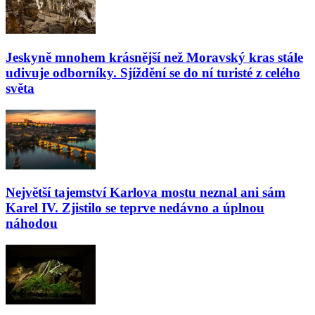
Jeskyně mnohem krásnější než Moravský kras stále
udivuje odborníky. Sjíždění se do ní turisté z celého
světa
Největší tajemství Karlova mostu neznal ani sám
Karel IV. Zjistilo se teprve nedávno a úplnou
náhodou