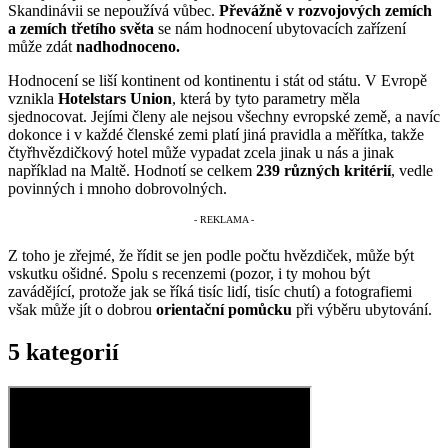
Skandinávii se nepoužívá vůbec.
Převážně v rozvojových zemích
a zemích třetího světa
se nám hodnocení ubytovacích zařízení
může zdát
nadhodnoceno.
Hodnocení se liší kontinent od kontinentu i stát od státu. V Evropě
vznikla
Hotelstars Union
, která by tyto parametry měla
sjednocovat. Jejími členy ale nejsou všechny evropské země, a navíc
dokonce i v každé členské zemi platí jiná pravidla a měřítka, takže
čtyřhvězdičkový hotel může vypadat zcela jinak u nás a jinak
například na Maltě. Hodnotí se celkem
239 různých kritérií
, vedle
povinných i mnoho dobrovolných.
Z toho je zřejmé, že řídit se jen podle počtu hvězdiček, může být
vskutku ošidné. Spolu s recenzemi (pozor, i ty mohou být
zavádějící, protože jak se říká tisíc lidí, tisíc chutí) a fotografiemi
však může jít o dobrou
orientační pomůcku
při výběru ubytování.
5 kategorií