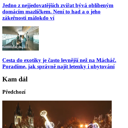
Jedno z nejjedovatějších zvířat bývá oblíbeným
domácím mazlíčkem. Není to had a o jeho
zákeřnosti málokdo ví
Cesta do exotiky je často levnější než na Mácháč.
Poradíme, jak správně najít letenky i ubytování
Kam dál
Předchozí