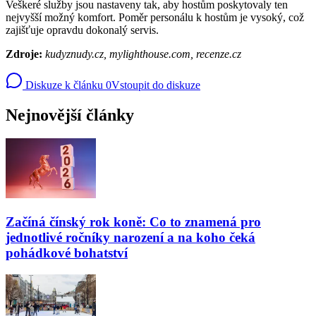
Veškeré služby jsou nastaveny tak, aby hostům poskytovaly ten
nejvyšší možný komfort. Poměr personálu k hostům je vysoký, což
zajišťuje opravdu dokonalý servis.
Zdroje:
kudyznudy.cz, mylighthouse.com, recenze.cz
Diskuze k článku
0
Vstoupit do diskuze
Nejnovější články
Začíná čínský rok koně: Co to znamená pro
jednotlivé ročníky narození a na koho čeká
pohádkové bohatství