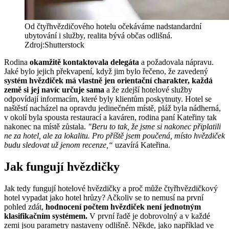
Od čtyřhvězdičového hotelu očekáváme nadstandardní
ubytování i služby, realita bývá občas odlišná.
Zdroj:Shutterstock
Rodina
okamžitě kontaktovala delegáta
a požadovala nápravu.
Jaké bylo jejich překvapení, když jim bylo řečeno, že zavedený
systém hvězdiček má vlastně jen orientační charakter, každá
země si jej navíc určuje sama
a že zdejší hotelové služby
odpovídají informacím, které byly klientům poskytnuty. Hotel se
naštěstí nacházel na opravdu jedinečném místě, pláž byla nádherná,
v okolí byla spousta restaurací a kaváren, rodina paní Kateřiny tak
nakonec na místě zůstala.
"Beru to tak, že jsme si nakonec připlatili
ne za hotel, ale za lokalitu. Pro příště jsem poučená, místo hvězdiček
budu sledovat už jenom recenze,“
uzavírá Kateřina.
Jak fungují hvězdičky
Jak tedy fungují hotelové hvězdičky a proč může čtyřhvězdičkový
hotel vypadat jako hotel hrůzy? Ačkoliv se to nemusí na první
pohled zdát,
hodnocení počtem hvězdiček není jednotným
klasifikačním systémem.
V první řadě je dobrovolný a v každé
zemi jsou parametry nastaveny odlišně. Někde, jako například ve