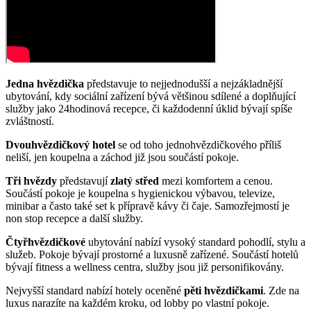
Jedna hvězdička
představuje to nejjednodušší a nejzákladnější
ubytování, kdy sociální zařízení bývá většinou sdílené a doplňující
služby jako 24hodinová recepce, či každodenní úklid bývají spíše
zvláštností.
Dvouhvězdičkový hotel
se od toho jednohvězdičkového příliš
neliší, jen koupelna a záchod již jsou součástí pokoje.
Tři hvězdy
představují
zlatý střed
mezi komfortem a cenou.
Součástí pokoje je koupelna s hygienickou výbavou, televize,
minibar a často také set k přípravě kávy či čaje. Samozřejmostí je
non stop recepce a další služby.
Čtyřhvězdičkové
ubytování nabízí vysoký standard pohodlí, stylu a
služeb. Pokoje bývají prostorné a luxusně zařízené. Součástí hotelů
bývají fitness a wellness centra, služby jsou již personifikovány.
Nejvyšší standard nabízí hotely oceněné
pěti hvězdičkami
. Zde na
luxus narazíte na každém kroku, od lobby po vlastní pokoje.