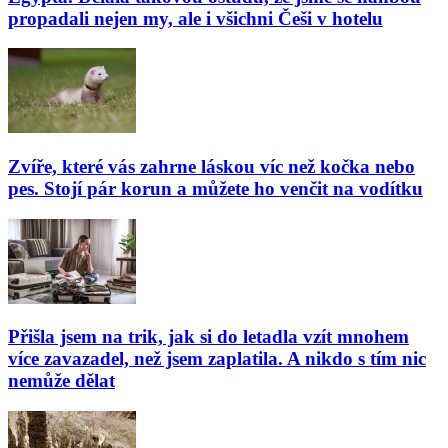
propadali nejen my, ale i všichni Češi v hotelu
Zvíře, které vás zahrne láskou víc než kočka nebo
pes. Stojí pár korun a můžete ho venčit na vodítku
Přišla jsem na trik, jak si do letadla vzít mnohem
více zavazadel, než jsem zaplatila. A nikdo s tím nic
nemůže dělat