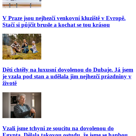
V Praze jsou nejhezčí venkovní kluziště v Evropě.
Stačí si půjčit brusle a kochat se tou krásou
Děti chtěly na luxusní dovolenou do Dubaje. Já jsem
je vzala pod stan a udělala jim nejhezčí prázdniny v
životě
Vzali jsme tchyni ze soucitu na dovolenou do
Egypta. Dělala takovou ostudu, že jsme se hanbou