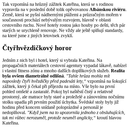
Tak vzpomíná na hrůzný zážitek Kateřina, která se s rodinou
vypravila na v poslední době tolik opěvovanou
Albánskou riviéru
.
Země, která se pyšní nádhernými plážemi a průzračným mořem v
současnosti prochází nebývalým rozvojem, hlavně v oblasti
cestovního ruchu. Nové hotely rostou jako houby po dešti, těch pár
starých se urychleně renovuje. Ne vždy ale ještě splňují standardy,
na které jsme z jiných letovisek zvyklí.
Čtyřhvězdičkový horor
Jedním z nich byl i hotel, který si vybrala Kateřina. Na
propagačních materiálech cestovní agentury vypadal lákavě, nabízel
i vlastní fitness zónu a mnoho dalších doplňkových služeb.
Realita
byla ovšem diametrálně odlišná
.
"Tahle hrůza mohla mít
naposledy čtyři hvězdičky před padesáti lety,“
vzpomíná na šokující
zážitek, který ji čekal při příjezdu na místo. Vše bylo na první
pohled omšelé a zastaralé. Pokoj byl naštěstí čistý a relativně
prostorný, ale matrace byly staré a proleželé a zánovnímu nočnímu
stolku upadla při prvním použití úchytka. Švédské stoly byly již
hodinu před koncem snídaně poloprázdné a personál je
nedoplňoval.
"Když jsem na to upozornila jednoho z obsluhujících,
tak mi vůbec nerozuměl, protože neuměl anglicky,“
kroutí hlavou
Kateřina.