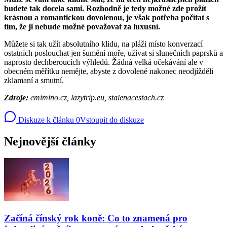
budete tak docela sami. Rozhodně je tedy možné zde prožít
krásnou a romantickou dovolenou, je však potřeba počítat s
tím, že ji nebude možné považovat za luxusní.
Můžete si tak užít absolutního klidu, na pláži místo konverzací
ostatních poslouchat jen šumění moře, užívat si slunečních paprsků a
naprosto dechberoucích výhledů. Žádná velká očekávání ale v
obecném měřítku nemějte, abyste z dovolené nakonec neodjížděli
zklamaní a smutní.
Zdroje:
emimino.cz, lazytrip.eu, stalenacestach.cz
Diskuze k článku
0
Vstoupit do diskuze
Nejnovější články
Začíná čínský rok koně: Co to znamená pro