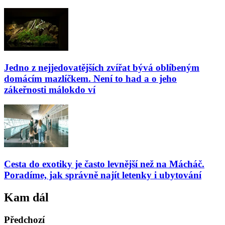
Jedno z nejjedovatějších zvířat bývá oblíbeným
domácím mazlíčkem. Není to had a o jeho
zákeřnosti málokdo ví
Cesta do exotiky je často levnější než na Mácháč.
Poradíme, jak správně najít letenky i ubytování
Kam dál
Předchozí