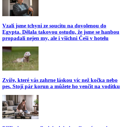
Vzali jsme tchyni ze soucitu na dovolenou do
Egypta. Dělala takovou ostudu, že jsme se hanbou
propadali nejen my, ale i všichni Češi v hotelu
Zvíře, které vás zahrne láskou víc než kočka nebo
pes. Stojí pár korun a můžete ho venčit na vodítku