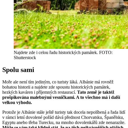
Najdete zde i celou řadu historických památek. FOTO:
Shutterstock
Spolu sami
Moře ale není tím jediným, co turisty láká. Albánie má rovněž
bohatou historii a najdete zde spoustu historických památek,
hezkých kaváren i příjemných restaurací.
Tato země je taktéž
prošpikována malebnými vesničkami. A to všechno má i další
velkou výhodu.
Protože je Albánie stále ještě turisty tak docela nepolíbená a řada lidí
v rámci letní dovolené pořád dává přednost Chorvatsku, Španělsku,
Egyptu anebo třeba Turecku, na mnoho dovolenkářů zde nenarazíte.
Může se vám také klidně stát, že na těch nejkrásnějších plážích