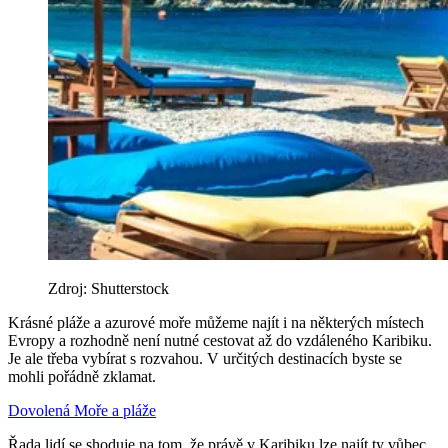
Zdroj: Shutterstock
Krásné pláže a azurové moře můžeme najít i na některých místech
Evropy a rozhodně není nutné cestovat až do vzdáleného Karibiku.
Je ale třeba vybírat s rozvahou. V určitých destinacích byste se
mohli pořádně zklamat.
Dovolená
Moře a pláže
Řada lidí se shoduje na tom, že právě v Karibiku lze najít ty vůbec