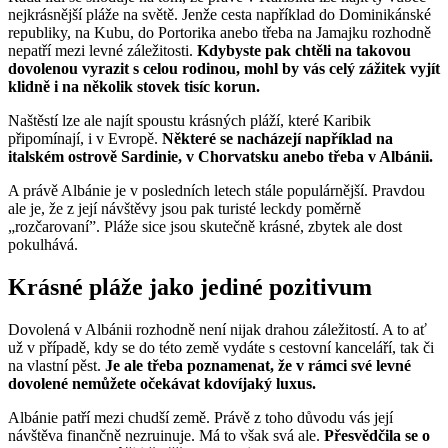
nejkrásnější pláže na světě. Jenže cesta například do Dominikánské
republiky, na Kubu, do Portorika anebo třeba na Jamajku rozhodně
nepatří mezi levné záležitosti.
Kdybyste pak chtěli na takovou
dovolenou vyrazit s celou rodinou, mohl by vás celý zážitek vyjít
klidně i na několik stovek tisíc korun.
Naštěstí lze ale najít spoustu krásných pláží, které Karibik
připomínají, i v Evropě.
Některé se nacházejí například na
italském ostrově Sardinie, v Chorvatsku anebo třeba v Albánii.
A právě Albánie je v posledních letech stále populárnější. Pravdou
ale je, že z její návštěvy jsou pak turisté leckdy poměrně
„rozčarovaní”. Pláže sice jsou skutečně krásné, zbytek ale dost
pokulhává.
Krásné pláže jako jediné pozitivum
Dovolená v Albánii rozhodně není nijak drahou záležitostí. A to ať
už v případě, kdy se do této země vydáte s cestovní kanceláří, tak či
na vlastní pěst.
Je ale třeba poznamenat, že v rámci své levné
dovolené nemůžete očekávat kdovíjaký luxus.
Albánie patří mezi chudší země. Právě z toho důvodu vás její
návštěva finančně nezruinuje. Má to však svá ale.
Přesvědčila se o