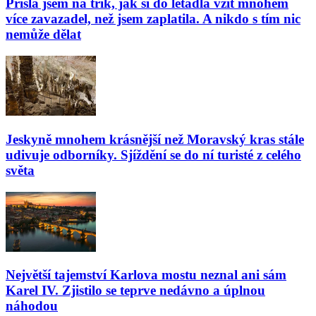
Přišla jsem na trik, jak si do letadla vzít mnohem
více zavazadel, než jsem zaplatila. A nikdo s tím nic
nemůže dělat
Jeskyně mnohem krásnější než Moravský kras stále
udivuje odborníky. Sjíždění se do ní turisté z celého
světa
Největší tajemství Karlova mostu neznal ani sám
Karel IV. Zjistilo se teprve nedávno a úplnou
náhodou