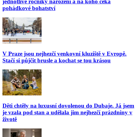
jednotlivé ročníky narození a na koho čeká
pohádkové bohatství
V Praze jsou nejhezčí venkovní kluziště v Evropě.
Stačí si půjčit brusle a kochat se tou krásou
Děti chtěly na luxusní dovolenou do Dubaje. Já jsem
je vzala pod stan a udělala jim nejhezčí prázdniny v
životě