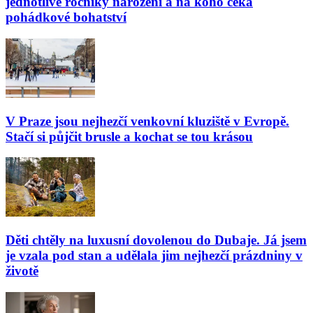
jednotlivé ročníky narození a na koho čeká
pohádkové bohatství
V Praze jsou nejhezčí venkovní kluziště v Evropě.
Stačí si půjčit brusle a kochat se tou krásou
Děti chtěly na luxusní dovolenou do Dubaje. Já jsem
je vzala pod stan a udělala jim nejhezčí prázdniny v
životě