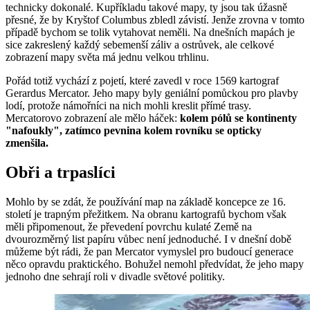
technicky dokonalé. Kupříkladu takové mapy, ty jsou tak úžasně
přesné, že by Kryštof Columbus zbledl závistí. Jenže zrovna v tomto
případě bychom se tolik vytahovat neměli. Na dnešních mapách je
sice zakreslený každý sebemenší záliv a ostrůvek, ale celkové
zobrazení mapy světa má jednu velkou trhlinu.
Pořád totiž vychází z pojetí, které zavedl v roce 1569 kartograf
Gerardus Mercator. Jeho mapy byly geniální pomůckou pro plavby
lodí, protože námořníci na nich mohli kreslit přímé trasy.
Mercatorovo zobrazení ale mělo háček:
kolem pólů se kontinenty
"nafoukly", zatímco pevnina kolem rovníku se opticky
zmenšila.
Obři a trpaslíci
Mohlo by se zdát, že používání map na základě koncepce ze 16.
století je trapným přežitkem. Na obranu kartografů bychom však
měli připomenout, že převedení povrchu kulaté Země na
dvourozměrný list papíru vůbec není jednoduché. I v dnešní době
můžeme být rádi, že pan Mercator vymyslel pro budoucí generace
něco opravdu praktického. Bohužel nemohl předvídat, že jeho mapy
jednoho dne sehrají roli v divadle světové politiky.