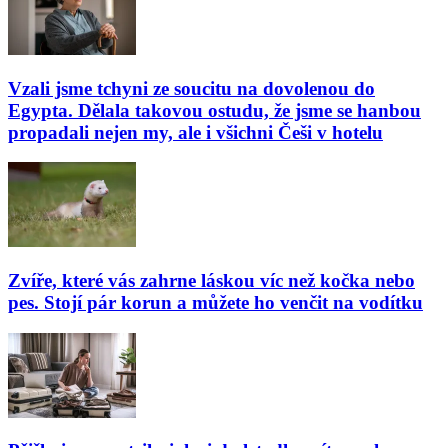
Vzali jsme tchyni ze soucitu na dovolenou do
Egypta. Dělala takovou ostudu, že jsme se hanbou
propadali nejen my, ale i všichni Češi v hotelu
Zvíře, které vás zahrne láskou víc než kočka nebo
pes. Stojí pár korun a můžete ho venčit na vodítku