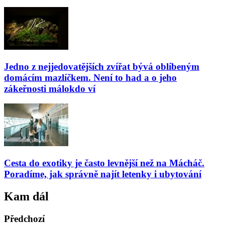
Jedno z nejjedovatějších zvířat bývá oblíbeným
domácím mazlíčkem. Není to had a o jeho
zákeřnosti málokdo ví
Cesta do exotiky je často levnější než na Mácháč.
Poradíme, jak správně najít letenky i ubytování
Kam dál
Předchozí