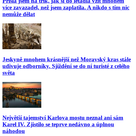
Přišla jsem na trik, jak si do letadla vzít mnohem
více zavazadel, než jsem zaplatila. A nikdo s tím nic
nemůže dělat
Jeskyně mnohem krásnější než Moravský kras stále
udivuje odborníky. Sjíždění se do ní turisté z celého
světa
Největší tajemství Karlova mostu neznal ani sám
Karel IV. Zjistilo se teprve nedávno a úplnou
náhodou