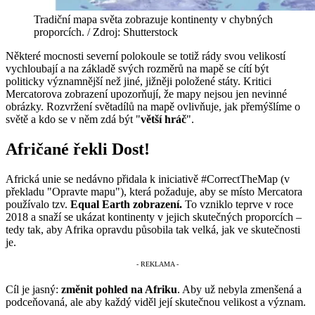
Tradiční mapa světa zobrazuje kontinenty v chybných
proporcích. / Zdroj: Shutterstock
Některé mocnosti severní polokoule se totiž rády svou velikostí
vychloubají a na základě svých rozměrů na mapě se cítí být
politicky významnější než jiné, jižněji položené státy. Kritici
Mercatorova zobrazení upozorňují, že mapy nejsou jen nevinné
obrázky. Rozvržení světadílů na mapě ovlivňuje, jak přemýšlíme o
světě a kdo se v něm zdá být "
větší hráč
".
Afričané řekli Dost!
Africká unie se nedávno přidala k iniciativě #CorrectTheMap (v
překladu "Opravte mapu"), která požaduje, aby se místo Mercatora
používalo tzv.
Equal Earth zobrazení.
To vzniklo teprve v roce
2018 a snaží se ukázat kontinenty v jejich skutečných proporcích –
tedy tak, aby Afrika opravdu působila tak velká, jak ve skutečnosti
je.
Cíl je jasný:
změnit pohled na Afriku
. Aby už nebyla zmenšená a
podceňovaná, ale aby každý viděl její skutečnou velikost a význam.