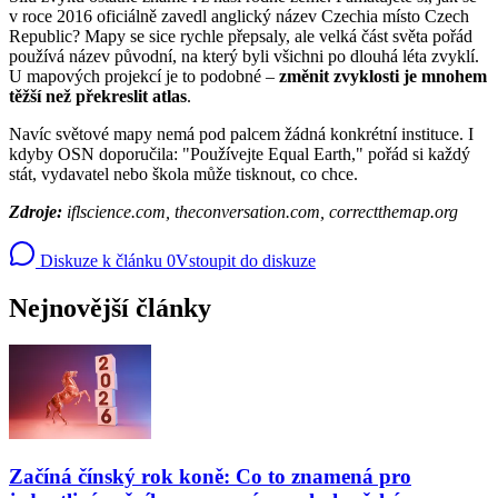
v roce 2016 oficiálně zavedl anglický název Czechia místo Czech
Republic? Mapy se sice rychle přepsaly, ale velká část světa pořád
používá název původní, na který byli všichni po dlouhá léta zvyklí.
U mapových projekcí je to podobné –
změnit zvyklosti je mnohem
těžší než překreslit atlas
.
Navíc světové mapy nemá pod palcem žádná konkrétní instituce. I
kdyby OSN doporučila: "Používejte Equal Earth," pořád si každý
stát, vydavatel nebo škola může tisknout, co chce.
Zdroje:
iflscience.com, theconversation.com, correctthemap.org
Diskuze k článku
0
Vstoupit do diskuze
Nejnovější články
Začíná čínský rok koně: Co to znamená pro