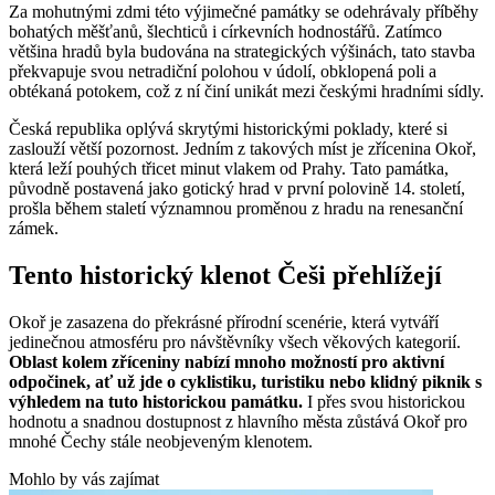
Za mohutnými zdmi této výjimečné památky se odehrávaly příběhy
bohatých měšťanů, šlechticů i církevních hodnostářů. Zatímco
většina hradů byla budována na strategických výšinách, tato stavba
překvapuje svou netradiční polohou v údolí, obklopená poli a
obtékaná potokem, což z ní činí unikát mezi českými hradními sídly.
Česká republika oplývá skrytými historickými poklady, které si
zaslouží větší pozornost. Jedním z takových míst je zřícenina Okoř,
která leží pouhých třicet minut vlakem od Prahy. Tato památka,
původně postavená jako gotický hrad v první polovině 14. století,
prošla během staletí významnou proměnou z hradu na renesanční
zámek.
Tento historický klenot Češi přehlížejí
Okoř je zasazena do překrásné přírodní scenérie, která vytváří
jedinečnou atmosféru pro návštěvníky všech věkových kategorií.
Oblast kolem zříceniny nabízí mnoho možností pro aktivní
odpočinek, ať už jde o cyklistiku, turistiku nebo klidný piknik s
výhledem na tuto historickou památku.
I přes svou historickou
hodnotu a snadnou dostupnost z hlavního města zůstává Okoř pro
mnohé Čechy stále neobjeveným klenotem.
Mohlo by vás zajímat