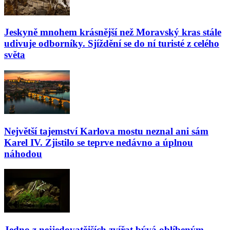
Jeskyně mnohem krásnější než Moravský kras stále
udivuje odborníky. Sjíždění se do ní turisté z celého
světa
Největší tajemství Karlova mostu neznal ani sám
Karel IV. Zjistilo se teprve nedávno a úplnou
náhodou
Jedno z nejjedovatějších zvířat bývá oblíbeným