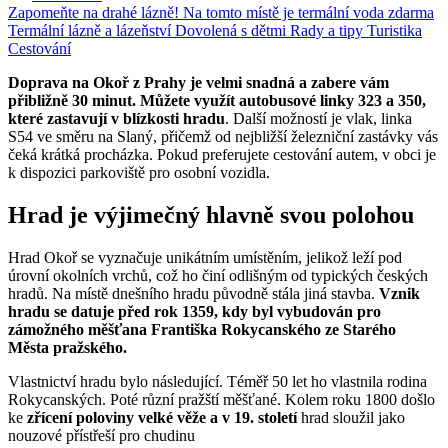
Zapomeňte na drahé lázně! Na tomto místě je termální voda zdarma
Termální lázně a lázeňství
Dovolená s dětmi
Rady a tipy
Turistika
Cestování
Doprava na Okoř z Prahy je velmi snadná a zabere vám
přibližně 30 minut. Můžete využít autobusové linky 323 a 350,
které zastavují v blízkosti hradu
. Další možností je vlak, linka
S54 ve směru na Slaný, přičemž od nejbližší železniční zastávky vás
čeká krátká procházka. Pokud preferujete cestování autem, v obci je
k dispozici parkoviště pro osobní vozidla.
Hrad je výjimečný hlavně svou polohou
Hrad Okoř se vyznačuje unikátním umístěním, jelikož leží pod
úrovní okolních vrchů, což ho činí odlišným od typických českých
hradů. Na místě dnešního hradu původně stála jiná stavba.
Vznik
hradu se datuje před rok 1359, kdy byl vybudován pro
zámožného měšťana Františka Rokycanského ze Starého
Města pražského.
Vlastnictví hradu bylo následující. Téměř 50 let ho vlastnila rodina
Rokycanských. Poté různí pražští měšťané. Kolem roku 1800 došlo
ke
zřícení poloviny velké věže a v 19. století
hrad sloužil jako
nouzové přístřeší pro chudinu