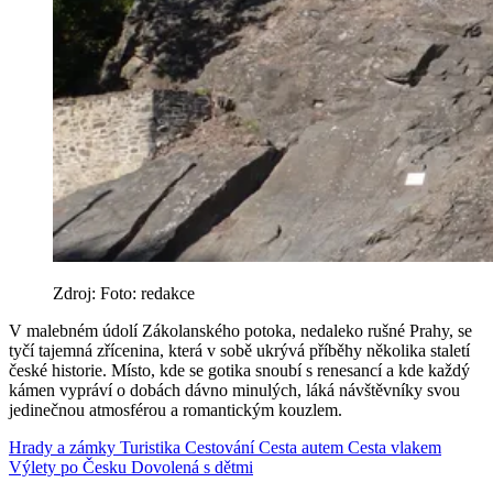
Zdroj: Foto: redakce
V malebném údolí Zákolanského potoka, nedaleko rušné Prahy, se
tyčí tajemná zřícenina, která v sobě ukrývá příběhy několika staletí
české historie. Místo, kde se gotika snoubí s renesancí a kde každý
kámen vypráví o dobách dávno minulých, láká návštěvníky svou
jedinečnou atmosférou a romantickým kouzlem.
Hrady a zámky
Turistika
Cestování
Cesta autem
Cesta vlakem
Výlety po Česku
Dovolená s dětmi