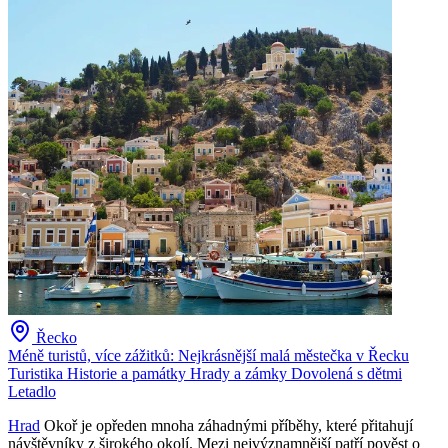
Řecko
Méně turistů, více zážitků: Nejkrásnější malá městečka v Řecku
Turistika
Historie a památky
Hrady a zámky
Dovolená s dětmi
Letadlo
Hrad
Okoř je opředen mnoha záhadnými příběhy, které přitahují
návštěvníky z širokého okolí. Mezi nejvýznamnější patří pověst o