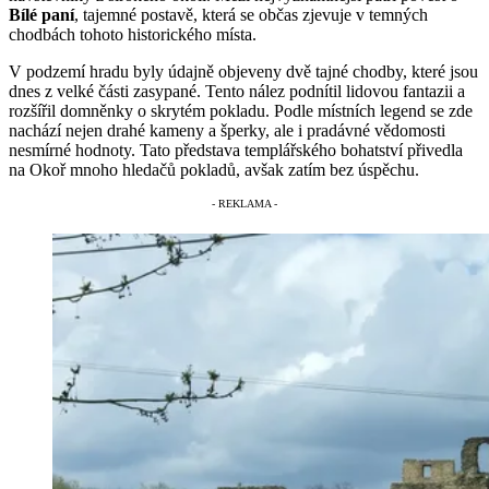
Bílé paní
, tajemné postavě, která se občas zjevuje v temných
chodbách tohoto historického místa.
V podzemí hradu byly údajně objeveny dvě tajné chodby, které jsou
dnes z velké části zasypané. Tento nález podnítil lidovou fantazii a
rozšířil domněnky o skrytém pokladu. Podle místních legend se zde
nachází nejen drahé kameny a šperky, ale i pradávné vědomosti
nesmírné hodnoty. Tato představa templářského bohatství přivedla
na Okoř mnoho hledačů pokladů, avšak zatím bez úspěchu.