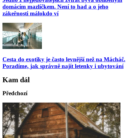
domácím mazlíčkem. Není to had a o jeho
zákeřnosti málokdo ví
Cesta do exotiky je často levnější než na Mácháč.
Poradíme, jak správně najít letenky i ubytování
Kam dál
Předchozí