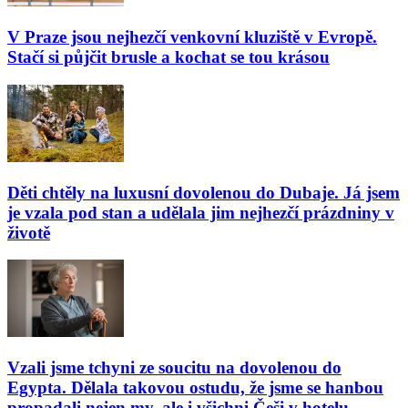
V Praze jsou nejhezčí venkovní kluziště v Evropě.
Stačí si půjčit brusle a kochat se tou krásou
Děti chtěly na luxusní dovolenou do Dubaje. Já jsem
je vzala pod stan a udělala jim nejhezčí prázdniny v
životě
Vzali jsme tchyni ze soucitu na dovolenou do
Egypta. Dělala takovou ostudu, že jsme se hanbou
propadali nejen my, ale i všichni Češi v hotelu