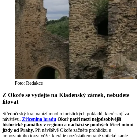
Foto: Redakce
Z Okoře se vydejte na Kladenský zámek, nebudete
litovat
Středočeský kraj nabízí mnoho turistických pokladů, které stojí za
návštěvu.
Zřícenina hradu
Okoř patří mezi nejpůsobivější
historické památky v regionu a nachází se pouhých třicet minut
jízdy od Prahy.
Při návštěvě Okoře začněte prohlídku u
impozantního torza věže, která je pozůstatkem raně gotické kaple.