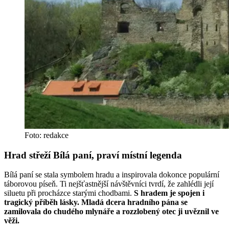
Foto: redakce
Hrad střeží Bílá paní, praví místní legenda
Bílá paní se stala symbolem hradu a inspirovala dokonce populární
táborovou píseň. Ti nejšťastnější návštěvníci tvrdí, že zahlédli její
siluetu při procházce starými chodbami.
S hradem je spojen i
tragický příběh lásky. Mladá dcera hradního pána se
zamilovala do chudého mlynáře a rozzlobený otec ji uvěznil ve
věži.