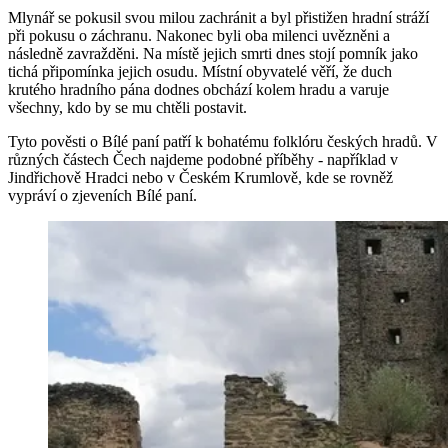
Mlynář se pokusil svou milou zachránit a byl přistižen hradní stráží
při pokusu o záchranu. Nakonec byli oba milenci uvězněni a
následně zavražděni. Na místě jejich smrti dnes stojí pomník jako
tichá připomínka jejich osudu. Místní obyvatelé věří, že duch
krutého hradního pána dodnes obchází kolem hradu a varuje
všechny, kdo by se mu chtěli postavit.
Tyto pověsti o Bílé paní patří k bohatému folklóru českých hradů. V
různých částech Čech najdeme podobné příběhy - například v
Jindřichově Hradci nebo v Českém Krumlově, kde se rovněž
vypráví o zjeveních Bílé paní.