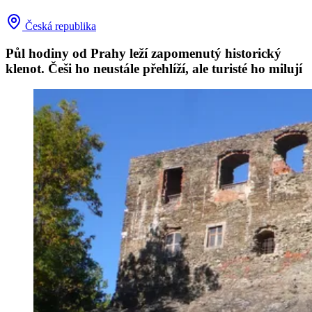
Česká republika
Půl hodiny od Prahy leží zapomenutý historický
klenot. Češi ho neustále přehlíží, ale turisté ho milují