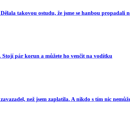
Dělala takovou ostudu, že jsme se hanbou propadali nej
. Stojí pár korun a můžete ho venčit na vodítku
 zavazadel, než jsem zaplatila. A nikdo s tím nic nemůže