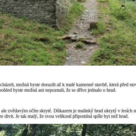
ocházeli, možná byste dorazili až k malé kamenné stavbě, která před st
 pohled byste možná ani nepoznali, že se dříve jednalo o hrad.
u ale zvědavým očím skryté. Důkazem je malinký hrad ukrytý v lesích na
ze divit. Je tak malý, že svou velikostí připomíná spíše byt než hrad.