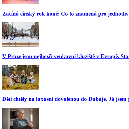
Začíná čínský rok koně: Co to znamená pro jednotli
V Praze jsou nejhezčí venkovní kluziště v Evropě. Stač
Děti chtěly na luxusní dovolenou do Dubaje. Já jsem j