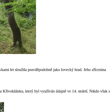
ovkami let sloužila pravděpodobně jako lovecký hrad. Jeho zřícenina
 Křivoklátsku, který byl využíván údajně ve 14. století. Nikdo však s