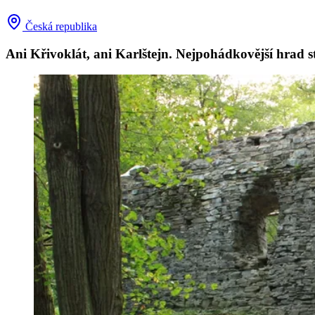
Česká republika
Ani Křivoklát, ani Karlštejn. Nejpohádkovější hrad st