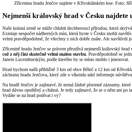
Zříceninu hradu Jenčov najdete v Křivoklátském lese. Foto: 
Nejmenší královský hrad v Česku najdete u
Naše krásná země se může chlubit dechberoucí přírodou, která skrývá 
Existuje nespočet nádherných míst, která byste v Česku mohli navštívi
velmi pravděpodobné, že všechny z nich dobře znáte. Ale navštívili j
Zřícenině hradu Jenčov se právem přezdívá nejmenší královský hrad v
což z něj činí skutečně velmi malou stavbu
. Pravděpodobně se jedna
Janem Lucemburským, podle kterého by se místo mohlo i jmenovat.
Hrad bychom našli přibližně 3 km od obce Běleč a 12 km od Křivoklátu
záchranu hradu Jenčova, který zde o víkendu také informuje návštěvn
Na hradě Jenčov je zajímavé, že nemá žádné písemné záznamy, které by
hrad dávno opuštěný a chátral. Je tedy zajímavé, že se o něm ani po ta
Vydáte se na hrad podívat i vy?