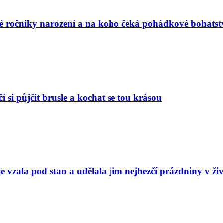
vé ročníky narození a na koho čeká pohádkové bohatst
í si půjčit brusle a kochat se tou krásou
e vzala pod stan a udělala jim nejhezčí prázdniny v ži