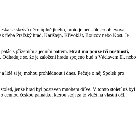
ska se skrývá něco úplně jiného, proto je neustále co objevovat.
tak třeba Pražský hrad, Karlštejn, Křivoklát, Bouzov nebo Kost. Je
ý palác s přízemím a jedním patrem.
Hrad má pouze tři místnosti,
. Odhaduje se, že je založení hradu spojeno buď s Václavem II., nebo
a lidé si jej mohou prohlédnout i dnes. Pečuje o něj Spolek pro
toletí, jenže hrad byl postaven mnohem dříve. V tomto století už byl
 o cennou českou památku, kterou stojí za to vidět na vlastní oči.