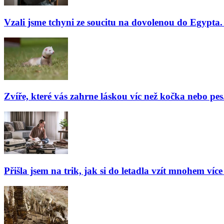
Vzali jsme tchyni ze soucitu na dovolenou do Egypta. 
Zvíře, které vás zahrne láskou víc než kočka nebo pes
Přišla jsem na trik, jak si do letadla vzít mnohem více