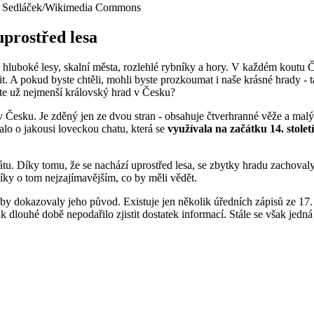
Jiří Sedláček/Wikimedia Commons
prostřed lesa
hluboké lesy, skalní města, rozlehlé rybníky a hory. V každém koutu Če
t. A pokud byste chtěli, mohli byste prozkoumat i naše krásné hrady - 
ste už nejmenší královský hrad v Česku?
 Česku. Je zděný jen ze dvou stran - obsahuje čtverhranné věže a mal
lo o jakousi loveckou chatu, která se
využívala na začátku 14. století
. Díky tomu, že se nachází uprostřed lesa, se zbytky hradu zachovaly 
íky o tom nejzajímavějším, co by měli vědět.
 dokazovaly jeho původ. Existuje jen několik úředních zápisů ze 17. s
k dlouhé době nepodařilo zjistit dostatek informací. Stále se však jedná