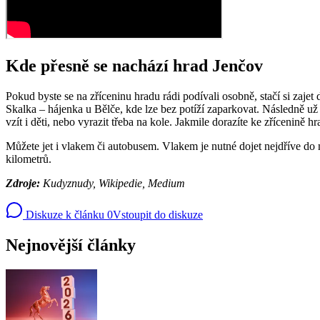
Kde přesně se nachází hrad Jenčov
Pokud byste se na zříceninu hradu rádi podívali osobně, stačí si zaje
Skalka – hájenka u Bělče, kde lze bez potíží zaparkovat. Následně už 
vzít i děti, nebo vyrazit třeba na kole. Jakmile dorazíte ke zřícenině h
Můžete jet i vlakem či autobusem. Vlakem je nutné dojet nejdříve do m
kilometrů.
Zdroje:
Kudyznudy, Wikipedie, Medium
Diskuze k článku
0
Vstoupit do diskuze
Nejnovější články