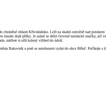
t do chráněné oblasti Křivoklátsko. Leží na skalní ostrožně nad potoke
to musíte dojít pěšky. Je nutné se držet červené turistické značky, jež
radu, můžete si užít krásný výhled do údolí.
ěsta Rakovník a poté se autobusem vydat do obce Běleč. Počítejte s tím