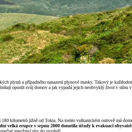
toxických plynů a případného nasazení plynové masky. Takový je každod
 odmítají opustit svůj domov a jak vypadá jejich neobvyklý život v stínu 
asi 180 kilometrů jižně od Tokia. Na tomto vulkanickém ostrově má dom
dní velká erupce v srpnu 2000 donutila úřady k evakuaci obyvatel
ezpečné množství síry do ovzduší.