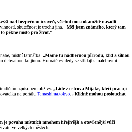
zvýší nad bezpečnou úroveň, všichni musí okamžitě nasadit
vinností, skutečnost je trochu jiná.
„Měl jsem známého, který tam
to pěkné místo pro život."
nabe, místní farmářka.
„Máme tu nádhernou přírodu, klid a silnou
ou úchvatnou krajinou. Hornaté výhledy se střídají s malebnými
je tradičním způsobem obživy.
„Lidé z ostrova Mijake, kteří pracují
tovatelka na portálu
Tamashima.tokyo
.
„Klidně mohou poslouchat
 je povaha místních mnohem hřejivější a otevřenější vůči
 životu ve velkých městech.