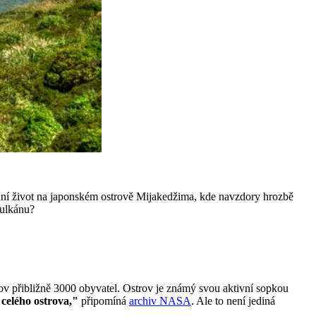
enní život na japonském ostrově Mijakedžima, kde navzdory hrozbě
vulkánu?
ov přibližně 3000 obyvatel. Ostrov je známý svou aktivní sopkou
 celého ostrova,"
připomíná
archiv NASA
. Ale to není jediná