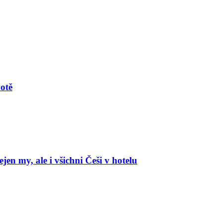
votě
en my, ale i všichni Češi v hotelu