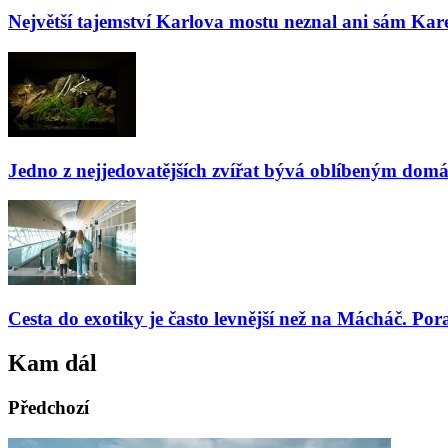
Největší tajemství Karlova mostu neznal ani sám Kare
Jedno z nejjedovatějších zvířat bývá oblíbeným domá
Cesta do exotiky je často levnější než na Mácháč. Por
Kam dál
Předchozí