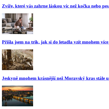
Zvíře, které vás zahrne láskou víc než kočka nebo pes
Přišla jsem na trik, jak si do letadla vzít mnohem více
Jeskyně mnohem krásnější než Moravský kras stále udiv