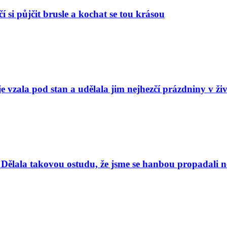
í si půjčit brusle a kochat se tou krásou
e vzala pod stan a udělala jim nejhezčí prázdniny v ži
Dělala takovou ostudu, že jsme se hanbou propadali nej