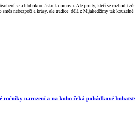
obení se a hlubokou lásku k domovu. Ale pro ty, kteří se rozhodli zůst
o směs nebezpečí a krásy, ale tradice, dělá z Mijakedžimy tak kouzelné
vé ročníky narození a na koho čeká pohádkové bohatst