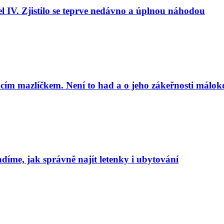
l IV. Zjistilo se teprve nedávno a úplnou náhodou
cím mazlíčkem. Není to had a o jeho zákeřnosti málok
adíme, jak správně najít letenky i ubytování