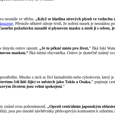
va neustále ve střehu.
„Když se hladina sírových plynů ve vzduchu 
Magazine
. Přestože některé zdroje tvrdí, že nošení masek je neustálou po
asného požadavku nasadit si plynovou masku a nosit ji s sebou, je 
v úmyslu ostrov opustit.
„Je to pěkné místo pro život,"
říká Juki Wata
ynovou maskou,“
říká místní obyvatelka. Ostrov je skutečně známý sv
ich prostředím. Mnoho z nich se živí farmařením nebo rybolovem, který 
terému čelí lidé žijící ve městech jako Tokio a Osaka,"
popisuje ces
akovým životem jsou velmi spokojeni."
imy známí svou pohostinností.
„Oproti centrálním japonským oblastem
v nabízí, jsou pro mnohé návštěvníky překvapivým kontrastem k rušnému