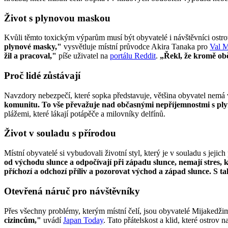
Život s plynovou maskou
Kvůli těmto toxickým výparům musí být obyvatelé i návštěvníci ostro
plynové masky,"
vysvětluje místní průvodce Akira Tanaka pro
Val 
žil a pracoval,"
píše uživatel na
portálu Reddit
.
„Řekl, že kromě obč
Proč lidé zůstávají
Navzdory nebezpečí, které sopka představuje, většina obyvatel nemá 
komunitu. To vše převažuje nad občasnými nepříjemnostmi s pl
plážemi, které lákají potápěče a milovníky delfínů.
Život v souladu s přírodou
Místní obyvatelé si vybudovali životní styl, který je v souladu s jej
od východu slunce a odpočívají při západu slunce, nemají stres, k
příchozí a odchozí příliv a pozorovat východ a západ slunce. S t
Otevřená náruč pro návštěvníky
Přes všechny problémy, kterým místní čelí, jsou obyvatelé Mijakedž
cizincům,"
uvádí
Japan Today
. Tato přátelskost a klid, které ostro