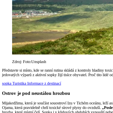
Zdroj: Foto:Unsplash
Představte si místo, kde se ranní rutina skládá z kontroly hladiny 
jedovatých výparů z aktivní sopky žijí tisíce obyvatel. Proč tito lidé
sopka
Turistika
Informace z destinací
Ostrov je pod neustálou hrozbou
Mijakedžima, která je součást souostroví Izu v Tichém oceánu, leží 
Ojama, která pravidelně chrlí toxické sírové plyny do ovzduší.
„Posle
hrozba, které místní čelí. Sopka i v klidových obdobích vypouští neb