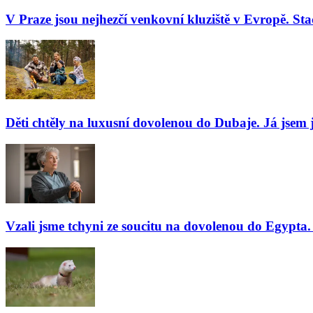
V Praze jsou nejhezčí venkovní kluziště v Evropě. Stač
Děti chtěly na luxusní dovolenou do Dubaje. Já jsem j
Vzali jsme tchyni ze soucitu na dovolenou do Egypta. 