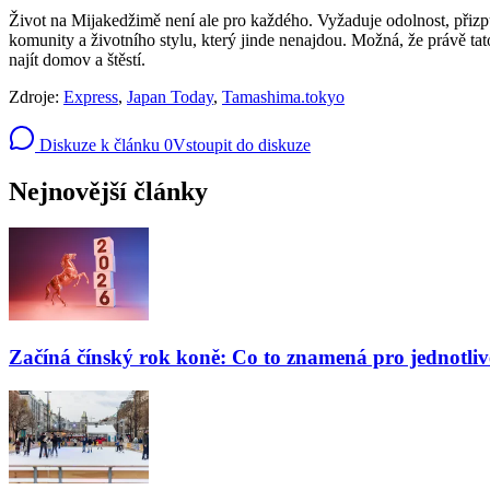
Život na Mijakedžimě není ale pro každého. Vyžaduje odolnost, přizpůs
komunity a životního stylu, který jinde nenajdou. Možná, že právě tat
najít domov a štěstí.
Zdroje:
Express
,
Japan Today
,
Tamashima.tokyo
Diskuze k článku
0
Vstoupit do diskuze
Nejnovější články
Začíná čínský rok koně: Co to znamená pro jednotli