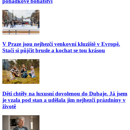
pohádkové bohatství
V Praze jsou nejhezčí venkovní kluziště v Evropě.
Stačí si půjčit brusle a kochat se tou krásou
Děti chtěly na luxusní dovolenou do Dubaje. Já jsem
je vzala pod stan a udělala jim nejhezčí prázdniny v
životě