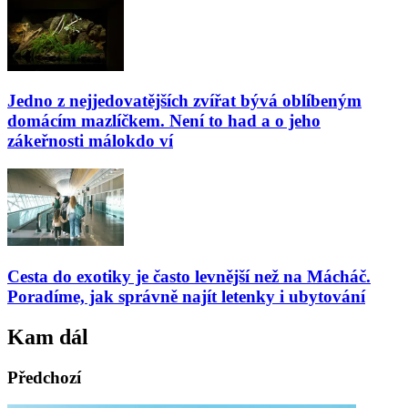
Jedno z nejjedovatějších zvířat bývá oblíbeným
domácím mazlíčkem. Není to had a o jeho
zákeřnosti málokdo ví
Cesta do exotiky je často levnější než na Mácháč.
Poradíme, jak správně najít letenky i ubytování
Kam dál
Předchozí