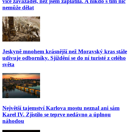
více zavazadel, než jsem zaplatila. A nikdo s tím nic
nemůže dělat
Jeskyně mnohem krásnější než Moravský kras stále
udivuje odborníky. Sjíždění se do ní turisté z celého
světa
Největší tajemství Karlova mostu neznal ani sám
Karel IV. Zjistilo se teprve nedávno a úplnou
náhodou