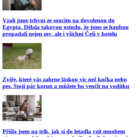
Vzali jsme tchyni ze soucitu na dovolenou do
Egypta. Dělala takovou ostudu, že jsme se hanbou
propadali nejen my, ale i všichni Češi v hotelu
Zvíře, které vás zahrne láskou víc než kočka nebo
pes. Stojí pár korun a můžete ho venčit na vodítku
Přišla jsem na trik, jak si do letadla vzít mnohem