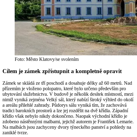
Foto: Město Klatovy/se svolením
Cílem je zámek zpřístupnit a kompletně opravit
Zámek se skládá ze tří poschodí a dosahuje délky až 60 metrů. Nad
přízemím je vloženo polopatro, které bylo určeno především pro
ubytování služebnictva. V budově je několik desítek místností, mezi
nimiž vyniká zejména Velký sál, který nabízí široký výhled do okolí
a areálu přilehlé zahrady. Půdorys sálu vyniká tím, že zachovává
tradici barokních prostorů a lze jej rozdělit na dvě křídla. Západní
křídlo však nebylo nikdy dokončeno. Naopak východní křídlo je
zdobeno nástěnnými malbami, jejichž autorem je František Lemarie.
Na malbách jsou zachyceny dvory týneckého panství a pohledy na
zaniklé tvrze.