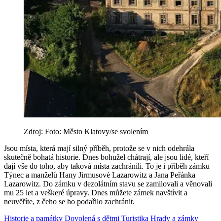
Zdroj: Foto: Město Klatovy/se svolením
Jsou místa, která mají silný příběh, protože se v nich odehrála
skutečně bohatá historie. Dnes bohužel chátrají, ale jsou lidé, kteří
dají vše do toho, aby taková místa zachránili. To je i příběh zámku
Týnec a manželů Hany Jirmusové Lazarowitz a Jana Peřánka
Lazarowitz. Do zámku v dezolátním stavu se zamilovali a věnovali
mu 25 let a veškeré úpravy. Dnes můžete zámek navštívit a
neuvěříte, z čeho se ho podařilo zachránit.
Historie a památky
Dovolená s dětmi
Turistika
Hrady a zámky