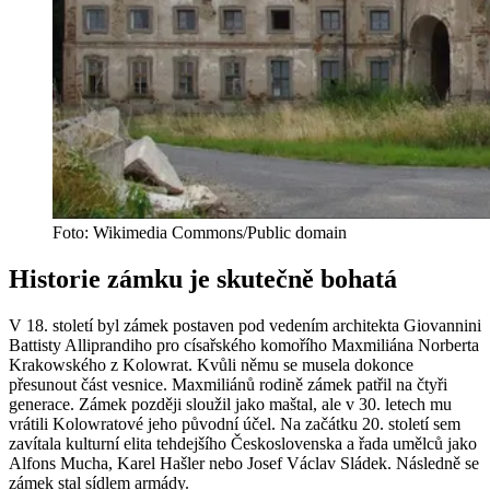
Foto: Wikimedia Commons/Public domain
Historie zámku je skutečně bohatá
V 18. století byl zámek postaven pod vedením architekta Giovannini
Battisty Alliprandiho pro císařského komořího Maxmiliána Norberta
Krakowského z Kolowrat. Kvůli němu se musela dokonce
přesunout část vesnice. Maxmiliánů rodině zámek patřil na čtyři
generace. Zámek později sloužil jako maštal, ale v 30. letech mu
vrátili Kolowratové jeho původní účel. Na začátku 20. století sem
zavítala kulturní elita tehdejšího Československa a řada umělců jako
Alfons Mucha, Karel Hašler nebo Josef Václav Sládek. Následně se
zámek stal sídlem armády.