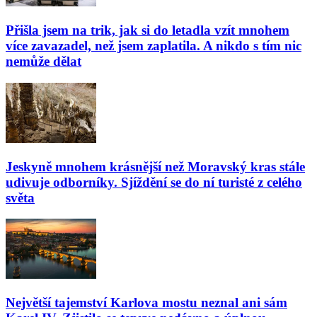
Přišla jsem na trik, jak si do letadla vzít mnohem
více zavazadel, než jsem zaplatila. A nikdo s tím nic
nemůže dělat
Jeskyně mnohem krásnější než Moravský kras stále
udivuje odborníky. Sjíždění se do ní turisté z celého
světa
Největší tajemství Karlova mostu neznal ani sám