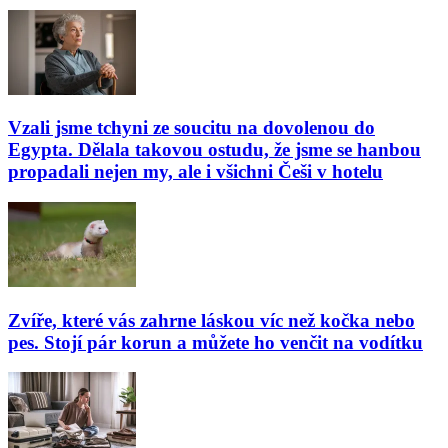
Vzali jsme tchyni ze soucitu na dovolenou do
Egypta. Dělala takovou ostudu, že jsme se hanbou
propadali nejen my, ale i všichni Češi v hotelu
Zvíře, které vás zahrne láskou víc než kočka nebo
pes. Stojí pár korun a můžete ho venčit na vodítku