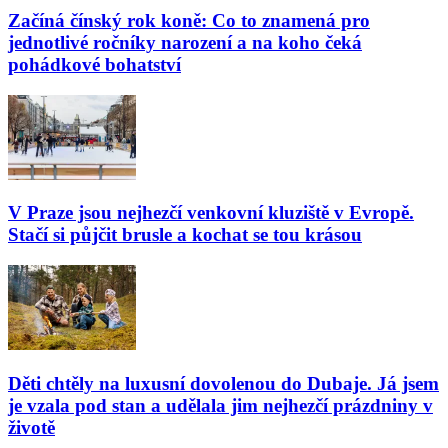
Začíná čínský rok koně: Co to znamená pro
jednotlivé ročníky narození a na koho čeká
pohádkové bohatství
V Praze jsou nejhezčí venkovní kluziště v Evropě.
Stačí si půjčit brusle a kochat se tou krásou
Děti chtěly na luxusní dovolenou do Dubaje. Já jsem
je vzala pod stan a udělala jim nejhezčí prázdniny v
životě