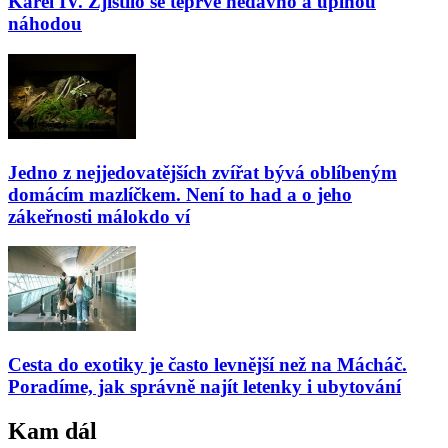
Karel IV. Zjistilo se teprve nedávno a úplnou
náhodou
Jedno z nejjedovatějších zvířat bývá oblíbeným
domácím mazlíčkem. Není to had a o jeho
zákeřnosti málokdo ví
Cesta do exotiky je často levnější než na Mácháč.
Poradíme, jak správně najít letenky i ubytování
Kam dál