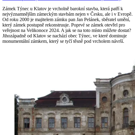
Zámek Týnec u Klatov je vrcholně barokní stavba, která patří k
nejvýznamnějším zámeckým stavbám nejen v Česku, ale i v Evropě.
Od roku 2000 je majitelem zámku pan Jan Pelánek, sběratel umění,
který zámek postupně rekonstruuje. Poprvé se zámek otevřel pro
veřejnost na Velikonoce 2024. A jak se na toto místo můžete dostat?
Jihozápadně od Klatov se nachází obec Týnec, ve které dominuje
monumentální zámkem, který se tyčí těsně pod vrcholem návrší.