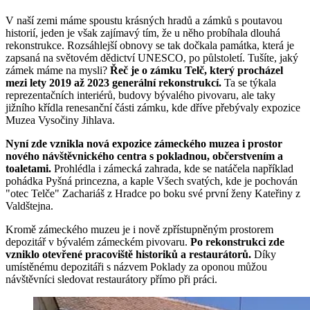
V naší zemi máme spoustu krásných hradů a zámků s poutavou
historií, jeden je však zajímavý tím, že u něho probíhala dlouhá
rekonstrukce. Rozsáhlejší obnovy se tak dočkala památka, která je
zapsaná na světovém dědictví UNESCO, po půlstoletí. Tušíte, jaký
zámek máme na mysli?
Řeč je o zámku Telč, který procházel
mezi lety 2019 až 2023 generální rekonstrukcí.
Ta se týkala
reprezentačních interiérů, budovy bývalého pivovaru, ale taky
jižního křídla renesanční části zámku, kde dříve přebývaly expozice
Muzea Vysočiny Jihlava.
Nyní zde vznikla nová expozice zámeckého muzea i prostor
nového návštěvnického centra s pokladnou, občerstvením a
toaletami.
Prohlédla i zámecká zahrada, kde se natáčela například
pohádka Pyšná princezna, a kaple Všech svatých, kde je pochován
"otec Telče" Zachariáš z Hradce po boku své první ženy Kateřiny z
Valdštejna.
Kromě zámeckého muzeu je i nově zpřístupněným prostorem
depozitář v bývalém zámeckém pivovaru.
Po rekonstrukci zde
vzniklo otevřené pracoviště historiků a restaurátorů.
Díky
umístěnému depozitáři s názvem Poklady za oponou můžou
návštěvníci sledovat restaurátory přímo při práci.