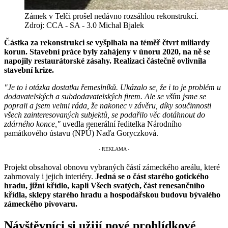
Zámek v Telči prošel nedávno rozsáhlou rekonstrukcí.
Zdroj: CCA - SA - 3.0 Michal Bjalek
Částka za rekonstrukci se vyšplhala na téměř čtvrt miliardy
korun. Stavební práce byly zahájeny v únoru 2020, na ně se
napojily restaurátorské zásahy. Realizaci částečně ovlivnila
stavební krize.
"Je to i otázka dostatku řemeslníků. Ukázalo se, že i to je problém u
dodavatelských a subdodavatelských firem. Ale se vším jsme se
poprali a jsem velmi ráda, že nakonec v závěru, díky součinnosti
všech zainteresovaných subjektů, se podařilo věc dotáhnout do
zdárného konce,"
uvedla generální ředitelka Národního
památkového ústavu (NPÚ) Naďa Goryczková.
Projekt obsahoval obnovu vybraných částí zámeckého areálu, které
zahrnovaly i jejich interiéry.
Jedná se o část starého gotického
hradu, jižní křídlo, kapli Všech svatých, část renesančního
křídla, sklepy starého hradu a hospodářskou budovu bývalého
zámeckého pivovaru.
Návštěvníci si užijí nové prohlídkové