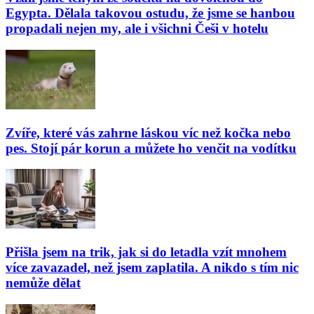
Egypta. Dělala takovou ostudu, že jsme se hanbou
propadali nejen my, ale i všichni Češi v hotelu
Zvíře, které vás zahrne láskou víc než kočka nebo
pes. Stojí pár korun a můžete ho venčit na vodítku
Přišla jsem na trik, jak si do letadla vzít mnohem
více zavazadel, než jsem zaplatila. A nikdo s tím nic
nemůže dělat