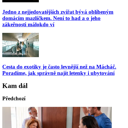
Jedno z nejjedovatějších zvířat bývá oblíbeným
domácím mazlíčkem. Není to had a o jeho
zákeřnosti málokdo ví
Cesta do exotiky je často levnější než na Mácháč.
Poradíme, jak správně najít letenky i ubytování
Kam dál
Předchozí