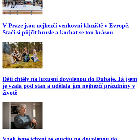
V Praze jsou nejhezčí venkovní kluziště v Evropě.
Stačí si půjčit brusle a kochat se tou krásou
Děti chtěly na luxusní dovolenou do Dubaje. Já jsem
je vzala pod stan a udělala jim nejhezčí prázdniny v
životě
Vzali jsme tchyni ze soucitu na dovolenou do