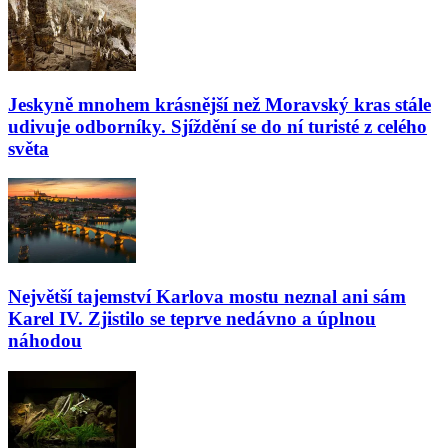
Jeskyně mnohem krásnější než Moravský kras stále
udivuje odborníky. Sjíždění se do ní turisté z celého
světa
Největší tajemství Karlova mostu neznal ani sám
Karel IV. Zjistilo se teprve nedávno a úplnou
náhodou