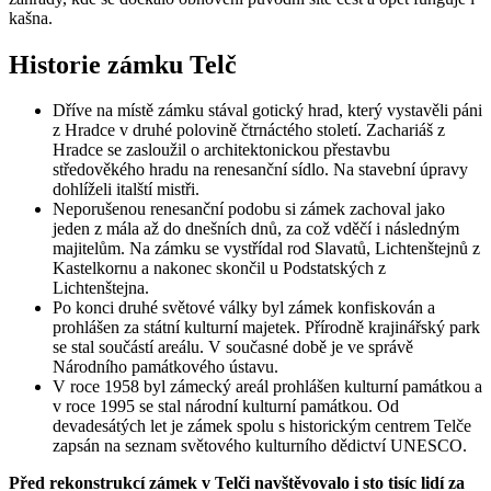
kašna.
Historie zámku Telč
Dříve na místě zámku stával gotický hrad, který vystavěli páni
z Hradce v druhé polovině čtrnáctého století. Zachariáš z
Hradce se zasloužil o architektonickou přestavbu
středověkého hradu na renesanční sídlo. Na stavební úpravy
dohlíželi italští mistři.
Neporušenou renesanční podobu si zámek zachoval jako
jeden z mála až do dnešních dnů, za což vděčí i následným
majitelům. Na zámku se vystřídal rod Slavatů, Lichtenštejnů z
Kastelkornu a nakonec skončil u Podstatských z
Lichtenštejna.
Po konci druhé světové války byl zámek konfiskován a
prohlášen za státní kulturní majetek. Přírodně krajinářský park
se stal součástí areálu. V současné době je ve správě
Národního památkového ústavu.
V roce 1958 byl zámecký areál prohlášen kulturní památkou a
v roce 1995 se stal národní kulturní památkou. Od
devadesátých let je zámek spolu s historickým centrem Telče
zapsán na seznam světového kulturního dědictví UNESCO.
Před rekonstrukcí zámek v Telči navštěvovalo i sto tisíc lidí za