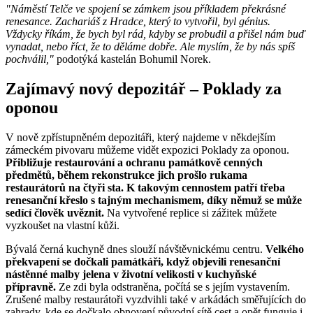
"Náměstí Telče ve spojení se zámkem jsou příkladem překrásné
renesance. Zachariáš z Hradce, který to vytvořil, byl génius.
Vždycky říkám, že bych byl rád, kdyby se probudil a přišel nám buď
vynadat, nebo říct, že to děláme dobře. Ale myslím, že by nás spíš
pochválil,"
podotýká kastelán Bohumil Norek.
Zajímavý nový depozitář – Poklady za
oponou
V nově zpřístupněném depozitáři, který najdeme v někdejším
zámeckém pivovaru můžeme vidět expozici Poklady za oponou.
Přibližuje restaurování a ochranu památkově cenných
předmětů, během rekonstrukce jich prošlo rukama
restaurátorů na čtyři sta. K takovým cennostem patří třeba
renesanční křeslo s tajným mechanismem, díky němuž se může
sedící člověk uvěznit.
Na vytvořené replice si zážitek můžete
vyzkoušet na vlastní kůži.
Bývalá černá kuchyně dnes slouží návštěvnickému centru.
Velkého
překvapení se dočkali památkáři, když objevili renesanční
nástěnné malby jelena v životní velikosti v kuchyňské
přípravně.
Ze zdi byla odstraněna, počítá se s jejím vystavením.
Zrušené malby restaurátoři vyzdvihli také v arkádách směřujících do
zahrady, kde se dočkalo obnovení původní sítě cest a opět funguje i