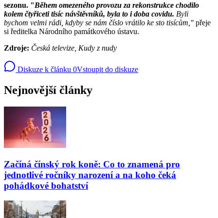
sezonu. "
Během omezeného provozu za rekonstrukce chodilo
kolem čtyřiceti tisíc návštěvníků, byla to i doba covidu.
Byli
bychom velmi rádi, kdyby se nám číslo vrátilo ke sto tisícům,"
přeje
si ředitelka Národního památkového ústavu.
Zdroje:
Česká televize, Kudy z nudy
Diskuze k článku
0
Vstoupit do diskuze
Nejnovější články
Začíná čínský rok koně: Co to znamená pro
jednotlivé ročníky narození a na koho čeká
pohádkové bohatství