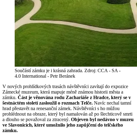
Součástí zámku je i krásná zahrada. Zdroj: CCA - SA -
4.0 International - Petr Beránek
V nových prohlídkových trasách návštěvníci zavítají do expozice
Zámecké muzeum, která mapuje méně známou historii města a
zámku.
Část je věnována rodu Zachariáše z Hradce, který se v
šestnáctém století zasloužil o rozmach Telče.
Navíc nechal tamní
hrad přestavět na renesanční zámek. Návštěvníci s ho můžou
prohlédnout na obraze, který byl namalován až po šlechticově smrti
a dlouho se považoval za ztracený.
Objeven byl nedávno v muzeu
ve Slavonicích, které umožnilo jeho zapůjčení do telčského
zámku.