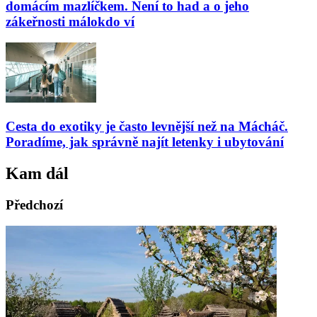
domácím mazlíčkem. Není to had a o jeho
zákeřnosti málokdo ví
Cesta do exotiky je často levnější než na Mácháč.
Poradíme, jak správně najít letenky i ubytování
Kam dál
Předchozí