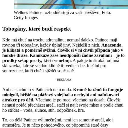
Wellnes Patince rozhodně stojí za vaši návštěvu. Foto:
Getty Images
Tobogány, které budí respekt
Kdo má chuť na trochu adrenalinu, nemusí daleko. Patince mají
rovnou tři tobogány, každý úplně jiný. Nejdelší z nich,
Anaconda,
je klikatá a poměrně svižná, člověk si v ní chvíli připadá jako v
horské dráze. Kamikaze zase neodpouští žádné zaváhání – je to
prudký sešup pro ty, kteří se nebojí.
A pak je tu široká rodinná
skluzavka, kde se vejdou klidně tři vedle sebe. Ideální pro
sourozence, kteří chtějí sjíždět současně.
Ani na suchu to v Patincích není nuda.
Kromě bazénů tu funguje
minigolf, hřiště na plážový volejbal a nechybí ani nafukovací
atrakce pro děti.
Všechno je po ruce, všechno na dosah. Člověk
nemusí pořád přecházet areál, stačí si najít svoje místo a podle chuti
ho střídat – voda, slunce, stín, odpočinek, hra.
To, co dělá Patince výjimečnými, není jen samotný areál, ale i
atmosféra. Je tu něco pohodového, co připomíná staré časy