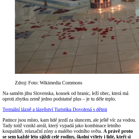
Zdroj: Foto: Wikimedia Commons
Na samém jihu Slovenska, kousek od hranic, leží obec, která má
oproti zbytku země jedno podstatné plus – je tu déle teplo.
Termální lázně a lázeňství
Turistika
Dovolená s dětmi
Patince jsou místo, kam lidé jezdí za sluncem, ale ještě víc za vodou.
Tady totiž vznikl areál, který vypadá jako kombinace letního
koupaliště, relaxační zóny a malého vodního světa.
A právě proto
se sem každé léto sjíždí celé rodiny, školní výlety i lidé, kteří si