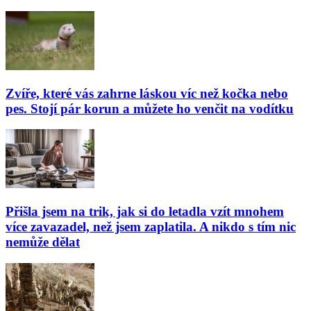
Zvíře, které vás zahrne láskou víc než kočka nebo
pes. Stojí pár korun a můžete ho venčit na vodítku
Přišla jsem na trik, jak si do letadla vzít mnohem
více zavazadel, než jsem zaplatila. A nikdo s tím nic
nemůže dělat