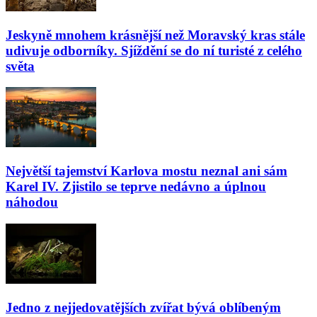
Jeskyně mnohem krásnější než Moravský kras stále
udivuje odborníky. Sjíždění se do ní turisté z celého
světa
Největší tajemství Karlova mostu neznal ani sám
Karel IV. Zjistilo se teprve nedávno a úplnou
náhodou
Jedno z nejjedovatějších zvířat bývá oblíbeným