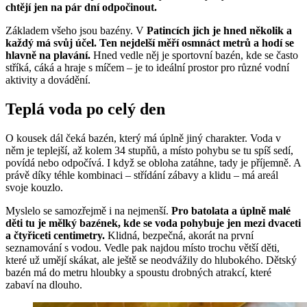
chtějí jen na pár dní odpočinout.
Základem všeho jsou bazény. V
Patincích jich je hned několik a
každý má svůj účel. Ten nejdelší měří osmnáct metrů a hodí se
hlavně na plavání.
Hned vedle něj je sportovní bazén, kde se často
stříká, cáká a hraje s míčem – je to ideální prostor pro různé vodní
aktivity a dovádění.
Teplá voda po celý den
O kousek dál čeká bazén, který má úplně jiný charakter. Voda v
něm je teplejší, až kolem 34 stupňů, a místo pohybu se tu spíš sedí,
povídá nebo odpočívá. I když se obloha zatáhne, tady je příjemně. A
právě díky téhle kombinaci – střídání zábavy a klidu – má areál
svoje kouzlo.
Myslelo se samozřejmě i na nejmenší.
Pro batolata a úplně malé
děti tu je mělký bazének, kde se voda pohybuje jen mezi dvaceti
a čtyřiceti centimetry.
Klidná, bezpečná, akorát na první
seznamování s vodou. Vedle pak najdou místo trochu větší děti,
které už umějí skákat, ale ještě se neodvážily do hlubokého. Dětský
bazén má do metru hloubky a spoustu drobných atrakcí, které
zabaví na dlouho.