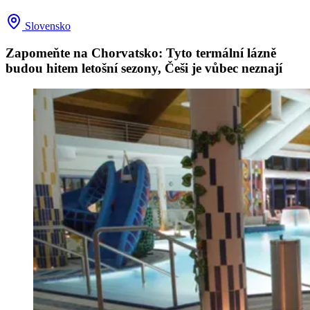
Slovensko
Zapomeňte na Chorvatsko: Tyto termální lázně
budou hitem letošní sezony, Češi je vůbec neznají