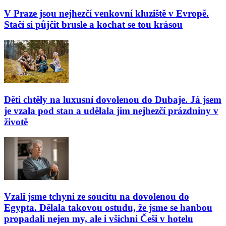
V Praze jsou nejhezčí venkovní kluziště v Evropě.
Stačí si půjčit brusle a kochat se tou krásou
Děti chtěly na luxusní dovolenou do Dubaje. Já jsem
je vzala pod stan a udělala jim nejhezčí prázdniny v
životě
Vzali jsme tchyni ze soucitu na dovolenou do
Egypta. Dělala takovou ostudu, že jsme se hanbou
propadali nejen my, ale i všichni Češi v hotelu