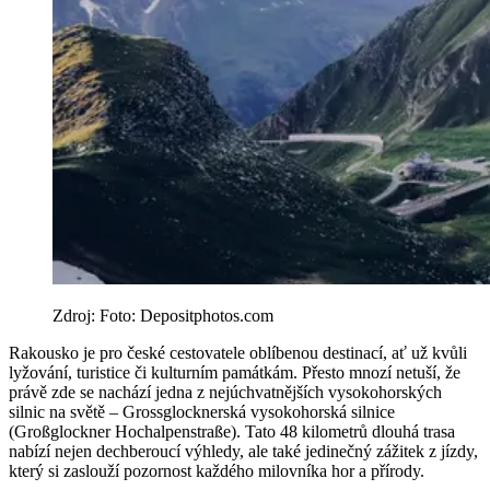
Zdroj: Foto: Depositphotos.com
Rakousko je pro české cestovatele oblíbenou destinací, ať už kvůli
lyžování, turistice či kulturním památkám. Přesto mnozí netuší, že
právě zde se nachází jedna z nejúchvatnějších vysokohorských
silnic na světě – Grossglocknerská vysokohorská silnice
(Großglockner Hochalpenstraße). Tato 48 kilometrů dlouhá trasa
nabízí nejen dechberoucí výhledy, ale také jedinečný zážitek z jízdy,
který si zaslouží pozornost každého milovníka hor a přírody.​