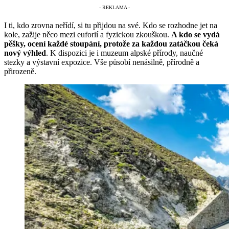
I ti, kdo zrovna neřídí, si tu přijdou na své. Kdo se rozhodne jet na
kole, zažije něco mezi euforií a fyzickou zkouškou.
A kdo se vydá
pěšky, ocení každé stoupání, protože za každou zatáčkou čeká
nový výhled
. K dispozici je i muzeum alpské přírody, naučné
stezky a výstavní expozice. Vše působí nenásilně, přírodně a
přirozeně.