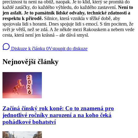
preciznost tu není na obtíž, naopak. Je to klid, který se promítá do
každé zatáčky, do každého výhledu, do každého zastavení.
Není to
jen asfalt. Je to památník lidské odvahy, technické zdatnosti a
respektu k přírodě.
Silnice, která vznikla v těžké době, aby
spojovala lidi s horami. Dnes spojuje lidi s emocí. S tím pocitem, že
svět je větší, než se zdá. A že někde mezi Rakouskem a nebem vede
cesta, která není jen krásná – ale dává smysl.
Diskuze k článku
0
Vstoupit do diskuze
Nejnovější články
Začíná čínský rok koně: Co to znamená pro
jednotlivé ročníky narození a na koho čeká
pohádkové bohatství