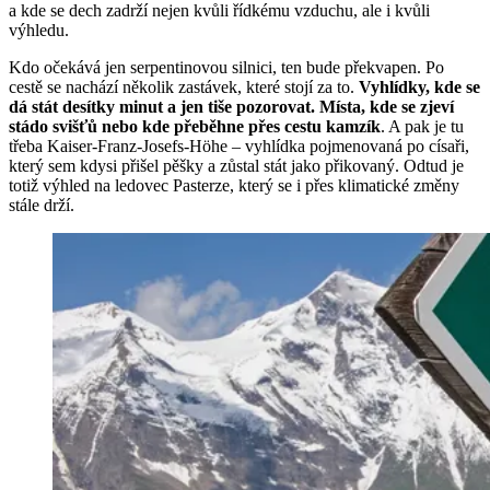
a kde se dech zadrží nejen kvůli řídkému vzduchu, ale i kvůli
výhledu.
Kdo očekává jen serpentinovou silnici, ten bude překvapen. Po
cestě se nachází několik zastávek, které stojí za to.
Vyhlídky, kde se
dá stát desítky minut a jen tiše pozorovat. Místa, kde se zjeví
stádo svišťů nebo kde přeběhne přes cestu kamzík
. A pak je tu
třeba Kaiser-Franz-Josefs-Höhe – vyhlídka pojmenovaná po císaři,
který sem kdysi přišel pěšky a zůstal stát jako přikovaný. Odtud je
totiž výhled na ledovec Pasterze, který se i přes klimatické změny
stále drží.