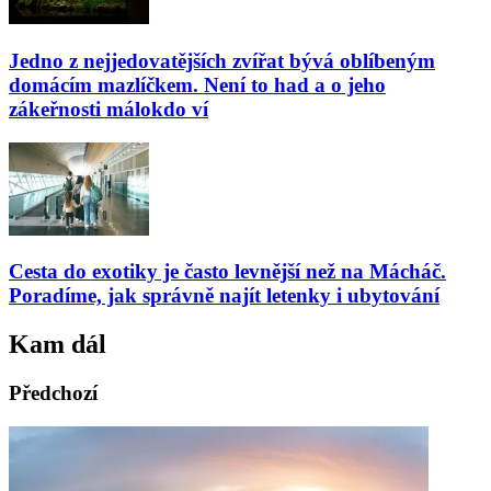
Jedno z nejjedovatějších zvířat bývá oblíbeným
domácím mazlíčkem. Není to had a o jeho
zákeřnosti málokdo ví
Cesta do exotiky je často levnější než na Mácháč.
Poradíme, jak správně najít letenky i ubytování
Kam dál
Předchozí