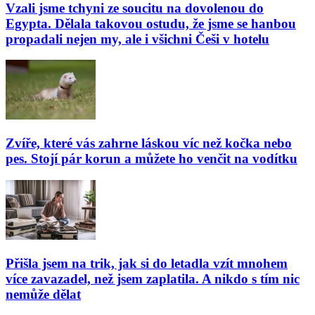
Vzali jsme tchyni ze soucitu na dovolenou do
Egypta. Dělala takovou ostudu, že jsme se hanbou
propadali nejen my, ale i všichni Češi v hotelu
Zvíře, které vás zahrne láskou víc než kočka nebo
pes. Stojí pár korun a můžete ho venčit na vodítku
Přišla jsem na trik, jak si do letadla vzít mnohem
více zavazadel, než jsem zaplatila. A nikdo s tím nic
nemůže dělat