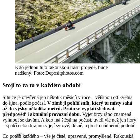
Kdo jednou tuto rakouskou trasu projede, bude
nadšený. Foto: Depositphotos.com
Stojí to za to v každém období
Silnice je otevřená jen několik měsíců v roce – většinou od května
do října, podle počasí.
V zimě ji pohltí sníh, který tu místy sahá
až do výšky několika metrů. Proto se vyplatí sledovat
předpověď i aktuální provozní dobu
. Vyjet brzy ráno znamená
vyhnout se davům. A kdo má štěstí na počasí, uvidí víc než jen hory
– spatří celou krajinu v její syrové, drsné, a přesto nádherné podobě.
Co potěší každého – vše je čisté, upravené, promyšlené. Rakouská