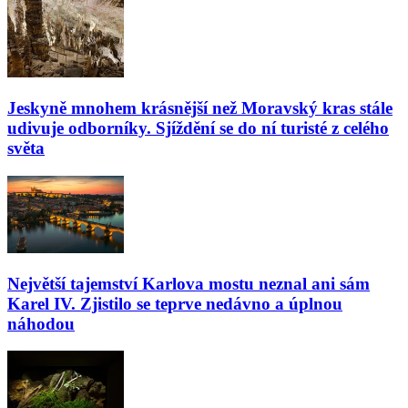
Jeskyně mnohem krásnější než Moravský kras stále
udivuje odborníky. Sjíždění se do ní turisté z celého
světa
Největší tajemství Karlova mostu neznal ani sám
Karel IV. Zjistilo se teprve nedávno a úplnou
náhodou