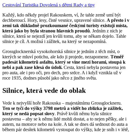
Cestování
Turistika
Dovolená s dětmi
Rady a tipy
Každý, kdo někdy projel Rakouskem, ví, že tahle země umí být
dechberoucí. Hory, lesy, čisté vesnice, upravené silnice.
A přesto i v
zemi tak důkladně prozkoumané českými turisty existují místa,
která jako by byla stranou hlavních proudů
. Jedním z nich je
silnice, která se nejezdí jen kvůli tomu, aby se někam dojelo. Tahle
silnice je cíl. A možná i zážitek, na který se nezapomíná.
Grossglocknerská vysokohorská silnice je jedním z těch míst, o
kterých se mluví potichu, ale kdo ji projede, nezapomene.
Téměř
padesát kilometrů asfaltu, který se vine mezi horami, stoupá k
nebi a pak zase klesá do údolí.
Cesta, která nebyla postavena jen
pro auta, ale i pro oči, pro dech, pro srdce. A i když vznikla už v
roce 1935, dodnes působí jako něco z jiného světa.
Silnice, která vede do oblak
Vede k nejvyšší hoře Rakouska – majestátnímu Grossglockneru.
Ten se tyčí do výšky 3798 metrů a vidět ho zblízka je zážitek,
který se nedá popsat slovy
. Právě kvůli němu byla silnice
postavena – aby se k němu lidé mohli dostat, a to nejen pěšky, ale i
autem, na motorce nebo na kole. A tak se dnes dá sednout do auta a
během pár desítek kilometrů vystoupat do výšky, kde je sníh i v létě,