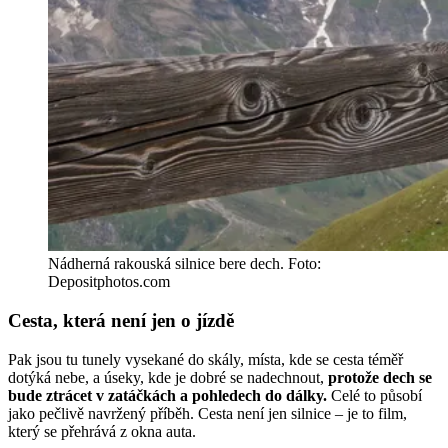
Nádherná rakouská silnice bere dech. Foto:
Depositphotos.com
Cesta, která není jen o jízdě
Pak jsou tu tunely vysekané do skály, místa, kde se cesta téměř
dotýká nebe, a úseky, kde je dobré se nadechnout,
protože dech se
bude ztrácet v zatáčkách a pohledech do dálky.
Celé to působí
jako pečlivě navržený příběh. Cesta není jen silnice – je to film,
který se přehrává z okna auta.