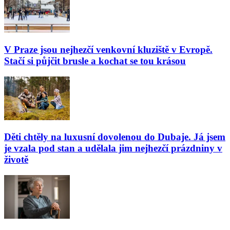
V Praze jsou nejhezčí venkovní kluziště v Evropě.
Stačí si půjčit brusle a kochat se tou krásou
Děti chtěly na luxusní dovolenou do Dubaje. Já jsem
je vzala pod stan a udělala jim nejhezčí prázdniny v
životě