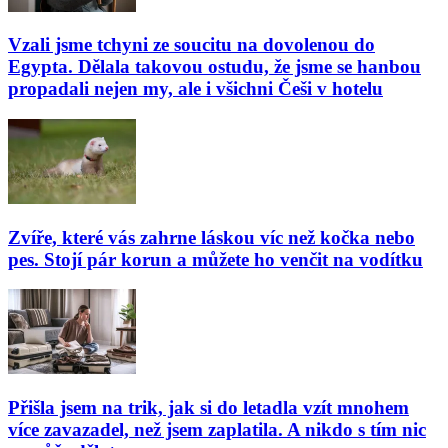
Vzali jsme tchyni ze soucitu na dovolenou do
Egypta. Dělala takovou ostudu, že jsme se hanbou
propadali nejen my, ale i všichni Češi v hotelu
Zvíře, které vás zahrne láskou víc než kočka nebo
pes. Stojí pár korun a můžete ho venčit na vodítku
Přišla jsem na trik, jak si do letadla vzít mnohem
více zavazadel, než jsem zaplatila. A nikdo s tím nic