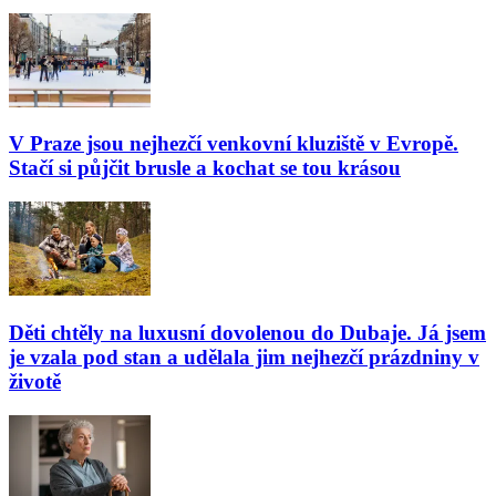
V Praze jsou nejhezčí venkovní kluziště v Evropě.
Stačí si půjčit brusle a kochat se tou krásou
Děti chtěly na luxusní dovolenou do Dubaje. Já jsem
je vzala pod stan a udělala jim nejhezčí prázdniny v
životě