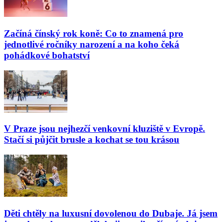
Začíná čínský rok koně: Co to znamená pro
jednotlivé ročníky narození a na koho čeká
pohádkové bohatství
V Praze jsou nejhezčí venkovní kluziště v Evropě.
Stačí si půjčit brusle a kochat se tou krásou
Děti chtěly na luxusní dovolenou do Dubaje. Já jsem