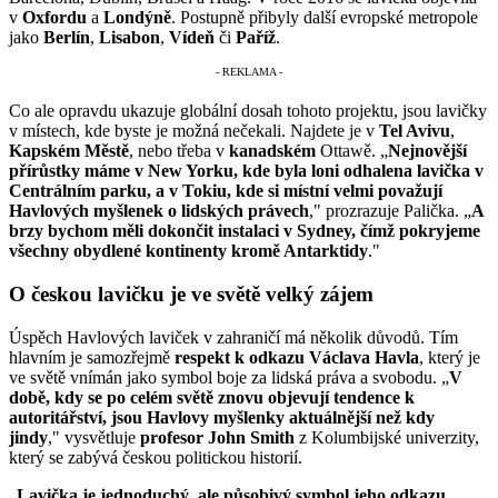
v
Oxfordu
a
Londýně
. Postupně přibyly další evropské metropole
jako
Berlín
,
Lisabon
,
Vídeň
či
Paříž
.
Co ale opravdu ukazuje globální dosah tohoto projektu, jsou lavičky
v místech, kde byste je možná nečekali. Najdete je v
Tel Avivu
,
Kapském Městě
, nebo třeba v
kanadském
Ottawě. „
Nejnovější
přírůstky máme v New Yorku, kde byla loni odhalena lavička v
Centrálním parku, a v Tokiu, kde si místní velmi považují
Havlových myšlenek o lidských právech
," prozrazuje Palička. „
A
brzy bychom měli dokončit instalaci v Sydney, čímž pokryjeme
všechny obydlené kontinenty kromě Antarktidy
."
O českou lavičku je ve světě velký zájem
Úspěch Havlových laviček v zahraničí má několik důvodů. Tím
hlavním je samozřejmě
respekt k odkazu Václava Havla
, který je
ve světě vnímán jako symbol boje za lidská práva a svobodu. „
V
době, kdy se po celém světě znovu objevují tendence k
autoritářství, jsou Havlovy myšlenky aktuálnější než kdy
jindy
," vysvětluje
profesor John Smith
z Kolumbijské univerzity,
který se zabývá českou politickou historií.
„
Lavička je jednoduchý, ale působivý symbol jeho odkazu.