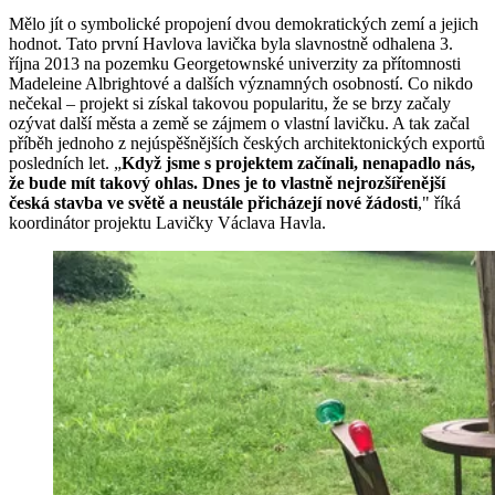
Mělo jít o symbolické propojení dvou demokratických zemí a jejich
hodnot. Tato první Havlova lavička byla slavnostně odhalena 3.
října 2013 na pozemku Georgetownské univerzity za přítomnosti
Madeleine Albrightové a dalších významných osobností. Co nikdo
nečekal – projekt si získal takovou popularitu, že se brzy začaly
ozývat další města a země se zájmem o vlastní lavičku. A tak začal
příběh jednoho z nejúspěšnějších českých architektonických exportů
posledních let. „
Když jsme s projektem začínali, nenapadlo nás,
že bude mít takový ohlas. Dnes je to vlastně nejrozšířenější
česká stavba ve světě a neustále přicházejí nové žádosti
," říká
koordinátor projektu Lavičky Václava Havla.