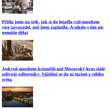
Přišla jsem na trik, jak si do letadla vzít mnohem
více zavazadel, než jsem zaplatila. A nikdo s tím nic
nemůže dělat
Jeskyně mnohem krásnější než Moravský kras stále
udivuje odborníky. Sjíždění se do ní turisté z celého
světa