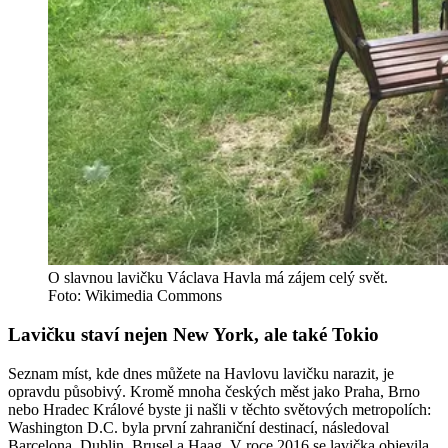
O slavnou lavičku Václava Havla má zájem celý svět.
Foto: Wikimedia Commons
Lavičku staví nejen New York, ale také Tokio
Seznam míst, kde dnes můžete na Havlovu lavičku narazit, je
opravdu působivý. Kromě mnoha českých měst jako Praha, Brno
nebo Hradec Králové byste ji našli v těchto světových metropolích:
Washington D.C. byla první zahraniční destinací, následoval
Barcelona, Dublin, Brusel a Haag. V roce 2016 se lavička objevila