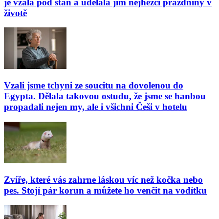
je vzala pod stan a udělala jim nejhezčí prázdniny v
životě
Vzali jsme tchyni ze soucitu na dovolenou do
Egypta. Dělala takovou ostudu, že jsme se hanbou
propadali nejen my, ale i všichni Češi v hotelu
Zvíře, které vás zahrne láskou víc než kočka nebo
pes. Stojí pár korun a můžete ho venčit na vodítku