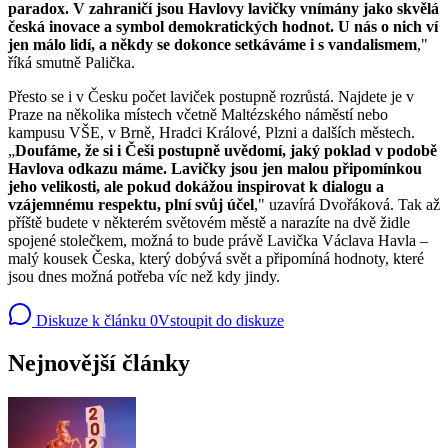
paradox. V zahraničí jsou Havlovy lavičky vnímány jako skvělá
česká inovace a symbol demokratických hodnot. U nás o nich ví
jen málo lidí, a někdy se dokonce setkáváme i s vandalismem
,"
říká smutně Palička.
Přesto se i v Česku počet laviček postupně rozrůstá. Najdete je v
Praze na několika místech včetně Maltézského náměstí nebo
kampusu VŠE, v Brně, Hradci Králové, Plzni a dalších městech.
„
Doufáme, že si i Češi postupně uvědomí, jaký poklad v podobě
Havlova odkazu máme. Lavičky jsou jen malou připomínkou
jeho velikosti, ale pokud dokážou inspirovat k dialogu a
vzájemnému respektu, plní svůj účel
," uzavírá Dvořáková. Tak až
příště budete v některém světovém městě a narazíte na dvě židle
spojené stolečkem, možná to bude právě Lavička Václava Havla –
malý kousek Česka, který dobývá svět a připomíná hodnoty, které
jsou dnes možná potřeba víc než kdy jindy.
Diskuze k článku
0
Vstoupit do diskuze
Nejnovější články