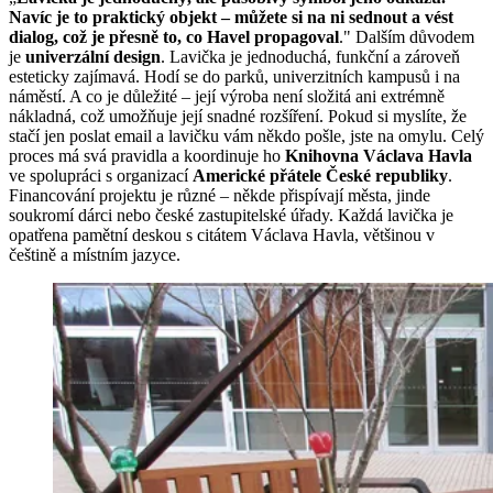
Navíc je to praktický objekt – můžete si na ni sednout a vést
dialog, což je přesně to, co Havel propagoval
." Dalším důvodem
je
univerzální design
. Lavička je jednoduchá, funkční a zároveň
esteticky zajímavá. Hodí se do parků, univerzitních kampusů i na
náměstí. A co je důležité – její výroba není složitá ani extrémně
nákladná, což umožňuje její snadné rozšíření. Pokud si myslíte, že
stačí jen poslat email a lavičku vám někdo pošle, jste na omylu. Celý
proces má svá pravidla a koordinuje ho
Knihovna Václava Havla
ve spolupráci s organizací
Americké přátele České republiky
.
Financování projektu je různé – někde přispívají města, jinde
soukromí dárci nebo české zastupitelské úřady. Každá lavička je
opatřena pamětní deskou s citátem Václava Havla, většinou v
češtině a místním jazyce.