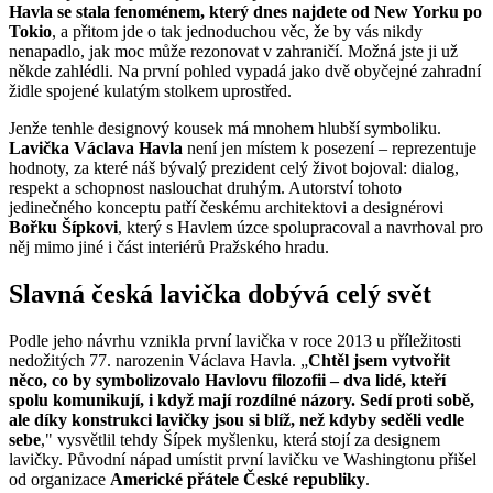
Havla se stala fenoménem, který dnes najdete od New Yorku po
Tokio
, a přitom jde o tak jednoduchou věc, že by vás nikdy
nenapadlo, jak moc může rezonovat v zahraničí. Možná jste ji už
někde zahlédli. Na první pohled vypadá jako dvě obyčejné zahradní
židle spojené kulatým stolkem uprostřed.
Jenže tenhle designový kousek má mnohem hlubší symboliku.
Lavička Václava Havla
není jen místem k posezení – reprezentuje
hodnoty, za které náš bývalý prezident celý život bojoval: dialog,
respekt a schopnost naslouchat druhým. Autorství tohoto
jedinečného konceptu patří českému architektovi a designérovi
Bořku Šípkovi
, který s Havlem úzce spolupracoval a navrhoval pro
něj mimo jiné i část interiérů Pražského hradu.
Slavná česká lavička dobývá celý svět
Podle jeho návrhu vznikla první lavička v roce 2013 u příležitosti
nedožitých 77. narozenin Václava Havla. „
Chtěl jsem vytvořit
něco, co by symbolizovalo Havlovu filozofii – dva lidé, kteří
spolu komunikují, i když mají rozdílné názory. Sedí proti sobě,
ale díky konstrukci lavičky jsou si blíž, než kdyby seděli vedle
sebe
," vysvětlil tehdy Šípek myšlenku, která stojí za designem
lavičky. Původní nápad umístit první lavičku ve Washingtonu přišel
od organizace
Americké přátele České republiky
.