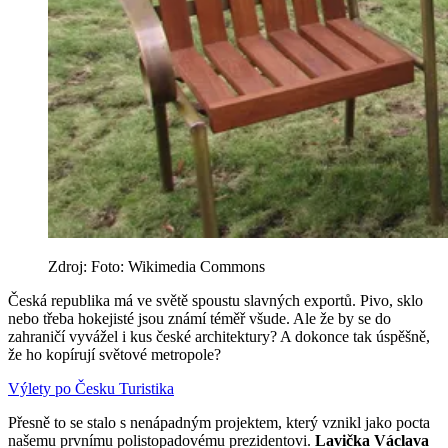
Zdroj: Foto: Wikimedia Commons
Česká republika má ve světě spoustu slavných exportů. Pivo, sklo
nebo třeba hokejisté jsou známí téměř všude. Ale že by se do
zahraničí vyvážel i kus české architektury? A dokonce tak úspěšně,
že ho kopírují světové metropole?
Výlety po Česku
Turistika
Přesně to se stalo s nenápadným projektem, který vznikl jako pocta
našemu prvnímu polistopadovému prezidentovi.
Lavička Václava