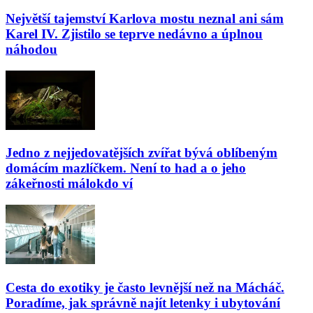
Největší tajemství Karlova mostu neznal ani sám
Karel IV. Zjistilo se teprve nedávno a úplnou
náhodou
Jedno z nejjedovatějších zvířat bývá oblíbeným
domácím mazlíčkem. Není to had a o jeho
zákeřnosti málokdo ví
Cesta do exotiky je často levnější než na Mácháč.
Poradíme, jak správně najít letenky i ubytování