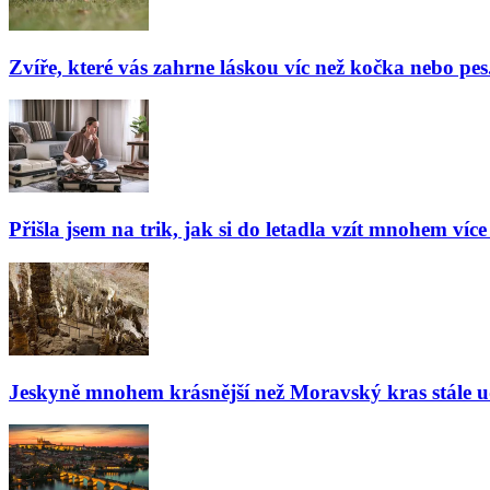
Zvíře, které vás zahrne láskou víc než kočka nebo pes
Přišla jsem na trik, jak si do letadla vzít mnohem více
Jeskyně mnohem krásnější než Moravský kras stále udiv