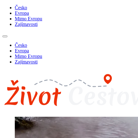
Česko
Evropa
Mimo Evropu
Zajímavosti
Česko
Evropa
Mimo Evropu
Zajímavosti