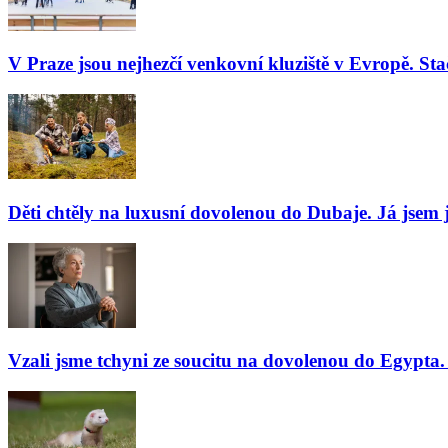
V Praze jsou nejhezčí venkovní kluziště v Evropě. Stač
Děti chtěly na luxusní dovolenou do Dubaje. Já jsem j
Vzali jsme tchyni ze soucitu na dovolenou do Egypta. 