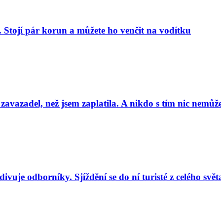
. Stojí pár korun a můžete ho venčit na vodítku
 zavazadel, než jsem zaplatila. A nikdo s tím nic nemůže
uje odborníky. Sjíždění se do ní turisté z celého svět