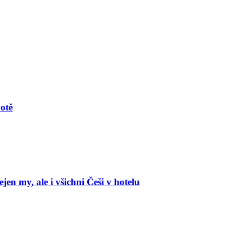
votě
en my, ale i všichni Češi v hotelu