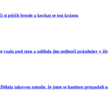
í si půjčit brusle a kochat se tou krásou
e vzala pod stan a udělala jim nejhezčí prázdniny v ži
Dělala takovou ostudu, že jsme se hanbou propadali nej