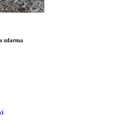
la zdarma
ví