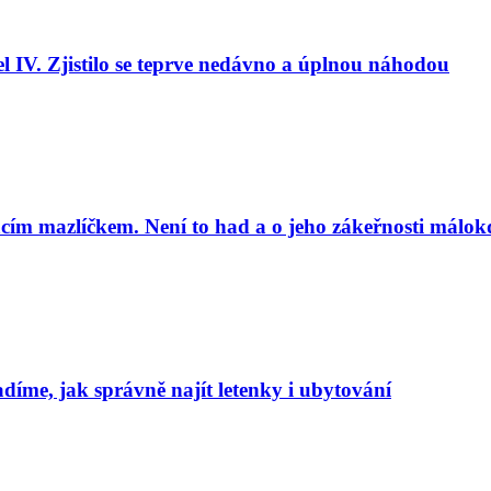
l IV. Zjistilo se teprve nedávno a úplnou náhodou
cím mazlíčkem. Není to had a o jeho zákeřnosti málok
adíme, jak správně najít letenky i ubytování