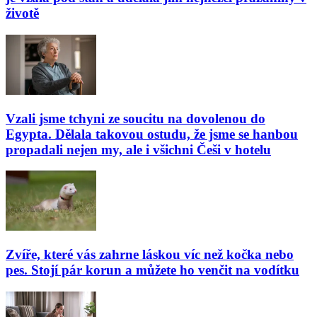
životě
Vzali jsme tchyni ze soucitu na dovolenou do
Egypta. Dělala takovou ostudu, že jsme se hanbou
propadali nejen my, ale i všichni Češi v hotelu
Zvíře, které vás zahrne láskou víc než kočka nebo
pes. Stojí pár korun a můžete ho venčit na vodítku