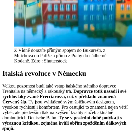
Z Vídně dorazíte přímým spojem do Bukurešti, z
Mnichova do Paříže a přímo z Prahy do nádherné
Kodaně. Zdroj: Shutterstock
Italská revoluce v Německu
Velkou pozornost budí také vstup italského státního dopravce
Trenitalia na německý a rakouský trh.
Dopravce totiž nasadí i své
rychlovlaky zvané Frecciarossa, což v překladu znamená
Červený šíp.
Ty jsou vyhlášené svým špičkovým designem,
vysokou rychlostí i komfortem. Pro cestující to znamená nejen větší
výběr, ale především tlak na zvýšení kvality služeb aktuálně
dominujících Deutsche Bahn.
Ty se v poslední době potýkají s
výraznou kritikou, zejména kvůli obřím zpožděním dálkových
spojů.