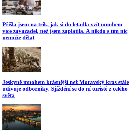
Přišla jsem na trik, jak si do letadla vzít mnohem
více zavazadel, než jsem zaplatila. A nikdo s tím nic
nemůže dělat
Jeskyně mnohem krásnější než Moravský kras stále
udivuje odborníky. Sjíždění se do ní turisté z celého
světa