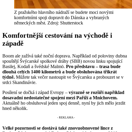
Z pražského hlavního nádraží se budete moci novými
komfortními spoji dopravit do Dánska a vybraných
německých měst. Zdroj: Shutterstock
Komfortnější cestování na východě i
západě
Boom ale zažívá také noční doprava. Například od poloviny dubna
spouštějí Švýcarské spolkové dráhy (SBB) novou linku spojující
Basilej, Kodaň a švédské Malmö.
Pro představu – trasa bude
dlouhá celých 1400 kilometrů a bude obsluhována třikrát
týdně.
Můžete tak večer nastoupit ve Švýcarsku a probouzet se v
srdci Skandinávie.
Posílení se dočká i západ Evropy –
výrazně se rozšíří například
dosavadní nedostatečné spojení mezi Paříží a Mnichovem.
Aktuálně ho obsluhoval jeden spoj denně, nyní by jich mělo jezdit
hned několik.
Velké pozornosti se dostává také znovuobnovené lince z