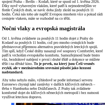
spojení Praha – Berlín – Kodaň, které se spustí od 1. května 2026.
Díky nově vybaveným vlakům, které patří k nejmodernějším ve
flotile Českých drah, se navíc doba jízdy zkrátí na pouhých 11
hodin. Čeká nás toho ale napříč Evropou mnohem více a pokud rádi
cestujete vlakem, máte se rozhodně na co těšit.
Noční vlaky a evropská magistrála
Od 1. května zvládnete za pouhých 11 hodin dojet z Prahy do
Kodaně za pouhých 11 hodin, což pro mnoho cestujících bude
představovat příjemnou alternativu pravidelných leteckých spojů.
Tím spíš, když České dráhy nasazují své soupravy ComfortJet, které
patří k vrcholům evropského komfortu. Samozřejmostí bude bistro
vůz, bezdrátové nabíjení v první i druhé třídě a dokonce se můžete
těšit i na dětské kino.
To je prvek, na který jsou Češi vesměs
zvyklí, ale v mezinárodním srovnání působí jako luxusní
nadstandard.
Aby toho nebylo málo, výhledově se podle informací serveru
Euronews chystají také zastávky v dalších klíčových městech –
třeba v Hamburku nebo Drážďanech. Z Prahy tak zvládnete
komfortně dojet do klíčových německých metropolí i bez nutnosti
využívat leteckou dopravu.