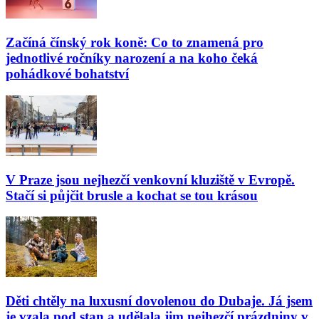
Začíná čínský rok koně: Co to znamená pro
jednotlivé ročníky narození a na koho čeká
pohádkové bohatství
V Praze jsou nejhezčí venkovní kluziště v Evropě.
Stačí si půjčit brusle a kochat se tou krásou
Děti chtěly na luxusní dovolenou do Dubaje. Já jsem
je vzala pod stan a udělala jim nejhezčí prázdniny v