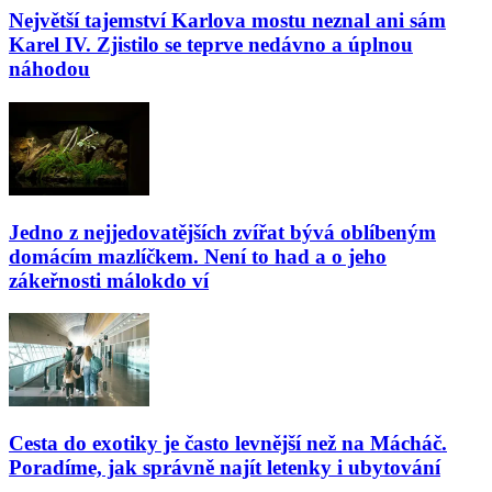
Největší tajemství Karlova mostu neznal ani sám
Karel IV. Zjistilo se teprve nedávno a úplnou
náhodou
Jedno z nejjedovatějších zvířat bývá oblíbeným
domácím mazlíčkem. Není to had a o jeho
zákeřnosti málokdo ví
Cesta do exotiky je často levnější než na Mácháč.
Poradíme, jak správně najít letenky i ubytování