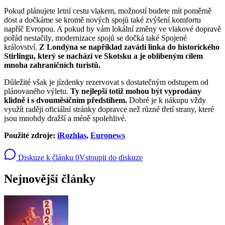
Pokud plánujete letní cestu vlakem, možností budete mít poměrně
dost a dočkáme se kromě nových spojů také zvýšení komfortu
napříč Evropou. A pokud by vám lokální změny ve vlakové dopravě
pořád nestačily, modernizace spojů se dočká také Spojené
království.
Z Londýna se například zavádí linka do historického
Stirlingu, který se nachází ve Skotsku a je oblíbeným cílem
mnoha zahraničních turistů.
Důležité však je jízdenky rezervovat s dostatečným odstupem od
plánovaného výletu.
Ty nejlepší totiž mohou být vyprodány
klidně i s dvouměsíčním předstihem.
Dobré je k nákupu vždy
využít raději oficiální stránky dopravce než různé třetí strany, které
jsou mnohdy dražší a méně spolehlivé.
Použité zdroje:
iRozhlas
,
Euronews
Diskuze k článku
0
Vstoupit do diskuze
Nejnovější články