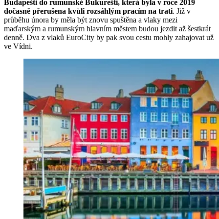
Budapešti do rumunské Bukurešti, která byla v roce 2019
dočasně přerušena kvůli rozsáhlým pracím na trati
. Již v
průběhu února by měla být znovu spuštěna a vlaky mezi
maďarským a rumunským hlavním městem budou jezdit až šestkrát
denně. Dva z vlaků EuroCity by pak svou cestu mohly zahajovat už
ve Vídni.