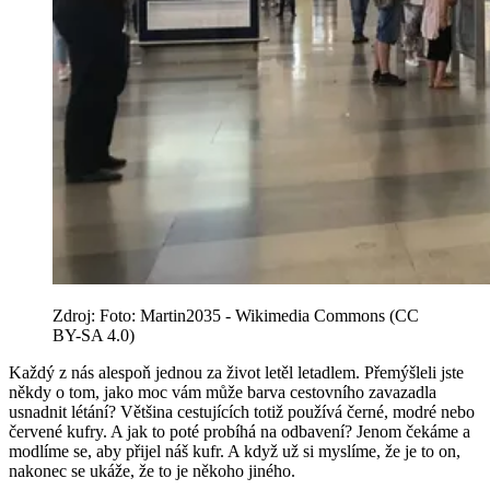
Zdroj: Foto: Martin2035 - Wikimedia Commons (CC
BY-SA 4.0)
Každý z nás alespoň jednou za život letěl letadlem. Přemýšleli jste
někdy o tom, jako moc vám může barva cestovního zavazadla
usnadnit létání? Většina cestujících totiž používá černé, modré nebo
červené kufry. A jak to poté probíhá na odbavení? Jenom čekáme a
modlíme se, aby přijel náš kufr. A když už si myslíme, že je to on,
nakonec se ukáže, že to je někoho jiného.