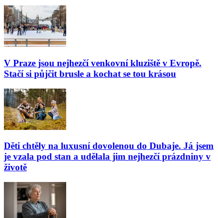
V Praze jsou nejhezčí venkovní kluziště v Evropě.
Stačí si půjčit brusle a kochat se tou krásou
Děti chtěly na luxusní dovolenou do Dubaje. Já jsem
je vzala pod stan a udělala jim nejhezčí prázdniny v
životě