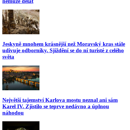
nemůže dělat
Jeskyně mnohem krásnější než Moravský kras stále
udivuje odborníky. Sjíždění se do ní turisté z celého
světa
Největší tajemství Karlova mostu neznal ani sám
Karel IV. Zjistilo se teprve nedávno a úplnou
náhodou