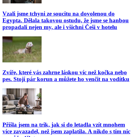
Vzali jsme tchyni ze soucitu na dovolenou do
Egypta. Dělala takovou ostudu, že jsme se hanbou
propadali nejen my, ale i všichni Češi v hotelu
Zvíře, které vás zahrne láskou víc než kočka nebo
pes. Stojí pár korun a můžete ho venčit na vodítku
Přišla jsem na trik, jak si do letadla vzít mnohem
více zavazadel, než jsem zaplatila. A nikdo s tím nic