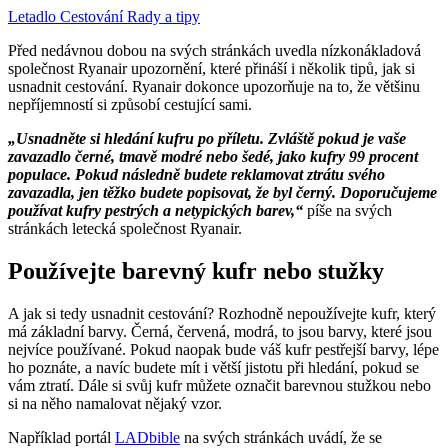
Letadlo
Cestování
Rady a tipy
Před nedávnou dobou na svých stránkách uvedla nízkonákladová
společnost Ryanair upozornění, které přináší i několik tipů, jak si
usnadnit cestování. Ryanair dokonce upozorňuje na to, že většinu
nepříjemností si způsobí cestující sami.
„Usnadněte si hledání kufru po příletu. Zvláště pokud je vaše
zavazadlo černé, tmavě modré nebo šedé, jako kufry 99 procent
populace. Pokud následně budete reklamovat ztrátu svého
zavazadla, jen těžko budete popisovat, že byl černý. Doporučujeme
používat kufry pestrých a netypických barev,“
píše na svých
stránkách letecká společnost Ryanair.
Používejte barevný kufr nebo stužky
A jak si tedy usnadnit cestování? Rozhodně nepoužívejte kufr, který
má základní barvy. Černá, červená, modrá, to jsou barvy, které jsou
nejvíce používané. Pokud naopak bude váš kufr pestřejší barvy, lépe
ho poznáte, a navíc budete mít i větší jistotu při hledání, pokud se
vám ztratí. Dále si svůj kufr můžete označit barevnou stužkou nebo
si na něho namalovat nějaký vzor.
Například portál
LADbible
na svých stránkách uvádí, že se