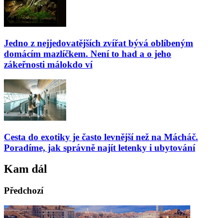
Jedno z nejjedovatějších zvířat bývá oblíbeným
domácím mazlíčkem. Není to had a o jeho
zákeřnosti málokdo ví
Cesta do exotiky je často levnější než na Mácháč.
Poradíme, jak správně najít letenky i ubytování
Kam dál
Předchozí