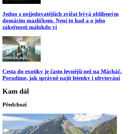
Jedno z nejjedovatějších zvířat bývá oblíbeným
domácím mazlíčkem. Není to had a o jeho
zákeřnosti málokdo ví
Cesta do exotiky je často levnější než na Mácháč.
Poradíme, jak správně najít letenky i ubytování
Kam dál
Předchozí