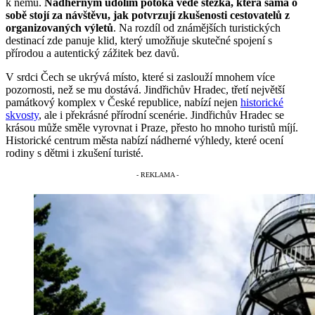
k němu.
Nádherným údolím potoka vede stezka, která sama o
sobě stojí za návštěvu, jak potvrzují zkušenosti cestovatelů z
organizovaných výletů
. Na rozdíl od známějších turistických
destinací zde panuje klid, který umožňuje skutečné spojení s
přírodou a autentický zážitek bez davů.
V srdci Čech se ukrývá místo, které si zaslouží mnohem více
pozornosti, než se mu dostává. Jindřichův Hradec, třetí největší
památkový komplex v České republice, nabízí nejen
historické
skvosty
, ale i překrásné přírodní scenérie. Jindřichův Hradec se
krásou může směle vyrovnat i Praze, přesto ho mnoho turistů míjí.
Historické centrum města nabízí nádherné výhledy, které ocení
rodiny s dětmi i zkušení turisté.