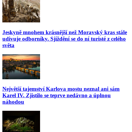
Jeskyně mnohem krásnější než Moravský kras stále
udivuje odborníky. Sjíždění se do ní turisté z celého
světa
Největší tajemství Karlova mostu neznal ani sám
Karel IV. Zjistilo se teprve nedávno a úplnou
náhodou