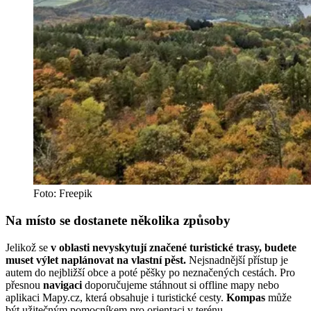
Foto: Freepik
Na místo se dostanete několika způsoby
Jelikož se
v oblasti nevyskytují značené turistické trasy, budete
muset výlet naplánovat na vlastní pěst.
Nejsnadnější přístup je
autem do nejbližší obce a poté pěšky po neznačených cestách. Pro
přesnou
navigaci
doporučujeme stáhnout si offline mapy nebo
aplikaci Mapy.cz, která obsahuje i turistické cesty.
Kompas
může
být užitečným pomocníkem pro orientaci v terénu.