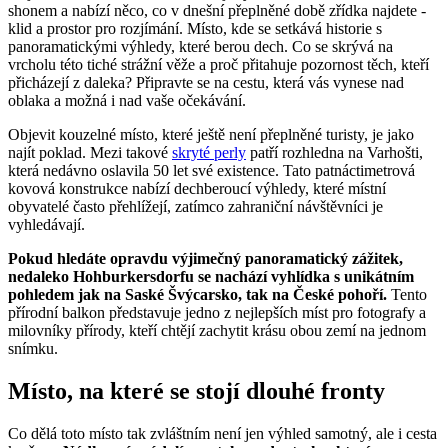
shonem a nabízí něco, co v dnešní přeplněné době zřídka najdete -
klid a prostor pro rozjímání. Místo, kde se setkává historie s
panoramatickými výhledy, které berou dech. Co se skrývá na
vrcholu této tiché strážní věže a proč přitahuje pozornost těch, kteří
přicházejí z daleka? Připravte se na cestu, která vás vynese nad
oblaka a možná i nad vaše očekávání.
Objevit kouzelné místo, které ještě není přeplněné turisty, je jako
najít poklad. Mezi takové
skryté perly
patří rozhledna na Varhošti,
která nedávno oslavila 50 let své existence. Tato patnáctimetrová
kovová konstrukce nabízí dechberoucí výhledy, které místní
obyvatelé často přehlížejí, zatímco zahraniční návštěvníci je
vyhledávají.
Pokud hledáte opravdu výjimečný panoramatický zážitek,
nedaleko Hohburkersdorfu se nachází vyhlídka s unikátním
pohledem jak na Saské Švýcarsko, tak na České pohoří.
Tento
přírodní balkon představuje jedno z nejlepších míst pro fotografy a
milovníky přírody, kteří chtějí zachytit krásu obou zemí na jednom
snímku.
Místo, na které se stojí dlouhé fronty
Co dělá toto místo tak zvláštním není jen výhled samotný, ale i cesta