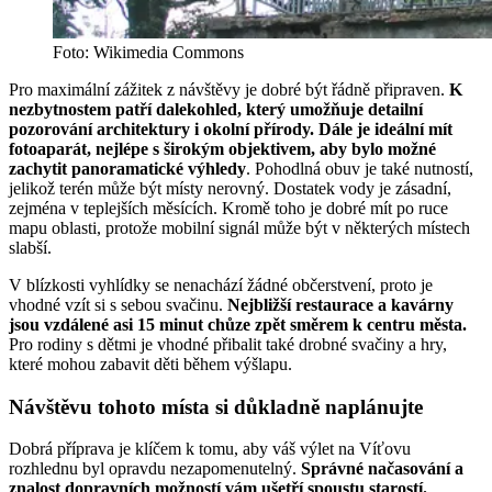
Foto: Wikimedia Commons
Pro maximální zážitek z návštěvy je dobré být řádně připraven.
K
nezbytnostem patří dalekohled, který umožňuje detailní
pozorování architektury i okolní přírody. Dále je ideální mít
fotoaparát, nejlépe s širokým objektivem, aby bylo možné
zachytit panoramatické výhledy
. Pohodlná obuv je také nutností,
jelikož terén může být místy nerovný. Dostatek vody je zásadní,
zejména v teplejších měsících. Kromě toho je dobré mít po ruce
mapu oblasti, protože mobilní signál může být v některých místech
slabší.
V blízkosti vyhlídky se nenachází žádné občerstvení, proto je
vhodné vzít si s sebou svačinu.
Nejbližší restaurace a kavárny
jsou vzdálené asi 15 minut chůze zpět směrem k centru města.
Pro rodiny s dětmi je vhodné přibalit také drobné svačiny a hry,
které mohou zabavit děti během výšlapu.
Návštěvu tohoto místa si důkladně naplánujte
Dobrá příprava je klíčem k tomu, aby váš výlet na Víťovu
rozhlednu byl opravdu nezapomenutelný.
Správné načasování a
znalost dopravních možností vám ušetří spoustu starostí.