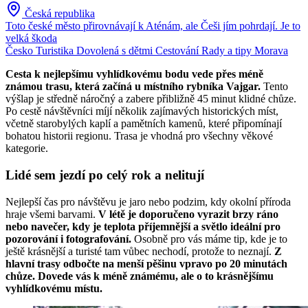
Česká republika
Toto české město přirovnávají k Aténám, ale Češi jím pohrdají. Je to
velká škoda
Česko
Turistika
Dovolená s dětmi
Cestování
Rady a tipy
Morava
Cesta k nejlepšímu vyhlídkovému bodu vede přes méně
známou trasu, která začíná u místního rybníka Vajgar.
Tento
výšlap je středně náročný a zabere přibližně 45 minut klidné chůze.
Po cestě návštěvníci míjí několik zajímavých historických míst,
včetně starobylých kaplí a pamětních kamenů, které připomínají
bohatou historii regionu. Trasa je vhodná pro všechny věkové
kategorie.
Lidé sem jezdí po celý rok a nelitují
Nejlepší čas pro návštěvu je jaro nebo podzim, kdy okolní příroda
hraje všemi barvami.
V létě je doporučeno vyrazit brzy ráno
nebo navečer, kdy je teplota příjemnější a světlo ideální pro
pozorování i fotografování.
Osobně pro vás máme tip, kde je to
ještě krásnější a turisté tam vůbec nechodí, protože to neznají.
Z
hlavní trasy odbočte na menší pěšinu vpravo po 20 minutách
chůze. Dovede vás k méně známému, ale o to krásnějšímu
vyhlídkovému místu.