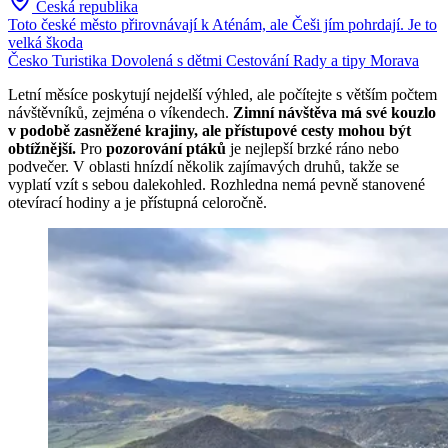
Česká republika
Toto české město přirovnávají k Aténám, ale Češi jím pohrdají. Je to
velká škoda
Česko
Turistika
Dovolená s dětmi
Cestování
Rady a tipy
Morava
Letní měsíce poskytují nejdelší výhled, ale počítejte s větším počtem
návštěvníků, zejména o víkendech.
Zimní návštěva má své kouzlo
v podobě zasněžené krajiny, ale přístupové cesty mohou být
obtížnější.
Pro
pozorování ptáků
je nejlepší brzké ráno nebo
podvečer. V oblasti hnízdí několik zajímavých druhů, takže se
vyplatí vzít s sebou dalekohled. Rozhledna nemá pevně stanovené
otevírací hodiny a je přístupná celoročně.