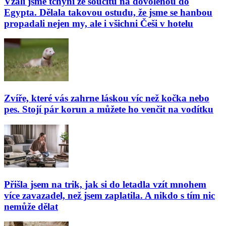
Vzali jsme tchyni ze soucitu na dovolenou do
Egypta. Dělala takovou ostudu, že jsme se hanbou
propadali nejen my, ale i všichni Češi v hotelu
Zvíře, které vás zahrne láskou víc než kočka nebo
pes. Stojí pár korun a můžete ho venčit na vodítku
Přišla jsem na trik, jak si do letadla vzít mnohem
více zavazadel, než jsem zaplatila. A nikdo s tím nic
nemůže dělat