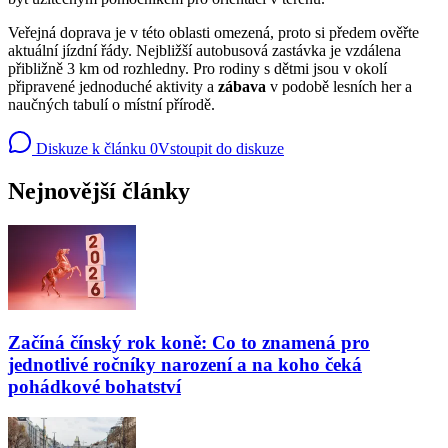
Veřejná doprava je v této oblasti omezená, proto si předem ověřte
aktuální jízdní řády. Nejbližší autobusová zastávka je vzdálena
přibližně 3 km od rozhledny. Pro rodiny s dětmi jsou v okolí
připravené jednoduché aktivity a
zábava
v podobě lesních her a
naučných tabulí o místní přírodě.
Diskuze k článku
0
Vstoupit do diskuze
Nejnovější články
Začíná čínský rok koně: Co to znamená pro
jednotlivé ročníky narození a na koho čeká
pohádkové bohatství