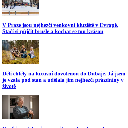
V Praze jsou nejhezčí venkovní kluziště v Evropě.
Stačí si půjčit brusle a kochat se tou krásou
Děti chtěly na luxusní dovolenou do Dubaje. Já jsem
je vzala pod stan a udělala jim nejhezčí prázdniny v
životě