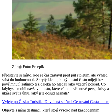
Zdroj: Foto: Freepik
Představte si místo, kde se čas zastavil před půl stoletím, ale výhled
sahá do budoucnosti. Skrytý klenot, který místní často míjejí bez
povšimnutí, zatímco ti z daleka ho hledají jako vzácný poklad. Co
kdybyste mohli navštívit místo, které vám otevře nové perspektivy a
ukáže svět z úhlu, jaký jste dosud neznali?
Výlety po Česku
Turistika
Dovolená s dětmi
Cestování
Cesta autem
Objevte s námi destinaci, která stojí vysoko nad každodenním