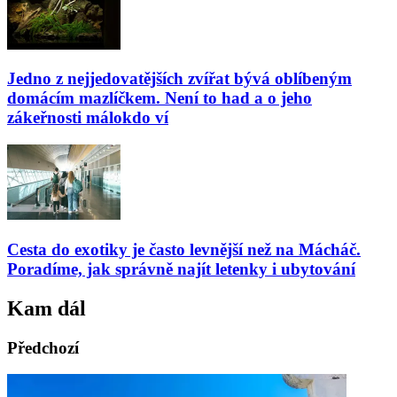
Jedno z nejjedovatějších zvířat bývá oblíbeným
domácím mazlíčkem. Není to had a o jeho
zákeřnosti málokdo ví
Cesta do exotiky je často levnější než na Mácháč.
Poradíme, jak správně najít letenky i ubytování
Kam dál
Předchozí