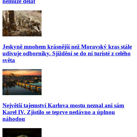
nemůže dělat
Jeskyně mnohem krásnější než Moravský kras stále
udivuje odborníky. Sjíždění se do ní turisté z celého
světa
Největší tajemství Karlova mostu neznal ani sám
Karel IV. Zjistilo se teprve nedávno a úplnou
náhodou