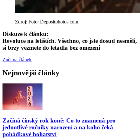
Zdroj: Foto: Depositphotos.com
Diskuze k článku:
Revoluce na letištích. Všechno, co jste dosud nesměli,
si brzy vezmete do letadla bez omezení
Zpět na článek
Nejnovější články
Začíná čínský rok koně: Co to znamená pro
jednotlivé ročníky narození a na koho čeká
pohádkové bohatství