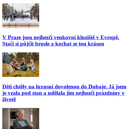
V Praze jsou nejhezčí venkovní kluziště v Evropě.
Stačí si půjčit brusle a kochat se tou krásou
Děti chtěly na luxusní dovolenou do Dubaje. Já jsem
je vzala pod stan a udělala jim nejhezčí prázdniny v
životě