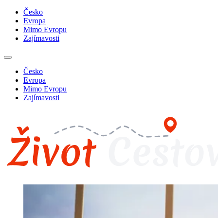
Česko
Evropa
Mimo Evropu
Zajímavosti
Česko
Evropa
Mimo Evropu
Zajímavosti