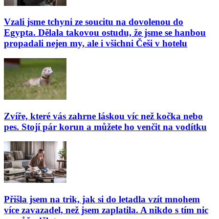
Vzali jsme tchyni ze soucitu na dovolenou do
Egypta. Dělala takovou ostudu, že jsme se hanbou
propadali nejen my, ale i všichni Češi v hotelu
Zvíře, které vás zahrne láskou víc než kočka nebo
pes. Stojí pár korun a můžete ho venčit na vodítku
Přišla jsem na trik, jak si do letadla vzít mnohem
více zavazadel, než jsem zaplatila. A nikdo s tím nic