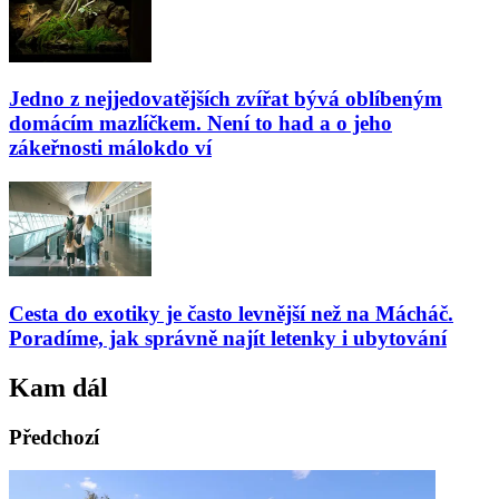
Jedno z nejjedovatějších zvířat bývá oblíbeným
domácím mazlíčkem. Není to had a o jeho
zákeřnosti málokdo ví
Cesta do exotiky je často levnější než na Mácháč.
Poradíme, jak správně najít letenky i ubytování
Kam dál
Předchozí