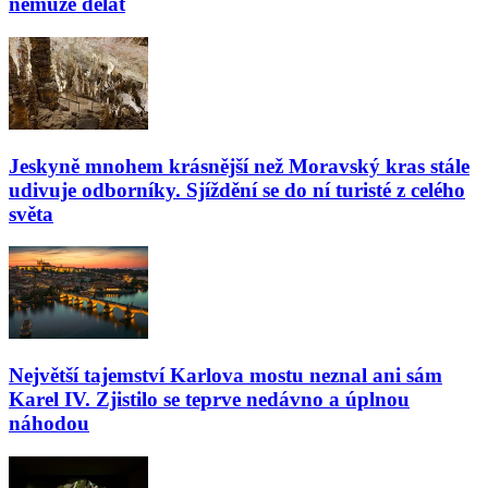
nemůže dělat
Jeskyně mnohem krásnější než Moravský kras stále
udivuje odborníky. Sjíždění se do ní turisté z celého
světa
Největší tajemství Karlova mostu neznal ani sám
Karel IV. Zjistilo se teprve nedávno a úplnou
náhodou