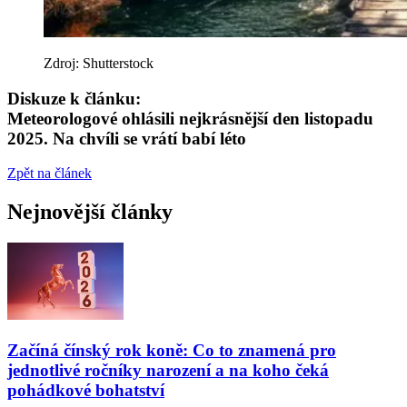
Zdroj: Shutterstock
Diskuze k článku:
Meteorologové ohlásili nejkrásnější den listopadu
2025. Na chvíli se vrátí babí léto
Zpět na článek
Nejnovější články
Začíná čínský rok koně: Co to znamená pro
jednotlivé ročníky narození a na koho čeká
pohádkové bohatství