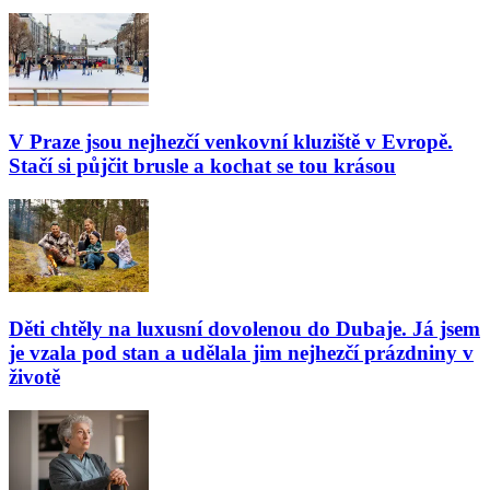
V Praze jsou nejhezčí venkovní kluziště v Evropě.
Stačí si půjčit brusle a kochat se tou krásou
Děti chtěly na luxusní dovolenou do Dubaje. Já jsem
je vzala pod stan a udělala jim nejhezčí prázdniny v
životě