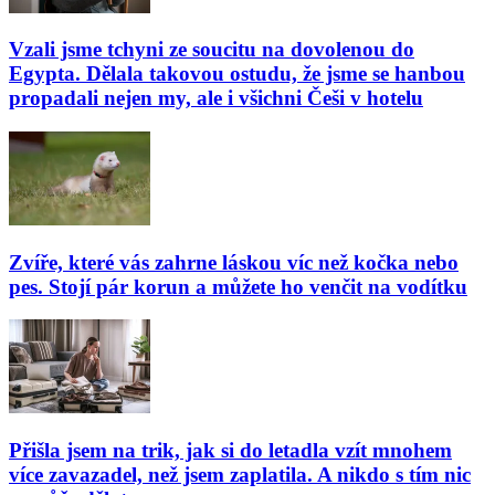
Vzali jsme tchyni ze soucitu na dovolenou do
Egypta. Dělala takovou ostudu, že jsme se hanbou
propadali nejen my, ale i všichni Češi v hotelu
Zvíře, které vás zahrne láskou víc než kočka nebo
pes. Stojí pár korun a můžete ho venčit na vodítku
Přišla jsem na trik, jak si do letadla vzít mnohem
více zavazadel, než jsem zaplatila. A nikdo s tím nic