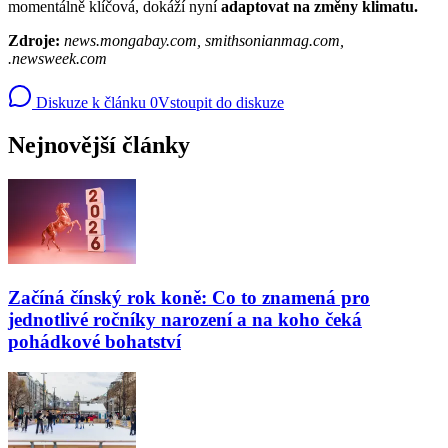
momentálně klíčová, dokáží nyní
adaptovat na změny klimatu.
Zdroje:
news.mongabay.com, smithsonianmag.com,
.newsweek.com
Diskuze k článku
0
Vstoupit do diskuze
Nejnovější články
Začíná čínský rok koně: Co to znamená pro
jednotlivé ročníky narození a na koho čeká
pohádkové bohatství