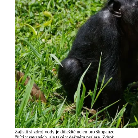
Zajistit si zdroj vody je důležité nejen pro šimpanze
žijící v savanách, ale také v deštném pralese. Zdroj: