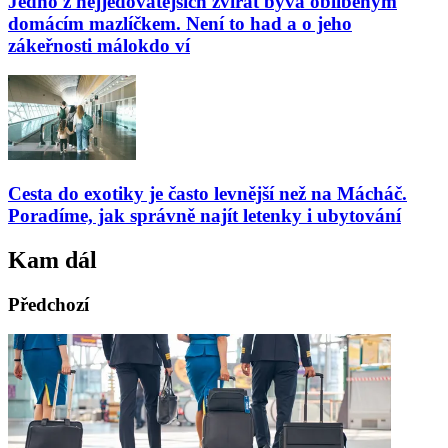
Jedno z nejjedovatějších zvířat bývá oblíbeným
domácím mazlíčkem. Není to had a o jeho
zákeřnosti málokdo ví
Cesta do exotiky je často levnější než na Mácháč.
Poradíme, jak správně najít letenky i ubytování
Kam dál
Předchozí