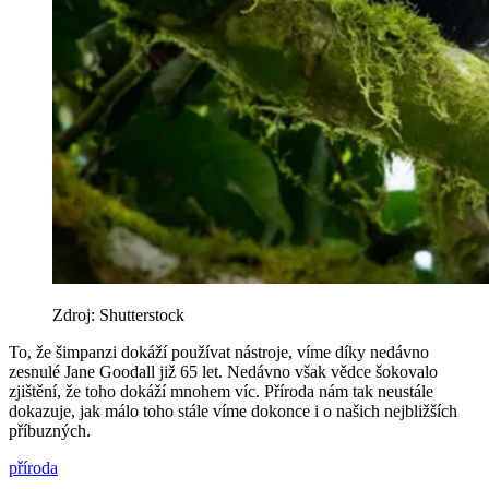
Zdroj: Shutterstock
To, že šimpanzi dokáží používat nástroje, víme díky nedávno
zesnulé Jane Goodall již 65 let. Nedávno však vědce šokovalo
zjištění, že toho dokáží mnohem víc. Příroda nám tak neustále
dokazuje, jak málo toho stále víme dokonce i o našich nejbližších
příbuzných.
příroda