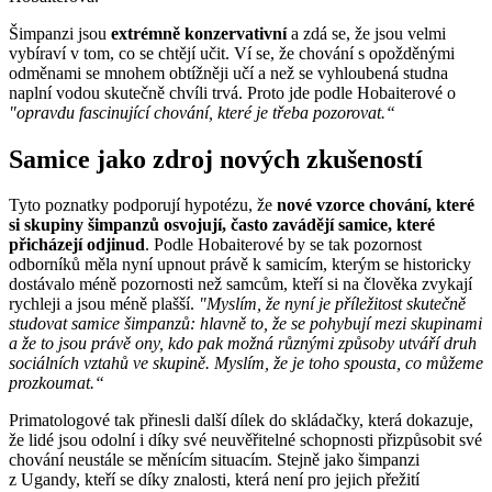
Šimpanzi jsou
extrémně konzervativní
a zdá se, že jsou velmi
vybíraví v tom, co se chtějí učit. Ví se, že chování s opožděnými
odměnami se mnohem obtížněji učí a než se vyhloubená studna
naplní vodou skutečně chvíli trvá. Proto jde podle Hobaiterové o
"opravdu fascinující chování, které je třeba pozorovat.“
Samice jako zdroj nových zkušeností
Tyto poznatky podporují hypotézu, že
nové vzorce chování, které
si skupiny šimpanzů osvojují, často zavádějí samice, které
přicházejí odjinud
. Podle Hobaiterové by se tak pozornost
odborníků měla nyní upnout právě k samicím, kterým se historicky
dostávalo méně pozornosti než samcům, kteří si na člověka zvykají
rychleji a jsou méně plašší.
"Myslím, že nyní je příležitost skutečně
studovat samice šimpanzů: hlavně to, že se pohybují mezi skupinami
a že to jsou právě ony, kdo pak možná různými způsoby utváří druh
sociálních vztahů ve skupině. Myslím, že je toho spousta, co můžeme
prozkoumat.“
Primatologové tak přinesli další dílek do skládačky, která dokazuje,
že lidé jsou odolní i díky své neuvěřitelné schopnosti přizpůsobit své
chování neustále se měnícím situacím. Stejně jako šimpanzi
z Ugandy, kteří se díky znalosti, která není pro jejich přežití