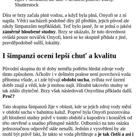
Shutterstock
Díra se brzy začala plnit vodou, a když byla plná, Onyofi se z ní
napila. Vědci nacházeli podobné díry již předtím, jejich původ ale
nikdy šimpanzům nepřikládali. Teď bylo jasné, že se jedná o jakési
záměrně hloubené studny
. Brzy se ukázalo, že tuto dovednost
ovládá pouze nováček Onyofi, která se ke skupině přidala z jiné,
pravděpodobně sušší, lokality.
I šimpanzi ocení lepší chuť a kvalitu
Původní skupina do té doby neměla potřebu hledat zdroje vody
tímto způsobem. Ačkoliv i v deštném pralese není povrchová voda
přítomna všude, a i zde bývají
období sucha
, zvířata své území
dobře znají a vědí, kde ji mohou najít. Hloubit takovéto studny se
tak zdálo zbytečné. Brzy však následovali Onyofiina příkladu další.
Proč?
Tato skupina šimpanzů žije v oblasti, kde se jejich zdroj vody mění
v období sucha v bahnitou kaluž. Poprvé byla Onyofi pozorována
při hloubení studny právě v tomto období a kupodivu i kousíček od
této otevřené a snadno přístupné nádrže. Odborníci na tuto otázku
jednoznačnou odpověď stále nenašli. Jedním z vysvětlení by ale
mohl být právě fakt, že takto se voda přefiltruje a
je tak čistší a asi i