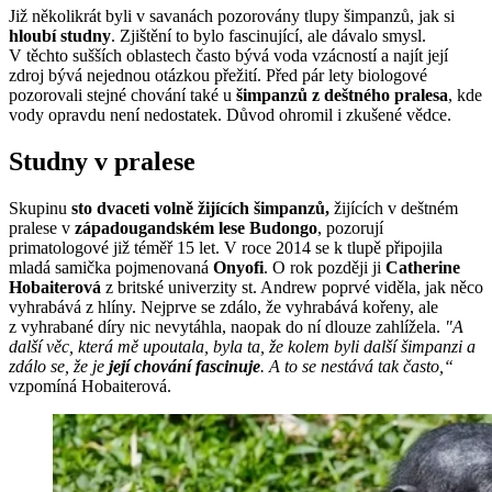
Již několikrát byli v savanách pozorovány tlupy šimpanzů, jak si
hloubí studny
. Zjištění to bylo fascinující, ale dávalo smysl.
V těchto sušších oblastech často bývá voda vzácností a najít její
zdroj bývá nejednou otázkou přežití. Před pár lety biologové
pozorovali stejné chování také u
šimpanzů z deštného pralesa
, kde
vody opravdu není nedostatek. Důvod ohromil i zkušené vědce.
Studny v pralese
Skupinu
sto dvaceti volně žijících šimpanzů,
žijících v deštném
pralese v
západougandském lese Budongo
, pozorují
primatologové již téměř 15 let. V roce 2014 se k tlupě připojila
mladá samička pojmenovaná
Onyofi
. O rok později ji
Catherine
Hobaiterová
z britské univerzity st. Andrew poprvé viděla, jak něco
vyhrabává z hlíny. Nejprve se zdálo, že vyhrabává kořeny, ale
z vyhrabané díry nic nevytáhla, naopak do ní dlouze zahlížela.
"A
další věc, která mě upoutala, byla ta, že kolem byli další šimpanzi a
zdálo se, že je
její chování fascinuje
. A to se nestává tak často,“
vzpomíná Hobaiterová.