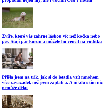
propadali nejen my, ale i všichni Češi v hotelu
Zvíře, které vás zahrne láskou víc než kočka nebo
pes. Stojí pár korun a můžete ho venčit na vodítku
Přišla jsem na trik, jak si do letadla vzít mnohem
více zavazadel, než jsem zaplatila. A nikdo s tím nic
nemůže dělat