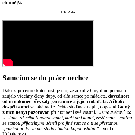
chutnější.
Samcům se do práce nechce
Další zajímavou skutečností je i to, že ačkoliv Onyofino počínání
zaujalo všechny členy tlupy, od alfa samce po mláďata,
dovednost
od ní nakonec převzaly jen samice a jejich mláďata
.
Ačkoliv
dospělí samci
se také rádi z těchto studánek napili, doposud
žádný
z nich nebyl pozorován
při hloubení své vlastní.
"Jsme zvědaví, co
se stane, až někteří mladí samci, kteří umí kopat, zestárnou – možná
se stanou přijatelnými učiteli pro jiné samce a ti se přestanou
spoléhat na to, že jim studny budou kopat ostatní,“
uvedla
Hobaiterová.