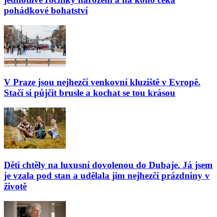
pohádkové bohatství
V Praze jsou nejhezčí venkovní kluziště v Evropě.
Stačí si půjčit brusle a kochat se tou krásou
Děti chtěly na luxusní dovolenou do Dubaje. Já jsem
je vzala pod stan a udělala jim nejhezčí prázdniny v
životě