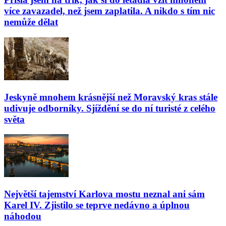
více zavazadel, než jsem zaplatila. A nikdo s tím nic
nemůže dělat
Jeskyně mnohem krásnější než Moravský kras stále
udivuje odborníky. Sjíždění se do ní turisté z celého
světa
Největší tajemství Karlova mostu neznal ani sám
Karel IV. Zjistilo se teprve nedávno a úplnou
náhodou