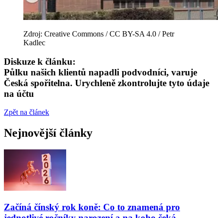
Zdroj: Creative Commons / CC BY-SA 4.0 / Petr
Kadlec
Diskuze k článku:
Půlku našich klientů napadli podvodníci, varuje
Česká spořitelna. Urychleně zkontrolujte tyto údaje
na účtu
Zpět na článek
Nejnovější články
Začíná čínský rok koně: Co to znamená pro
jednotlivé ročníky narození a na koho čeká