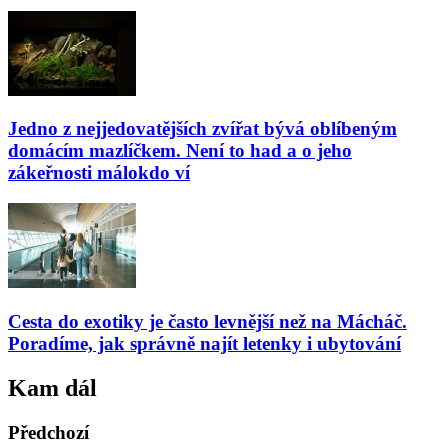
Jedno z nejjedovatějších zvířat bývá oblíbeným
domácím mazlíčkem. Není to had a o jeho
zákeřnosti málokdo ví
Cesta do exotiky je často levnější než na Mácháč.
Poradíme, jak správně najít letenky i ubytování
Kam dál
Předchozí