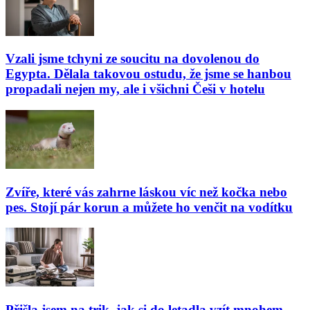
Vzali jsme tchyni ze soucitu na dovolenou do
Egypta. Dělala takovou ostudu, že jsme se hanbou
propadali nejen my, ale i všichni Češi v hotelu
Zvíře, které vás zahrne láskou víc než kočka nebo
pes. Stojí pár korun a můžete ho venčit na vodítku
Přišla jsem na trik, jak si do letadla vzít mnohem