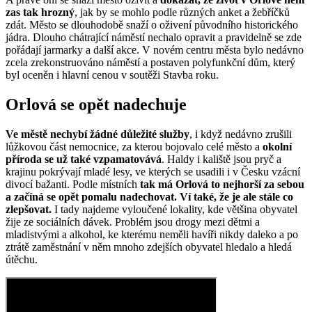
zas tak hrozný
, jak by se mohlo podle různých anket a žebříčků
zdát. Město se dlouhodobě snaží o oživení původního historického
jádra. Dlouho chátrající náměstí nechalo opravit a pravidelně se zde
pořádají jarmarky a další akce. V novém centru města bylo nedávno
zcela zrekonstruováno náměstí a postaven polyfunkční dům, který
byl oceněn i hlavní cenou v soutěži Stavba roku.
Orlová se opět nadechuje
Ve městě nechybí žádné důležité služby
, i když nedávno zrušili
lůžkovou část nemocnice, za kterou bojovalo celé město a
okolní
příroda se už také vzpamatovává
. Haldy i kaliště jsou pryč a
krajinu pokrývají mladé lesy, ve kterých se usadili i v Česku vzácní
divocí bažanti. Podle místních
tak má Orlová to nejhorší za sebou
a začíná se opět pomalu nadechovat. Ví také, že je ale stále co
zlepšovat.
I tady najdeme vyloučené lokality, kde většina obyvatel
žije ze sociálních dávek. Problém jsou drogy mezi dětmi a
mladistvými a alkohol, ke kterému neměli havíři nikdy daleko a po
ztrátě zaměstnání v něm mnoho zdejších obyvatel hledalo a hledá
útěchu.