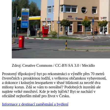
Zdroj: Creative Commons / CC-BY-SA 3.0 / Mecidlo
Prostorný třípokojový byt po rekonstrukci o výměře přes 70 metrů
čtverečních s prosklenou lodžií, s veškerou občanskou vybaveností,
a dokonce i krásným lesoparkem v těsné blízkosti za necelé dva
miliony korun. Zdá se vám to nereálné? Podobných inzerátů ale
najdete velké množství. Kde je tedy háček? Byt se nachází v
oficiálně nejhorším místě pro život v Česku.
Informace z destinací
zaměstnání a bydlení