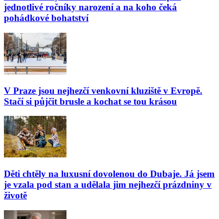
jednotlivé ročníky narození a na koho čeká
pohádkové bohatství
V Praze jsou nejhezčí venkovní kluziště v Evropě.
Stačí si půjčit brusle a kochat se tou krásou
Děti chtěly na luxusní dovolenou do Dubaje. Já jsem
je vzala pod stan a udělala jim nejhezčí prázdniny v
životě