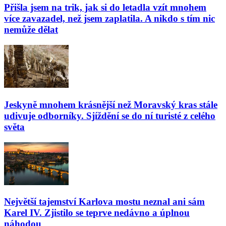
Přišla jsem na trik, jak si do letadla vzít mnohem
více zavazadel, než jsem zaplatila. A nikdo s tím nic
nemůže dělat
Jeskyně mnohem krásnější než Moravský kras stále
udivuje odborníky. Sjíždění se do ní turisté z celého
světa
Největší tajemství Karlova mostu neznal ani sám
Karel IV. Zjistilo se teprve nedávno a úplnou
náhodou