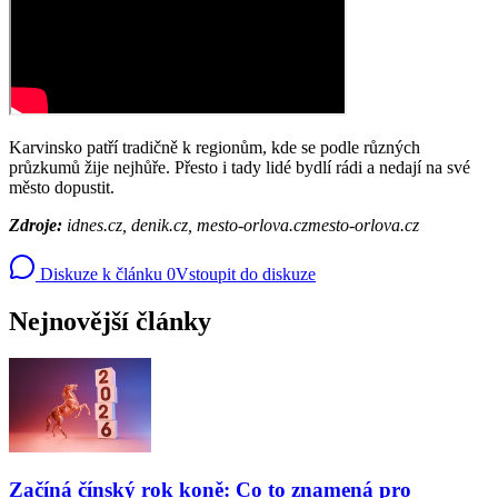
Karvinsko patří tradičně k regionům, kde se podle různých
průzkumů žije nejhůře. Přesto i tady lidé bydlí rádi a nedají na své
město dopustit.
Zdroje:
idnes.cz, denik.cz, mesto-orlova.czmesto-orlova.cz
Diskuze k článku
0
Vstoupit do diskuze
Nejnovější články
Začíná čínský rok koně: Co to znamená pro