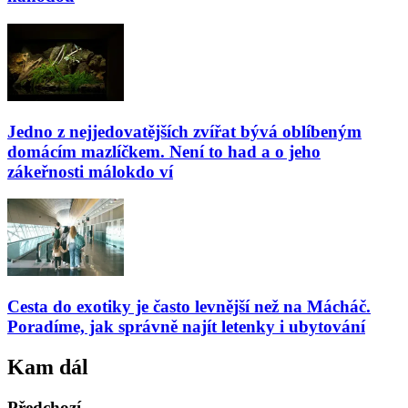
Jedno z nejjedovatějších zvířat bývá oblíbeným
domácím mazlíčkem. Není to had a o jeho
zákeřnosti málokdo ví
Cesta do exotiky je často levnější než na Mácháč.
Poradíme, jak správně najít letenky i ubytování
Kam dál
Předchozí