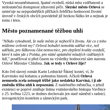
Vysoká nezaměstnanost, špatné ovzduší, nízká míra vzdělanosti a
nedostatečná dostupnost zdravotní péče.
Slezské město Orlová
se
umisťuje na nejspodnějších příčkách žebříčku hodnocení životní
úrovně v českých obcích pravidelně již hezkou řádku let a nejinak je
tomu i letos.
Město poznamenané těžbou uhlí
"Někdo vyhodnotil, že naše město je nejhorší k životu. Ale co z toho
můžeme ovlivnit my? Orlová bohužel nemohla udělat více, než
udělala, pro lůžkovou část nemocnice, pro zlepšení kvality ovzduší,
které k nám jde z Polska, pro nízké uplatnění mladých vzdělaných
lidí,"
postěžoval si před časem na výsledky hodnocení sám starosta
Orlové Miroslav Chlubna.
Jak se tedy v Orlové žije?
Kdo četl slavný román Karin Lednické Šikmý kostel, ví, že
Karvinsko má bohatou a pohnutou historii. Ačkoli
Orlová
nemusela zcela ustoupit těžbě jako nedaleká Karviná, i ji ale
změnila těžba uhlí k nepoznání.
Z malebného městečka, o jehož
existenci se poprvé zmiňuje listina vratislavského biskupa Vavřince
z 25. května 1223, se dodnes dochovalo jen staré náměstí s radnicí,
novogotickým kostelem a zámeckým park.