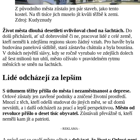
Z původního města zůstalo jen pár staveb, jako tento
kostel. Na tři tisíce jich muselo jít kvůli těžbě k zemi.
Zdroj: Kudyznudy
Život města dlouhá desetiletí ovlivňoval chod na šachtách.
Do
dolů přicházeli, ať už dobrovolně či ne, pracovat lidé z celé země,
kteří neměli k zdejšímu regionu skoro žádný vztah. Pro havíře byla
budována panelová sídliště, stará zástavba chátrala a byla bourána.
V dobách největší slávy, kdy se ročně vyrubalo ve zdejších dolech
až šest milionů tun uhlí, město ožívalo v pravidelném rytmu
měnících se směn na šachtách.
Lidé odcházejí za lepším
S útlumem těžby přišla do města i nezaměstnanost a deprese.
Orlové zůstaly jen zavřené podniky a zničené životní prostředí.
Mnozí z těch, kteří odešli studovat do jiných měst, se už domů
nevrátili, a i další odcházeli za prací a lepší perspektivou
. Město od
revoluce přišlo o deset tisíc obyvatel.
Zůstávali převážně ti, kteří
neměli kam jít a patrioti.
A právě oni se snaží město oživit a
dokázat, že život v Orlové není