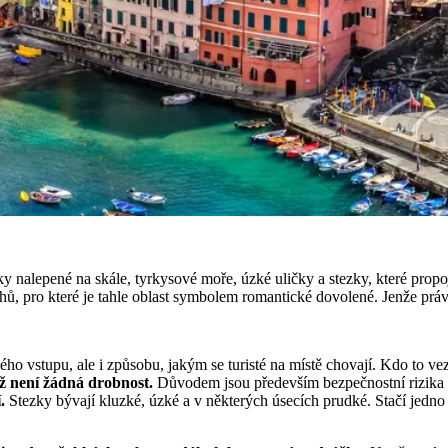
y nalepené na skále, tyrkysové moře, úzké uličky a stezky, které prop
echů, pro které je tahle oblast symbolem romantické dovolené. Jenže práv
ného vstupu, ale i způsobu, jakým se turisté na místě chovají. Kdo to 
už není žádná drobnost.
Důvodem jsou především bezpečnostní rizika a 
.
Stezky bývají kluzké, úzké a v některých úsecích prudké. Stačí jedn