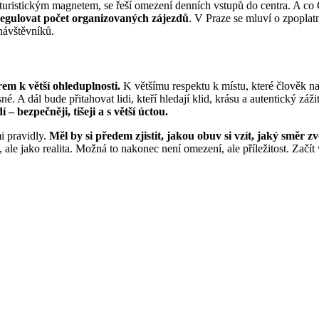
al turistickým magnetem, se řeší omezení denních vstupů do centra. A 
regulovat počet organizovaných zájezdů
. V Praze se mluví o zpoplat
návštěvníků.
em k větší ohleduplnosti.
K většímu respektu k místu, které člověk na
. A dál bude přitahovat lidi, kteří hledají klid, krásu a autentický záži
 – bezpečněji, tišeji a s větší úctou.
i pravidly.
Měl by si předem zjistit, jakou obuv si vzít, jaký směr zv
le jako realita. Možná to nakonec není omezení, ale příležitost. Začít