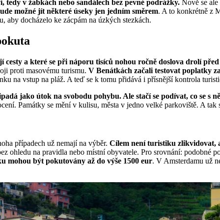
vi, tedy v žabkách nebo sandálech bez pevné podrážky.
Nově se ale 
ude možné jít některé úseky jen jedním směrem
. A to konkrétně z 
mu, aby docházelo ke zácpám na úzkých stezkách.
pokuta
í cesty a které se při náporu tisíců nohou ročně doslova drolí před
 boji proti masovému turismu.
V Benátkách začali testovat poplatky z
u na vstup na pláž. A teď se k tomu přidává i přísnější kontrola turist
adá jako útok na svobodu pohybu. Ale stačí se podívat, co se s něk
ocení. Památky se mění v kulisu, města v jedno velké parkoviště. A tak
 mnoha případech už nemají na výběr.
Cílem není turistiku zlikvidovat,
 bez ohledu na pravidla nebo místní obyvatele. Pro srovnání: podobné po
ku mohou být pokutovány až do výše 1500 eur
. V Amsterdamu už nel