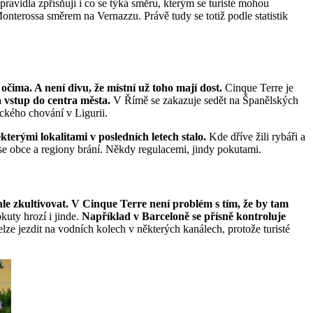
pravidla zpřísňují i co se týká směru, kterým se turisté mohou
Monterossa směrem na Vernazzu. Právě tudy se totiž podle statistik
 očima. A není divu, že místní už toho mají dost.
Cinque Terre je
a vstup do centra města.
V Římě se zakazuje sedět na Španělských
ického chování v Ligurii.
terými lokalitami v posledních letech stalo.
Kde dříve žili rybáři a
 se obce a regiony brání. Někdy regulacemi, jindy pokutami.
 ale zkultivovat. V Cinque Terre není problém s tím, že by tam
kuty hrozí i jinde.
Například v Barceloně se přísně kontroluje
ze jezdit na vodních kolech v některých kanálech, protože turisté