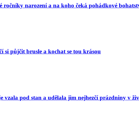
vé ročníky narození a na koho čeká pohádkové bohatst
í si půjčit brusle a kochat se tou krásou
e vzala pod stan a udělala jim nejhezčí prázdniny v ži