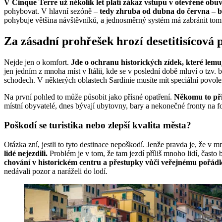
V Cinque Terre už několik let platí zákaz vstupu v otevřené obu
pohybovat. V hlavní sezóně –
tedy zhruba od dubna do června – b
pohybuje většina návštěvníků, a jednosměrný systém má zabránit to
Za zásadní prohřešek hrozí desetitisícová 
Nejde jen o komfort.
Jde o ochranu historických zídek, které lemuj
jen jedním z mnoha míst v Itálii, kde se v poslední době mluví o tzv.
schodech. V některých oblastech Sardinie musíte mít speciální povolenk
Na první pohled to může působit jako přísné opatření.
Někomu to přip
místní obyvatelé, dnes bývají ubytovny, bary a nekonečné fronty na f
Poškodí se turistika nebo zlepší kvalita města?
Otázka zní, jestli to tyto destinace nepoškodí. Jenže pravda je, že v
lidé nejezdili.
Problém je v tom, že tam jezdí příliš mnoho lidí, často
chování v historickém centru a přestupky vůči veřejnému pořád
nedávali pozor a naráželi do lodí.