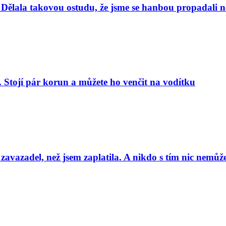
Dělala takovou ostudu, že jsme se hanbou propadali nej
. Stojí pár korun a můžete ho venčit na vodítku
 zavazadel, než jsem zaplatila. A nikdo s tím nic nemůže