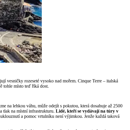
ojují vesničky rozeseté vysoko nad mořem. Cinque Terre – italská
ě tohle místo teď říká dost.
vezme na lehkou váhu, může odejít s pokutou, která dosahuje až 2500
tlak na místní infrastrukturu.
Lidé, kteří se vydávají na túry v
o uklouznutí a pomoc vrtulníku není výjimkou. Jenže každá taková