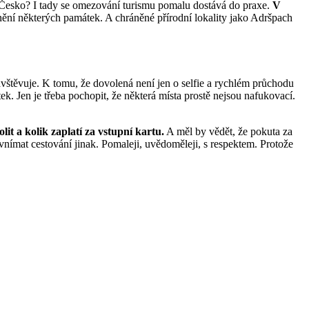
co Česko? I tady se omezování turismu pomalu dostává do praxe.
V
nění některých památek. A chráněné přírodní lokality jako Adršpach
vštěvuje. K tomu, že dovolená není jen o selfie a rychlém průchodu
tek. Jen je třeba pochopit, že některá místa prostě nejsou nafukovací.
olit a kolik zaplatí za vstupní kartu.
A měl by vědět, že pokuta za
 vnímat cestování jinak. Pomaleji, uvědoměleji, s respektem. Protože