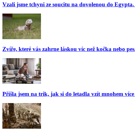
Vzali jsme tchyni ze soucitu na dovolenou do Egypta. 
Zvíře, které vás zahrne láskou víc než kočka nebo pes
Přišla jsem na trik, jak si do letadla vzít mnohem více