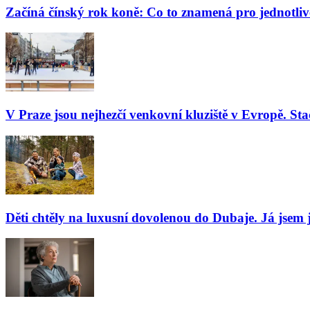
Začíná čínský rok koně: Co to znamená pro jednotli
V Praze jsou nejhezčí venkovní kluziště v Evropě. Stač
Děti chtěly na luxusní dovolenou do Dubaje. Já jsem j