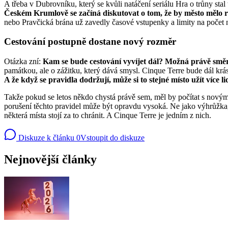
A třeba v Dubrovníku, který se kvůli natáčení seriálu Hra o trůny st
Českém Krumlově se začíná diskutovat o tom, že by město mělo 
nebo Pravčická brána už zavedly časové vstupenky a limity na počet 
Cestování postupně dostane nový rozměr
Otázka zní:
Kam se bude cestování vyvíjet dál? Možná právě směr
památkou, ale o zážitku, který dává smysl. Cinque Terre bude dál krásné
A že když se pravidla dodržují, může si to stejné místo užít více lidí
Takže pokud se letos někdo chystá právě sem, měl by počítat s novým
porušení těchto pravidel může být opravdu vysoká. Ne jako výhrůžka, a
některá místa stojí za to chránit. A Cinque Terre je jedním z nich.
Diskuze k článku
0
Vstoupit do diskuze
Nejnovější články