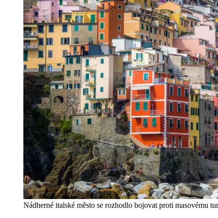
Nádherné italské město se rozhodlo bojovat proti masovému tu