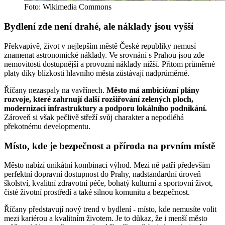
Foto: Wikimedia Commons
Bydlení zde není drahé, ale náklady jsou vyšší
Překvapivě, život v nejlepším městě České republiky nemusí
znamenat astronomické náklady. Ve srovnání s Prahou jsou zde
nemovitosti dostupnější a provozní náklady nižší. Přitom průměrné
platy díky blízkosti hlavního města zůstávají nadprůměrné.
Říčany nezaspaly na vavřínech.
Město má ambiciózní plány
rozvoje, které zahrnují další rozšiřování zelených ploch,
modernizaci infrastruktury a podporu lokálního podnikání.
Zároveň si však pečlivě střeží svůj charakter a nepodléhá
překotnému developmentu.
Místo, kde je bezpečnost a příroda na prvním místě
Město nabízí unikátní kombinaci výhod. Mezi ně patří především
perfektní dopravní dostupnost do Prahy, nadstandardní úroveň
školství, kvalitní zdravotní péče, bohatý kulturní a sportovní život,
čisté životní prostředí a také silnou komunitu a bezpečnost.
Říčany představují nový trend v bydlení - místo, kde nemusíte volit
mezi kariérou a kvalitním životem. Je to důkaz, že i menší město