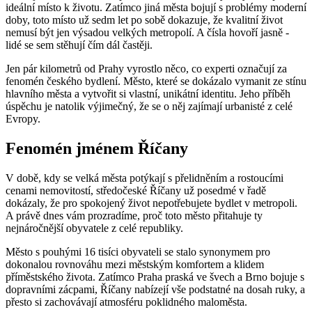
ideální místo k životu. Zatímco jiná města bojují s problémy moderní
doby, toto místo už sedm let po sobě dokazuje, že kvalitní život
nemusí být jen výsadou velkých metropolí. A čísla hovoří jasně -
lidé se sem stěhují čím dál častěji.
Jen pár kilometrů od Prahy vyrostlo něco, co experti označují za
fenomén českého bydlení. Město, které se dokázalo vymanit ze stínu
hlavního města a vytvořit si vlastní, unikátní identitu. Jeho příběh
úspěchu je natolik výjimečný, že se o něj zajímají urbanisté z celé
Evropy.
Fenomén jménem Říčany
V době, kdy se velká města potýkají s přelidněním a rostoucími
cenami nemovitostí, středočeské Říčany už posedmé v řadě
dokázaly, že pro spokojený život nepotřebujete bydlet v metropoli.
A právě dnes vám prozradíme, proč toto město přitahuje ty
nejnáročnější obyvatele z celé republiky.
Město s pouhými 16 tisíci obyvateli se stalo synonymem pro
dokonalou rovnováhu mezi městským komfortem a klidem
příměstského života. Zatímco Praha praská ve švech a Brno bojuje s
dopravními zácpami, Říčany nabízejí vše podstatné na dosah ruky, a
přesto si zachovávají atmosféru poklidného maloměsta.