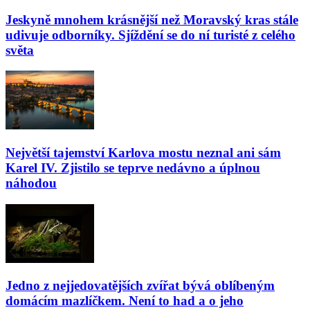
Jeskyně mnohem krásnější než Moravský kras stále
udivuje odborníky. Sjíždění se do ní turisté z celého
světa
Největší tajemství Karlova mostu neznal ani sám
Karel IV. Zjistilo se teprve nedávno a úplnou
náhodou
Jedno z nejjedovatějších zvířat bývá oblíbeným
domácím mazlíčkem. Není to had a o jeho