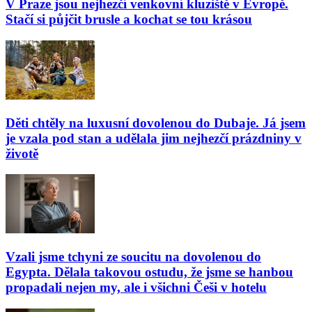
V Praze jsou nejhezčí venkovní kluziště v Evropě.
Stačí si půjčit brusle a kochat se tou krásou
Děti chtěly na luxusní dovolenou do Dubaje. Já jsem
je vzala pod stan a udělala jim nejhezčí prázdniny v
životě
Vzali jsme tchyni ze soucitu na dovolenou do
Egypta. Dělala takovou ostudu, že jsme se hanbou
propadali nejen my, ale i všichni Češi v hotelu