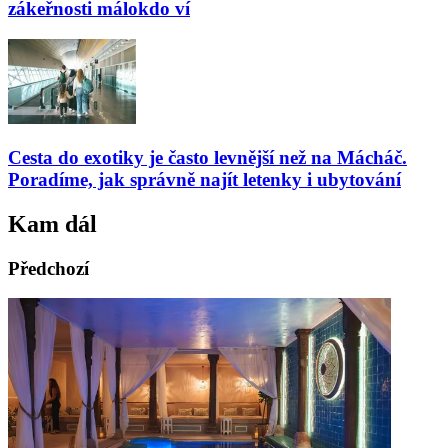
zákeřnosti málokdo ví
Cesta do exotiky je často levnější než na Mácháč.
Poradíme, jak správně najít letenky i ubytování
Kam dál
Předchozí