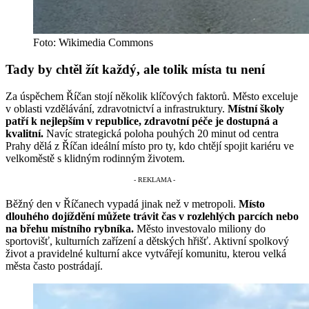
Foto: Wikimedia Commons
Tady by chtěl žít každý, ale tolik místa tu není
Za úspěchem Říčan stojí několik klíčových faktorů. Město exceluje
v oblasti vzdělávání, zdravotnictví a infrastruktury.
Místní školy
patří k nejlepším v republice, zdravotní péče je dostupná a
kvalitní.
Navíc strategická poloha pouhých 20 minut od centra
Prahy dělá z Říčan ideální místo pro ty, kdo chtějí spojit kariéru ve
velkoměstě s klidným rodinným životem.
Běžný den v Říčanech vypadá jinak než v metropoli.
Místo
dlouhého dojíždění můžete trávit čas v rozlehlých parcích nebo
na břehu místního rybníka.
Město investovalo miliony do
sportovišť, kulturních zařízení a dětských hřišť. Aktivní spolkový
život a pravidelné kulturní akce vytvářejí komunitu, kterou velká
města často postrádají.