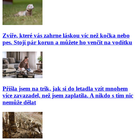
Zvíře, které vás zahrne láskou víc než kočka nebo
pes. Stojí pár korun a můžete ho venčit na vodítku
Přišla jsem na trik, jak si do letadla vzít mnohem
více zavazadel, než jsem zaplatila. A nikdo s tím nic
nemůže dělat