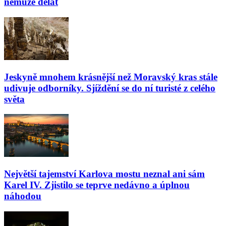
nemůže dělat
Jeskyně mnohem krásnější než Moravský kras stále
udivuje odborníky. Sjíždění se do ní turisté z celého
světa
Největší tajemství Karlova mostu neznal ani sám
Karel IV. Zjistilo se teprve nedávno a úplnou
náhodou