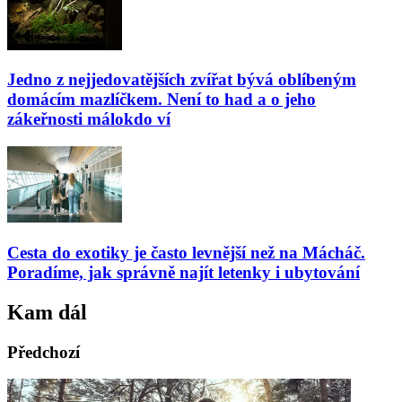
Jedno z nejjedovatějších zvířat bývá oblíbeným
domácím mazlíčkem. Není to had a o jeho
zákeřnosti málokdo ví
Cesta do exotiky je často levnější než na Mácháč.
Poradíme, jak správně najít letenky i ubytování
Kam dál
Předchozí