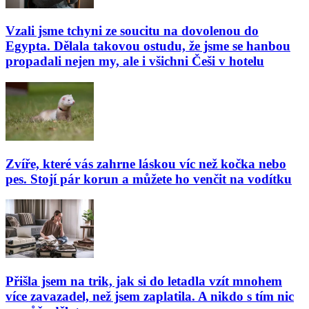
Vzali jsme tchyni ze soucitu na dovolenou do
Egypta. Dělala takovou ostudu, že jsme se hanbou
propadali nejen my, ale i všichni Češi v hotelu
Zvíře, které vás zahrne láskou víc než kočka nebo
pes. Stojí pár korun a můžete ho venčit na vodítku
Přišla jsem na trik, jak si do letadla vzít mnohem
více zavazadel, než jsem zaplatila. A nikdo s tím nic