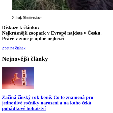
Zdroj: Shutterstock
Diskuze k článku:
Nejkrásnější zoopark v Evropě najdete v Česku.
Právě v zimě je úplně nejhezčí
Zpět na článek
Nejnovější články
Začíná čínský rok koně: Co to znamená pro
jednotlivé ročníky narození a na koho čeká
pohádkové bohatství