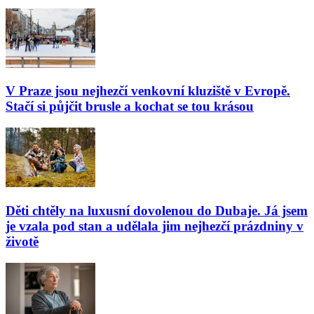
V Praze jsou nejhezčí venkovní kluziště v Evropě.
Stačí si půjčit brusle a kochat se tou krásou
Děti chtěly na luxusní dovolenou do Dubaje. Já jsem
je vzala pod stan a udělala jim nejhezčí prázdniny v
životě