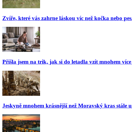
Zvíře, které vás zahrne láskou víc než kočka nebo pes
Přišla jsem na trik, jak si do letadla vzít mnohem více
Jeskyně mnohem krásnější než Moravský kras stále udiv