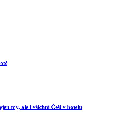
votě
en my, ale i všichni Češi v hotelu