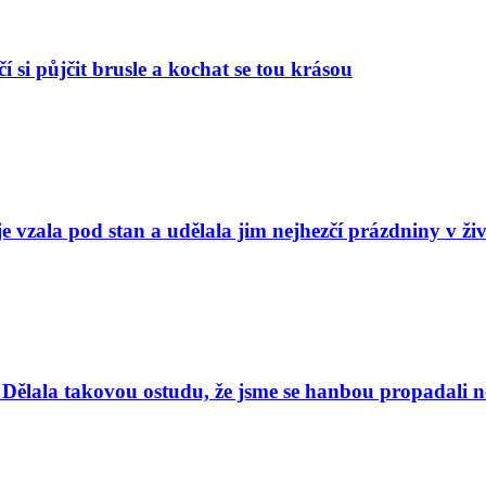
í si půjčit brusle a kochat se tou krásou
e vzala pod stan a udělala jim nejhezčí prázdniny v ži
Dělala takovou ostudu, že jsme se hanbou propadali nej