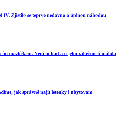
l IV. Zjistilo se teprve nedávno a úplnou náhodou
cím mazlíčkem. Není to had a o jeho zákeřnosti málok
adíme, jak správně najít letenky i ubytování