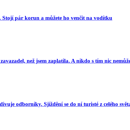
. Stojí pár korun a můžete ho venčit na vodítku
 zavazadel, než jsem zaplatila. A nikdo s tím nic nemůže
uje odborníky. Sjíždění se do ní turisté z celého svět