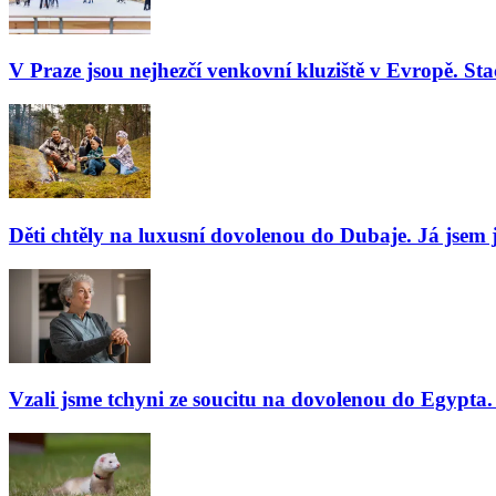
V Praze jsou nejhezčí venkovní kluziště v Evropě. Stač
Děti chtěly na luxusní dovolenou do Dubaje. Já jsem j
Vzali jsme tchyni ze soucitu na dovolenou do Egypta. 