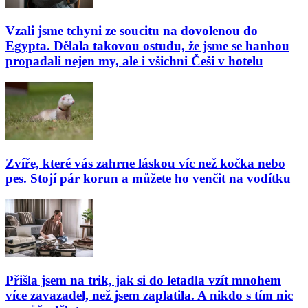
Vzali jsme tchyni ze soucitu na dovolenou do
Egypta. Dělala takovou ostudu, že jsme se hanbou
propadali nejen my, ale i všichni Češi v hotelu
Zvíře, které vás zahrne láskou víc než kočka nebo
pes. Stojí pár korun a můžete ho venčit na vodítku
Přišla jsem na trik, jak si do letadla vzít mnohem
více zavazadel, než jsem zaplatila. A nikdo s tím nic