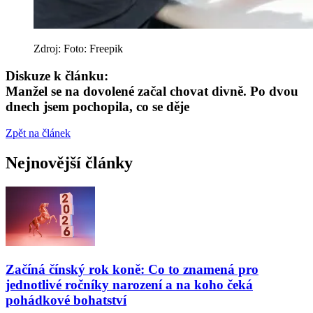
Zdroj: Foto: Freepik
Diskuze k článku:
Manžel se na dovolené začal chovat divně. Po dvou
dnech jsem pochopila, co se děje
Zpět na článek
Nejnovější články
Začíná čínský rok koně: Co to znamená pro
jednotlivé ročníky narození a na koho čeká
pohádkové bohatství