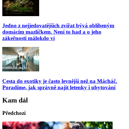
Jedno z nejjedovatějších zvířat bývá oblíbeným
domácím mazlíčkem. Není to had a o jeho
zákeřnosti málokdo ví
Cesta do exotiky je často levnější než na Mácháč.
Poradíme, jak správně najít letenky i ubytování
Kam dál
Předchozí