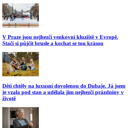
V Praze jsou nejhezčí venkovní kluziště v Evropě.
Stačí si půjčit brusle a kochat se tou krásou
Děti chtěly na luxusní dovolenou do Dubaje. Já jsem
je vzala pod stan a udělala jim nejhezčí prázdniny v
životě