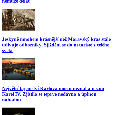
nemůže dělat
Jeskyně mnohem krásnější než Moravský kras stále
udivuje odborníky. Sjíždění se do ní turisté z celého
světa
Největší tajemství Karlova mostu neznal ani sám
Karel IV. Zjistilo se teprve nedávno a úplnou
náhodou