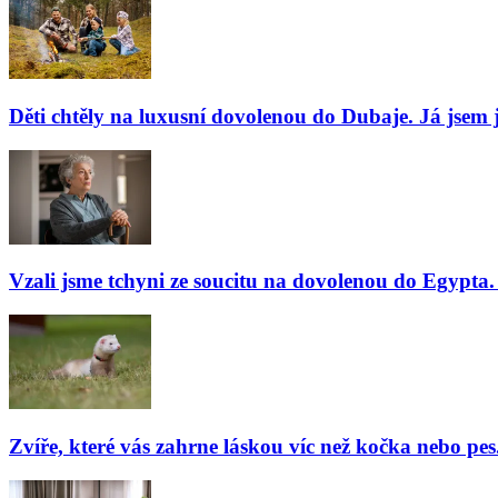
Děti chtěly na luxusní dovolenou do Dubaje. Já jsem j
Vzali jsme tchyni ze soucitu na dovolenou do Egypta. 
Zvíře, které vás zahrne láskou víc než kočka nebo pes