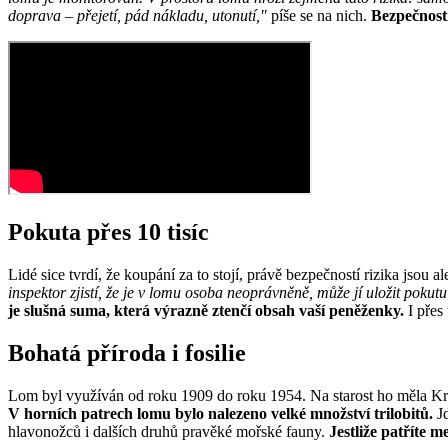
doprava – přejetí, pád nákladu, utonutí,"
píše se na nich.
Bezpečnostn
Pokuta přes 10 tisíc
Lidé sice tvrdí, že koupání za to stojí, právě bezpečností rizika jsou
inspektor zjistí, že je v lomu osoba neoprávněně, může jí uložit pok
je slušná suma, která výrazně ztenčí obsah vaší peněženky.
I přes 
Bohatá příroda i fosilie
Lom byl využíván od roku 1909 do roku 1954. Na starost ho měla Králo
V horních patrech lomu bylo nalezeno velké množství trilobitů.
Jd
hlavonožců i dalších druhů pravěké mořské fauny.
Jestliže patříte m