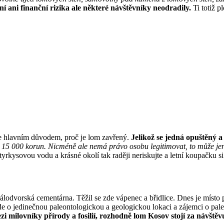
í ani finanční rizika ale některé návštěvníky neodradily.
Ti totiž pl
 ale hlavním důvodem, proč je lom zavřený.
Jelikož se jedná opuštěný 
utu 15 000 korun. Nicméně ale nemá právo osobu legitimovat, to může je
tyrkysovou vodu a krásné okolí tak raději neriskujte a letní koupačku si
dvorská cementárna. Těžil se zde vápenec a břidlice. Dnes je místo pl
e o jedinečnou paleontologickou a geologickou lokaci a zájemci o pal
ezi milovníky přírody a fosilií, rozhodně lom Kosov stojí za návštěv