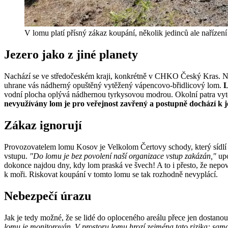
V lomu platí přísný zákaz koupání, několik jedinců ale naříz
Jezero jako z jiné planety
Nachází se ve středočeském kraji, konkrétně v CHKO Český Kras. Naj
uhrane vás nádherný opuštěný vytěžený vápencovo-břidlicový lom.
L
vodní plocha oplývá nádhernou tyrkysovou modrou. Okolní patra vytěž
nevyužívány lom je pro veřejnost zavřený a postupně dochází k j
Zákaz ignorují
Provozovatelem lomu Kosov je Velkolom Čertovy schody, který sídlí v
vstupu.
"Do lomu je bez povolení naší organizace vstup zakázán,"
upo
dokonce najdou dny, kdy lom praská ve švech! A to i přesto, že nepo
k moři. Riskovat koupání v tomto lomu se tak rozhodně nevyplácí.
Nebezpečí úrazu
Jak je tedy možné, že se lidé do oploceného areálu přece jen dosta
lomu je monitorován. V prostoru lomu hrozí zejména tato rizika: sam