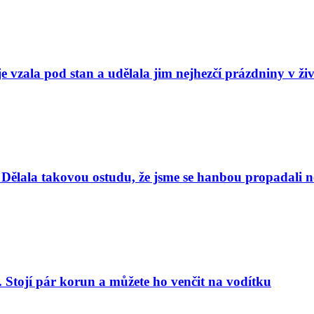
e vzala pod stan a udělala jim nejhezčí prázdniny v ži
Dělala takovou ostudu, že jsme se hanbou propadali nej
. Stojí pár korun a můžete ho venčit na vodítku