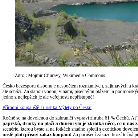
Zdroj: Mojmir Churavy, Wikimedia Commons
Česko bezesporu disponuje nespočtem rozmanitých, zajímavých a krásný
ale schází. Za slanou vodou, vlnami, písečnými plážemi a podmořský
jedno z nejlepších je ale veřejnosti nepřístupné!
Přírodní koupaliště
Turistika
Výlety po Česku
Ročně se na dovolenou do zahraničí vypraví zhruba 61 % Čechů. Ať už 
paprsků, drinky na pláži a dunění vln je zkrátka něco, co u nás 
scenérie, kterou byste si na fotkách snadno spletli s exotickou dovol
místě platí přísný zákaz koupání!
Za porušení zákazu hrozí tučná p