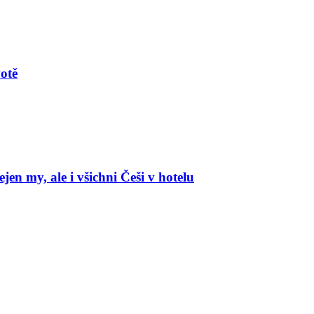
votě
en my, ale i všichni Češi v hotelu