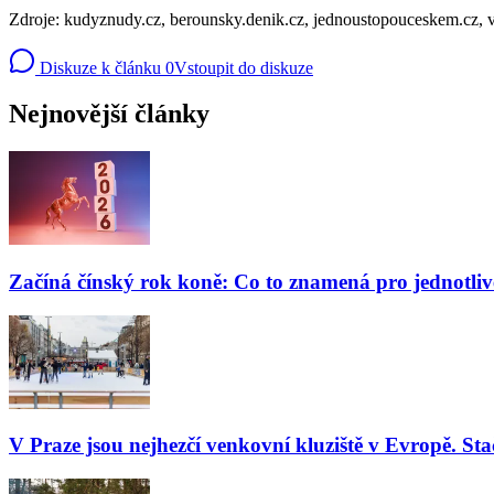
Zdroje: kudyznudy.cz, berounsky.denik.cz, jednoustopouceskem.cz, v
Diskuze k článku
0
Vstoupit do diskuze
Nejnovější články
Začíná čínský rok koně: Co to znamená pro jednotli
V Praze jsou nejhezčí venkovní kluziště v Evropě. Stač