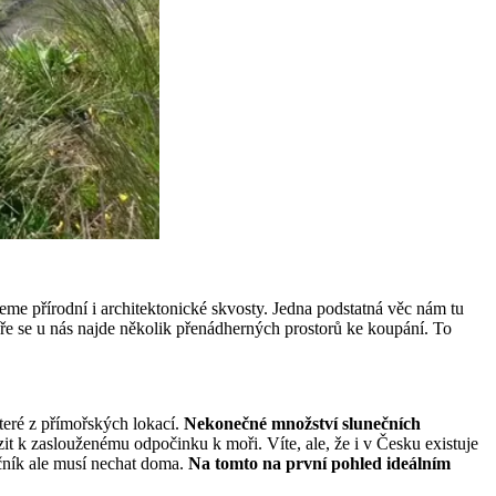
me přírodní i architektonické skvosty. Jedna podstatná věc nám tu
ře se u nás najde několik přenádherných prostorů ke koupání. To
teré z přímořských lokací.
Nekonečné množství slunečních
zit k zaslouženému odpočinku k moři. Víte, ale, že i v Česku existuje
učník ale musí nechat doma.
Na tomto na první pohled ideálním