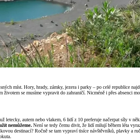
ch míst. Hory, hrady, zámky, jezera i parky – po celé republice najde
m životem se musíme vypravit do zahraničí. Nicméně i přes absenci mo
letecky, autem nebo vlakem, 6 lidí z 10 preferuje načerpat síly v něk
zažít nemůžeme.
Není se tedy čemu divit, že lidí milují během léta vyra
enkovou destinací? Ročně se tam vypraví tisíce návštěvníků, plavky a r
okuta.