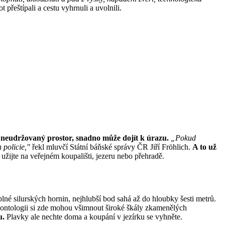
ot přeštípali a cestu vyhrnuli a uvolnili.
a neudržovaný prostor, snadno může dojít k úrazu.
„Pokud
n policie,"
řekl mluvčí Státní báňské správy ČR Jiří Fröhlich.
A to už
 užijte na veřejném koupališti, jezeru nebo přehradě.
né silurských hornin, nejhlubší bod sahá až do hloubky šesti metrů.
eontologii si zde mohou všimnout široké škály zkamenělých
u.
Plavky ale nechte doma a koupání v jezírku se vyhněte.