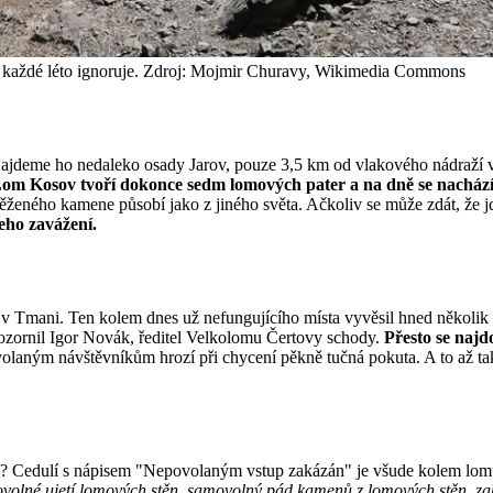
ení každé léto ignoruje. Zdroj: Mojmir Churavy, Wikimedia Commons
deme ho nedaleko osady Jarov, pouze 3,5 km od vlakového nádraží v Be
om Kosov tvoří dokonce sedm lomových pater a na dně se nachází e
eného kamene působí jako z jiného světa. Ačkoliv se může zdát, že jd
eho zavážení.
 Tmani. Ten kolem dnes už nefungujícího místa vyvěsil hned několik ce
zornil Igor Novák, ředitel Velkolomu Čertovy schody.
Přesto se najdo
volaným návštěvníkům hrozí při chycení pěkně tučná pokuta. A to až tak
nou? Cedulí s nápisem "Nepovolaným vstup zakázán"
je všude kolem lom
ovolné ujetí lomových stěn, samovolný pád kamenů z lomových stěn, zak