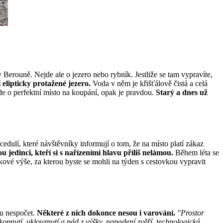
rouně. Nejde ale o jezero nebo rybník. Jestliže se tam vypravíte,
lipticky protažené jezero.
Voda v něm je křišťálově čistá a celá
e o perfektní místo na koupání, opak je pravdou.
Starý a dnes už
dulí, které návštěvníky informují o tom, že na místo platí zákaz
u jedinci, kteří si s nařízeními hlavu příliš nelámou.
Během léta se
ové výše, za kterou byste se mohli na týden s cestovkou vypravit
u nespočet.
Některé z nich dokonce nesou i varování.
"Prostor
opnutí, uklouznutí a pád z výšky, napadení zvěří, technologická