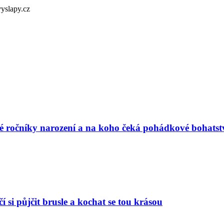
yslapy.cz
vé ročníky narození a na koho čeká pohádkové bohatst
í si půjčit brusle a kochat se tou krásou