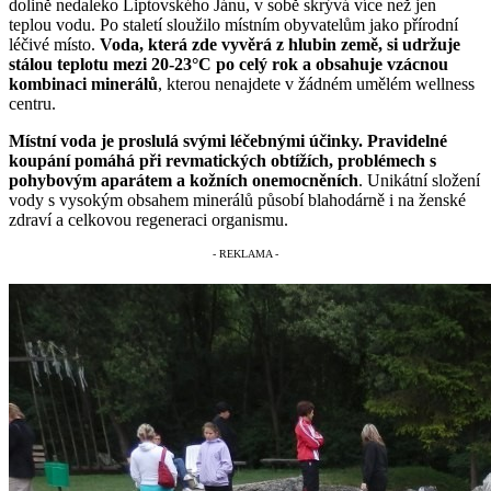
dolině nedaleko Liptovského Jánu, v sobě skrývá více než jen
teplou vodu. Po staletí sloužilo místním obyvatelům jako přírodní
léčivé místo.
Voda, která zde vyvěrá z hlubin země, si udržuje
stálou teplotu mezi 20-23°C po celý rok a obsahuje vzácnou
kombinaci minerálů
, kterou nenajdete v žádném umělém wellness
centru.
Místní voda je proslulá svými léčebnými účinky. Pravidelné
koupání pomáhá při revmatických obtížích, problémech s
pohybovým aparátem a kožních onemocněních
. Unikátní složení
vody s vysokým obsahem minerálů působí blahodárně i na ženské
zdraví a celkovou regeneraci organismu.