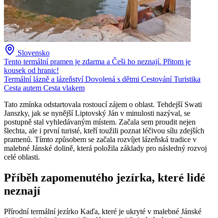
Slovensko
Tento termální pramen je zdarma a Češi ho neznají. Přitom je
kousek od hranic!
Termální lázně a lázeňství
Dovolená s dětmi
Cestování
Turistika
Cesta autem
Cesta vlakem
Tato zmínka odstartovala rostoucí zájem o oblast. Tehdejší Swati
Janszky, jak se nynější Liptovský Ján v minulosti nazýval, se
postupně stal vyhledávaným místem. Začala sem proudit nejen
šlechta, ale i první turisté, kteří toužili poznat léčivou sílu zdejších
pramenů. Tímto způsobem se začala rozvíjet lázeňská tradice v
malebné Jánské dolině, která položila základy pro následný rozvoj
celé oblasti.
Příběh zapomenutého jezírka, které lidé
neznají
Přírodní termální jezírko Kaďa, které je ukryté v malebné Jánské