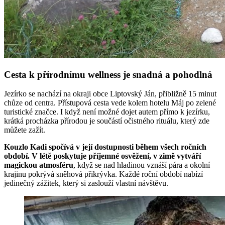
Cesta k přírodnímu wellness je snadná a pohodlná
Jezírko se nachází na okraji obce Liptovský Ján, přibližně 15 minut
chůze od centra. Přístupová cesta vede kolem hotelu Máj po zelené
turistické značce. I když není možné dojet autem přímo k jezírku,
krátká procházka přírodou je součástí očistného rituálu, který zde
můžete zažít.
Kouzlo Kadi spočívá v její dostupnosti během všech ročních
období. V létě poskytuje příjemné osvěžení, v zimě vytváří
magickou atmosféru
, když se nad hladinou vznáší pára a okolní
krajinu pokrývá sněhová přikrývka. Každé roční období nabízí
jedinečný zážitek, který si zaslouží vlastní návštěvu.