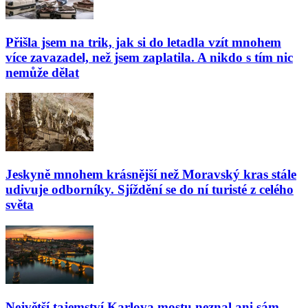
Přišla jsem na trik, jak si do letadla vzít mnohem
více zavazadel, než jsem zaplatila. A nikdo s tím nic
nemůže dělat
Jeskyně mnohem krásnější než Moravský kras stále
udivuje odborníky. Sjíždění se do ní turisté z celého
světa
Největší tajemství Karlova mostu neznal ani sám