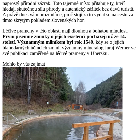
naprostý přírodní zázrak. Toto tajemné místo přitahuje ty, kteří
hledají skutečnou sílu přírody a autentický zážitek bez davů turistů.
A právě dnes vám prozradíme, proč stojí za to vydat se na cestu za
tímto skrytým pokladem slovenských hor.
Léčivé prameny v této oblasti mají dlouhou a bohatou minulost.
První písemné zmínky o jejich existenci pocházejí už ze 14.
století. Významným milníkem byl rok 1549
, kdy se o jejich
blahodárných účincích zmínil významný mineralog Juraj Werner ve
své publikaci zaměřené na léčivé prameny v Uhersku.
Mohlo by vás zajímat