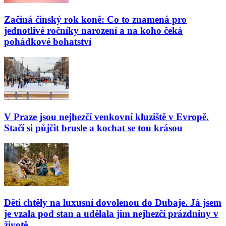
Začíná čínský rok koně: Co to znamená pro
jednotlivé ročníky narození a na koho čeká
pohádkové bohatství
V Praze jsou nejhezčí venkovní kluziště v Evropě.
Stačí si půjčit brusle a kochat se tou krásou
Děti chtěly na luxusní dovolenou do Dubaje. Já jsem
je vzala pod stan a udělala jim nejhezčí prázdniny v
životě