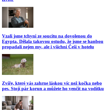
Vzali jsme tchyni ze soucitu na dovolenou do
Egypta. Dělala takovou ostudu, že jsme se hanbou
propadali nejen my, ale i všichni Češi v hotelu
Zvíře, které vás zahrne láskou víc než kočka nebo
pes. Stojí pár korun a můžete ho venčit na vodítku