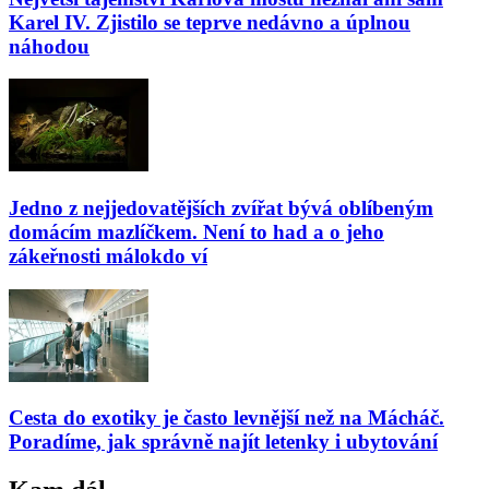
Karel IV. Zjistilo se teprve nedávno a úplnou
náhodou
Jedno z nejjedovatějších zvířat bývá oblíbeným
domácím mazlíčkem. Není to had a o jeho
zákeřnosti málokdo ví
Cesta do exotiky je často levnější než na Mácháč.
Poradíme, jak správně najít letenky i ubytování