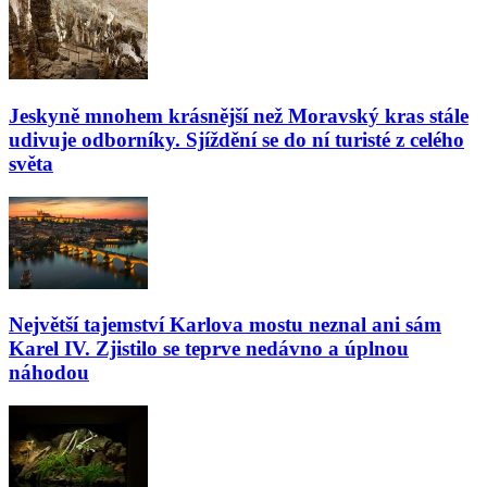
Jeskyně mnohem krásnější než Moravský kras stále
udivuje odborníky. Sjíždění se do ní turisté z celého
světa
Největší tajemství Karlova mostu neznal ani sám
Karel IV. Zjistilo se teprve nedávno a úplnou
náhodou