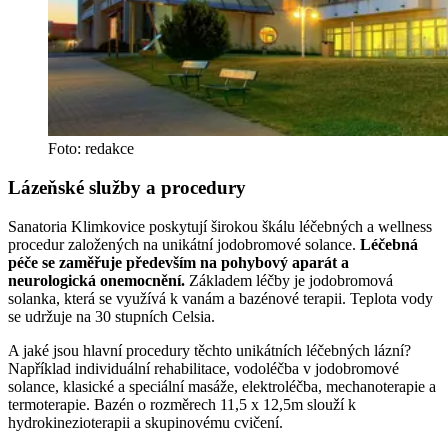
Foto: redakce
Lázeňské služby a procedury
Sanatoria Klimkovice poskytují širokou škálu léčebných a wellness
procedur založených na unikátní jodobromové solance.
Léčebná
péče se zaměřuje především na pohybový aparát a
neurologická onemocnění.
Základem léčby je jodobromová
solanka, která se využívá k vanám a bazénové terapii. Teplota vody
se udržuje na 30 stupních Celsia.
A jaké jsou hlavní procedury těchto unikátních léčebných lázní?
Například individuální rehabilitace, vodoléčba v jodobromové
solance, klasické a speciální masáže, elektroléčba, mechanoterapie a
termoterapie. Bazén o rozměrech 11,5 x 12,5m slouží k
hydrokinezioterapii a skupinovému cvičení.