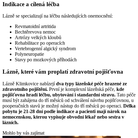
Indikace a cílená léčba
Lázně se specializují na léčbu následujících onemocnění:
Revmatoidní artritida
Bechtěrevova nemoc
Artrózy velkých kloubů
Rehabilitace po operacích
Vertebrogenní algický syndrom
Polyneuropatie
Stavy po mozkových příhodách
Lázně, které vám proplatí zdravotní pojišťovna
Lázně Klimkovice nabízejí
dva typy lázeňské péče hrazené ze
zdravotního pojištění.
První je komplexní lázeňská péče,
kde
pojišťovna hradí léčbu, ubytování i standardní stravu.
Tato péče
musí být zahájena do tří měsíců od schválení návrhu pojišťovnou, u
pooperačních stavů je možný nástup do tří měsíců po operaci.
Délka
pobytu je 21-28 dní podle indikace a pacienti mají nárok na
nemocenskou, kterou vypisuje obvodní lékař nebo sestra v
lázních.
Mohlo by vás zajímat