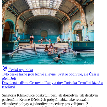
Česká republika
Tyto české lázně jsou léčivé a levné. Svět je obdivuje, ale Češi je
přehlížejí
Dovolená s dětmi
Cestování
Rady a tipy
Turistika
Termální lázně a
lázeňství
Sanatoria Klimkovice poskytují péči jak dospělým, tak dětským
pacientům. Kromě léčebných pobytů nabízí také relaxační
víkendové pobyty a jednotlivé procedury pro veřejnost. Z