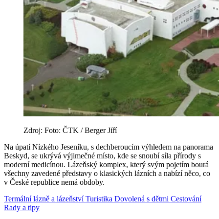
Zdroj: Foto: ČTK / Berger Jiří
Na úpatí Nízkého Jeseníku, s dechberoucím výhledem na panorama
Beskyd, se ukrývá výjimečné místo, kde se snoubí síla přírody s
moderní medicínou. Lázeňský komplex, který svým pojetím bourá
všechny zavedené představy o klasických lázních a nabízí něco, co
v České republice nemá obdoby.
Termální lázně a lázeňství
Turistika
Dovolená s dětmi
Cestování
Rady a tipy