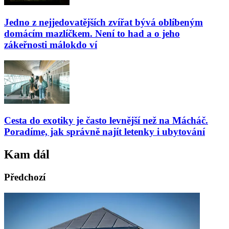
Jedno z nejjedovatějších zvířat bývá oblíbeným
domácím mazlíčkem. Není to had a o jeho
zákeřnosti málokdo ví
Cesta do exotiky je často levnější než na Mácháč.
Poradíme, jak správně najít letenky i ubytování
Kam dál
Předchozí