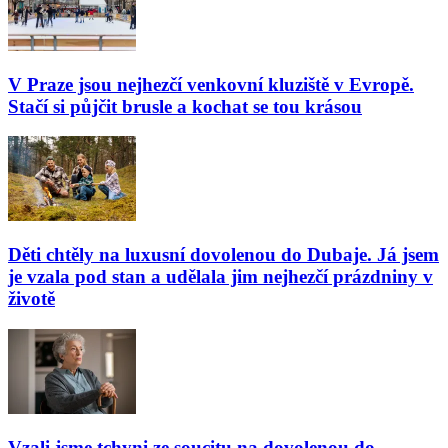
V Praze jsou nejhezčí venkovní kluziště v Evropě.
Stačí si půjčit brusle a kochat se tou krásou
Děti chtěly na luxusní dovolenou do Dubaje. Já jsem
je vzala pod stan a udělala jim nejhezčí prázdniny v
životě
Vzali jsme tchyni ze soucitu na dovolenou do