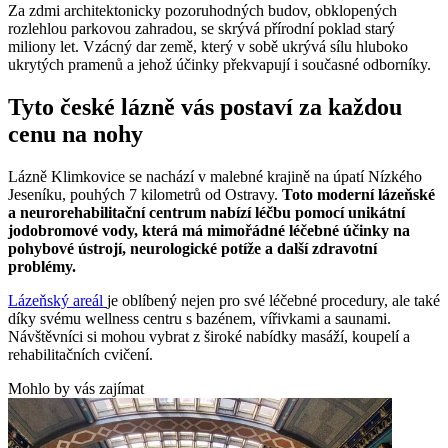
Za zdmi architektonicky pozoruhodných budov, obklopených
rozlehlou parkovou zahradou, se skrývá přírodní poklad starý
miliony let. Vzácný dar země, který v sobě ukrývá sílu hluboko
ukrytých pramenů a jehož účinky překvapují i současné odborníky.
Tyto české lázně vás postaví za každou
cenu na nohy
Lázně Klimkovice se nachází v malebné krajině na úpatí Nízkého
Jeseníku, pouhých 7 kilometrů od Ostravy.
Toto moderní lázeňské
a neurorehabilitační centrum nabízí léčbu pomocí unikátní
jodobromové vody, která má mimořádné léčebné účinky na
pohybové ústrojí, neurologické potíže a další zdravotní
problémy.
Lázeňský areál
je oblíbený nejen pro své léčebné procedury, ale také
díky svému wellness centru s bazénem, vířivkami a saunami.
Návštěvníci si mohou vybrat z široké nabídky masáží, koupelí a
rehabilitačních cvičení.
Mohlo by vás zajímat