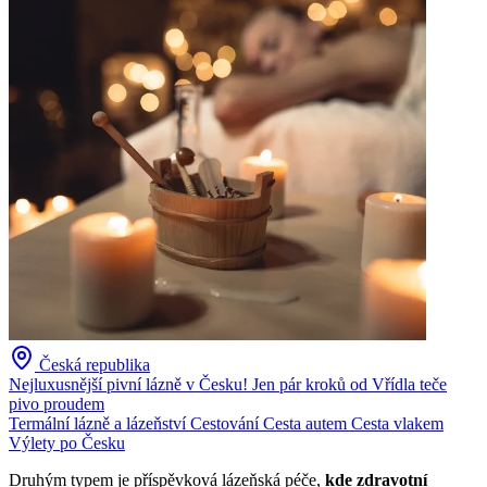
Česká republika
Nejluxusnější pivní lázně v Česku! Jen pár kroků od Vřídla teče
pivo proudem
Termální lázně a lázeňství
Cestování
Cesta autem
Cesta vlakem
Výlety po Česku
Druhým typem je příspěvková lázeňská péče,
kde zdravotní