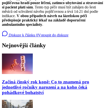
pojišťovna hradí pouze léčení, zatímco ubytování a stravování
si pacient platí sám
. Tento typ péče musí být zahájen do šesti
měsíců od schválení návrhu pojišťovnou a trvá 14-21 dní podle
indikace.
V obou případech návrh na lázeňskou péči
předepisuje praktický lékař na základě doporučení
ambulantního specialisty
.
Diskuze k článku
0
Vstoupit do diskuze
Nejnovější články
Začíná čínský rok koně: Co to znamená pro
jednotlivé ročníky narození a na koho čeká
pohádkové bohatství