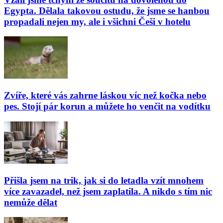
Egypta. Dělala takovou ostudu, že jsme se hanbou
propadali nejen my, ale i všichni Češi v hotelu
Zvíře, které vás zahrne láskou víc než kočka nebo
pes. Stojí pár korun a můžete ho venčit na vodítku
Přišla jsem na trik, jak si do letadla vzít mnohem
více zavazadel, než jsem zaplatila. A nikdo s tím nic
nemůže dělat