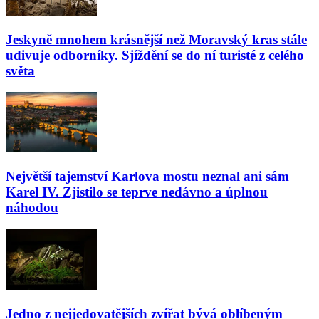
Jeskyně mnohem krásnější než Moravský kras stále
udivuje odborníky. Sjíždění se do ní turisté z celého
světa
Největší tajemství Karlova mostu neznal ani sám
Karel IV. Zjistilo se teprve nedávno a úplnou
náhodou
Jedno z nejjedovatějších zvířat bývá oblíbeným