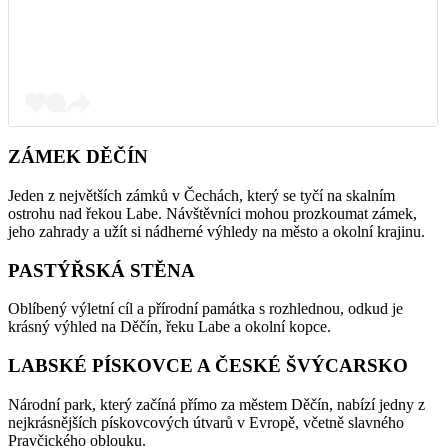
ZÁMEK DĚČÍN
Jeden z největších zámků v Čechách, který se tyčí na skalním
ostrohu nad řekou Labe. Návštěvníci mohou prozkoumat zámek,
jeho zahrady a užít si nádherné výhledy na město a okolní krajinu.
PASTÝŘSKÁ STĚNA
Oblíbený výletní cíl a přírodní památka s rozhlednou, odkud je
krásný výhled na Děčín, řeku Labe a okolní kopce.
LABSKÉ PÍSKOVCE A ČESKÉ ŠVÝCARSKO
Národní park, který začíná přímo za městem Děčín, nabízí jedny z
nejkrásnějších pískovcových útvarů v Evropě, včetně slavného
Pravčického oblouku.