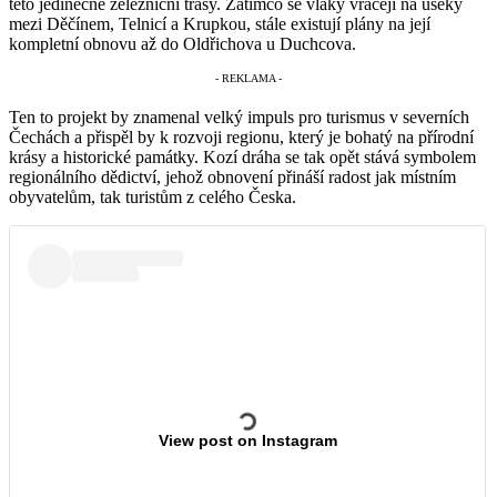
této jedinečné železniční trasy. Zatímco se vlaky vracejí na úseky
mezi Děčínem, Telnicí a Krupkou, stále existují plány na její
kompletní obnovu až do Oldřichova u Duchcova.
Ten to projekt by znamenal velký impuls pro turismus v severních
Čechách a přispěl by k rozvoji regionu, který je bohatý na přírodní
krásy a historické památky. Kozí dráha se tak opět stává symbolem
regionálního dědictví, jehož obnovení přináší radost jak místním
obyvatelům, tak turistům z celého Česka.
View post on Instagram