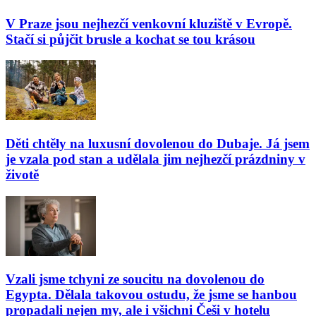
V Praze jsou nejhezčí venkovní kluziště v Evropě.
Stačí si půjčit brusle a kochat se tou krásou
Děti chtěly na luxusní dovolenou do Dubaje. Já jsem
je vzala pod stan a udělala jim nejhezčí prázdniny v
životě
Vzali jsme tchyni ze soucitu na dovolenou do
Egypta. Dělala takovou ostudu, že jsme se hanbou
propadali nejen my, ale i všichni Češi v hotelu