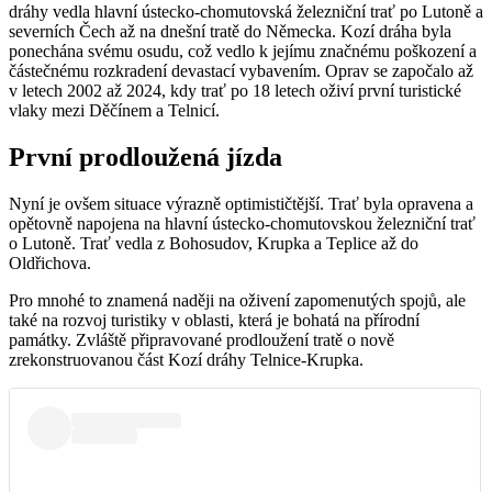
dráhy vedla hlavní ústecko-chomutovská železniční trať po Lutoně a
severních Čech až na dnešní tratě do Německa. Kozí dráha byla
ponechána svému osudu, což vedlo k jejímu značnému poškození a
částečnému rozkradení devastací vybavením. Oprav se započalo až
v letech 2002 až 2024, kdy trať po 18 letech oživí první turistické
vlaky mezi Děčínem a Telnicí.
První prodloužená jízda
Nyní je ovšem situace výrazně optimističtější. Trať byla opravena a
opětovně napojena na hlavní ústecko-chomutovskou železniční trať
o Lutoně. Trať vedla z Bohosudov, Krupka a Teplice až do
Oldřichova.
Pro mnohé to znamená naději na oživení zapomenutých spojů, ale
také na rozvoj turistiky v oblasti, která je bohatá na přírodní
památky. Zvláště připravované prodloužení tratě o nově
zrekonstruovanou část Kozí dráhy Telnice-Krupka.