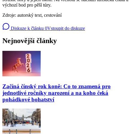
výchozí bod pro pěší túry.
Zdroje: autorský text, cestování
Diskuze k článku
0
Vstoupit do diskuze
Nejnovější články
Začíná čínský rok koně: Co to znamená pro
jednotlivé ročníky narození a na koho čeká
pohádkové bohatství