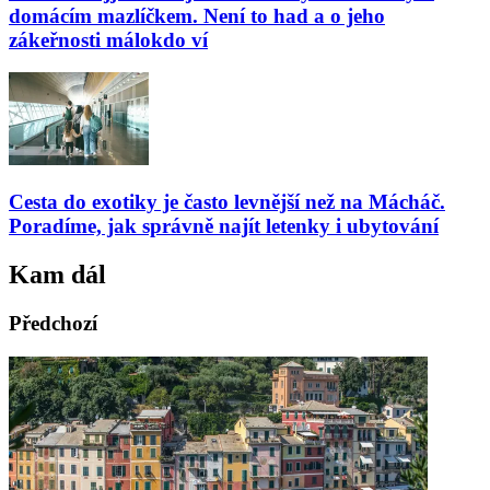
domácím mazlíčkem. Není to had a o jeho
zákeřnosti málokdo ví
Cesta do exotiky je často levnější než na Mácháč.
Poradíme, jak správně najít letenky i ubytování
Kam dál
Předchozí