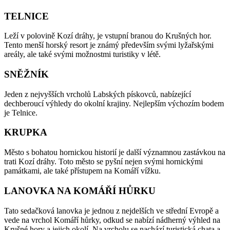
TELNICE
Leží v polovině Kozí dráhy, je vstupní branou do Krušných hor.
Tento menší horský resort je známý především svými lyžařskými
areály, ale také svými možnostmi turistiky v létě.
SNĚŽNÍK
Jeden z nejvyšších vrcholů Labských pískovců, nabízející
dechberoucí výhledy do okolní krajiny. Nejlepším výchozím bodem
je Telnice.
KRUPKA
Město s bohatou hornickou historií je další významnou zastávkou na
trati Kozí dráhy. Toto město se pyšní nejen svými hornickými
památkami, ale také přístupem na Komáří vížku.
LANOVKA NA KOMÁŘÍ HŮRKU
Tato sedačková lanovka je jednou z nejdelších ve střední Evropě a
vede na vrchol Komáří hůrky, odkud se nabízí nádherný výhled na
Krušné hory a jejich okolí. Na vrcholu se nachází turistická chata a