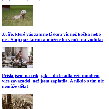
Zvíře, které vás zahrne láskou víc než kočka nebo
pes. Stojí pár korun a můžete ho venčit na vodítku
Přišla jsem na trik, jak si do letadla vzít mnohem
více zavazadel, než jsem zaplatila. A nikdo s tím nic
nemůže dělat