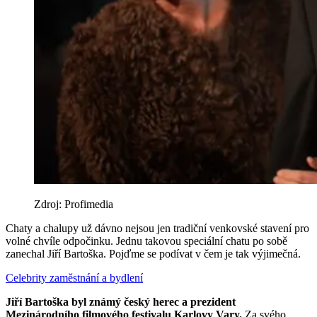
Zdroj: Profimedia
Chaty a chalupy už dávno nejsou jen tradiční venkovské stavení pro
volné chvíle odpočinku. Jednu takovou speciální chatu po sobě
zanechal Jiří Bartoška. Pojďme se podívat v čem je tak výjimečná.
Celebrity
zaměstnání a bydlení
Jiří Bartoška byl známý český herec a prezident
Mezinárodního filmového festivalu Karlovy Vary.
Za svého