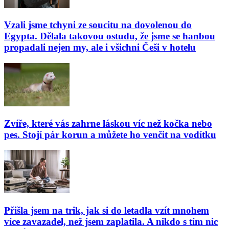
Vzali jsme tchyni ze soucitu na dovolenou do
Egypta. Dělala takovou ostudu, že jsme se hanbou
propadali nejen my, ale i všichni Češi v hotelu
Zvíře, které vás zahrne láskou víc než kočka nebo
pes. Stojí pár korun a můžete ho venčit na vodítku
Přišla jsem na trik, jak si do letadla vzít mnohem
více zavazadel, než jsem zaplatila. A nikdo s tím nic