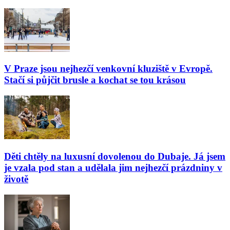
V Praze jsou nejhezčí venkovní kluziště v Evropě.
Stačí si půjčit brusle a kochat se tou krásou
Děti chtěly na luxusní dovolenou do Dubaje. Já jsem
je vzala pod stan a udělala jim nejhezčí prázdniny v
životě