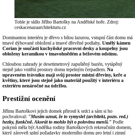
Tohle je sídlo Jiřího Bartošky na Andělské hoře. Zdroj:
ceskacenazaarchitekturu.cz
Dominantou interiéru je dřevo s bílou lazurou, vstupní část domu má
tmavé dýhované obložení a tmavé dřevěné podlahy.
Umělý kámen
Corian je součástí kuchyňské pracovní desky a koupelny jsou
obloženy keramikou v tmavohnědém a béžovém odstínu.
Chloubou zahrady je desetimetrový zapuštěný bazén, vytápěný
stejně jako vnitřní prostory domu tepelným čerpadlem.
Na
upraveném trávníku mají svůj prostor místní dřeviny, keře a
květiny, které jsou stejně jako materiál použitý v interiéru a
exteriéru nenáročné na údržbu.
Prestižní ocenění
Jiřímu Bartoškovi jejich domek přirostl k srdci a sám si ho
pochvaloval:
"Musím uznat, že to vymyslel (architekt, pozn. red.)
hezky, funkčně. Akorát to mohlo být o polovinu menší."
Podle
pokynů měla být Andělka rodiny Bartoškových rekreačním domem,
který zároveň splní požadavky moderního domu pro letní i zimní