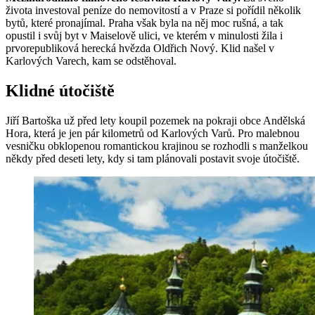
života investoval peníze do nemovitostí a v Praze si pořídil několik
bytů, které pronajímal. Praha však byla na něj moc rušná, a tak
opustil i svůj byt v Maiselově ulici, ve kterém v minulosti žila i
prvorepubliková herecká hvězda Oldřich Nový. Klid našel v
Karlových Varech, kam se odstěhoval.
Klidné útočiště
Jiří Bartoška už před lety koupil pozemek na pokraji obce Andělská
Hora, která je jen pár kilometrů od Karlových Varů. Pro malebnou
vesničku obklopenou romantickou krajinou se rozhodli s manželkou
někdy před deseti lety, kdy si tam plánovali postavit svoje útočiště.