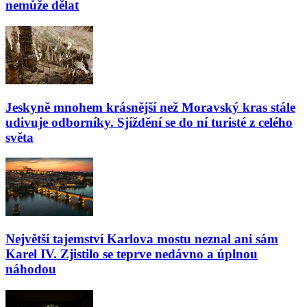
nemůže dělat
Jeskyně mnohem krásnější než Moravský kras stále
udivuje odborníky. Sjíždění se do ní turisté z celého
světa
Největší tajemství Karlova mostu neznal ani sám
Karel IV. Zjistilo se teprve nedávno a úplnou
náhodou