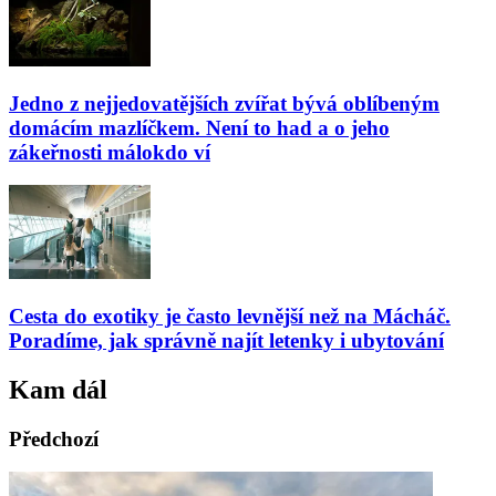
Jedno z nejjedovatějších zvířat bývá oblíbeným
domácím mazlíčkem. Není to had a o jeho
zákeřnosti málokdo ví
Cesta do exotiky je často levnější než na Mácháč.
Poradíme, jak správně najít letenky i ubytování
Kam dál
Předchozí