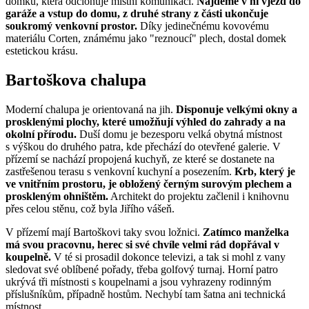
domku, která odcloňuje místní komunikaci.
Najdeme v ní vjezd do
garáže a vstup do domu, z druhé strany z části ukončuje
soukromý venkovní prostor.
Díky jedinečnému kovovému
materiálu Corten, známému jako "reznoucí" plech, dostal domek
estetickou krásu.
Bartoškova chalupa
Moderní chalupa je orientovaná na jih.
Disponuje velkými okny a
prosklenými plochy, které umožňují výhled do zahrady a na
okolní přírodu.
Duší domu je bezesporu velká obytná místnost
s výškou do druhého patra, kde přechází do otevřené galerie. V
přízemí se nachází propojená kuchyň, ze které se dostanete na
zastřešenou terasu s venkovní kuchyní a posezením.
Krb, který je
ve vnitřním prostoru, je obložený černým surovým plechem a
proskleným ohništěm.
Architekt do projektu začlenil i knihovnu
přes celou stěnu, což byla Jiřího vášeň.
V přízemí mají Bartoškovi taky svou ložnici.
Zatímco manželka
má svou pracovnu, herec si své chvíle velmi rád dopřával v
koupelně.
V té si prosadil dokonce televizi, a tak si mohl z vany
sledovat své oblíbené pořady, třeba golfový turnaj. Horní patro
ukrývá tři místnosti s koupelnami a jsou vyhrazeny rodinným
příslušníkům, případně hostům. Nechybí tam šatna ani technická
místnost.