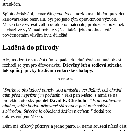
stránkách.
Splnit očekávání, nenarušit
genia loci
a nezklamat důvěru prezidenta
karlovarského festivalu, byl pro jeho tým opravdovou výzvou.
Museli také vyřešit volbu odolného materiálu, protože se pozemek
nachází ve vyšší nadmořské výšce, takže jeho odolnost vůči
povětrnostním vlivům byla důležitá.
Laděná do přírody
Aby moderní rekreační dům zapadal do chráněné krajinné oblasti,
rozhodl se tým pro dřevostavbu.
Dřevěný štít a sedlová střecha
tak splňují prvky tradiční venkovské chalupy.
"Smrkové obkladové panely jsou umístěny vertikálně, což chrání
dům před nepříznivým počasím,"
řekl pan Máslo, s nímž se na
projektu autorsky podílel
David R. Chisholm
. "
Jsou opalované
ohněm, takže budou přirozeně stárnout a postupně splývat
s přírodou. Střecha je obložená šedým plechem,"
dodal pro
dokreslení pan Máslo.
Dům má křížový půdorys a jedno patro. K němu sousedí nízká část