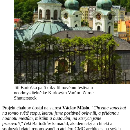
Jiří Bartoška patří díky filmovému festivalu
neodmyslitelně ke Karlovým Varům. Zdroj:
Shutterstock
Projekt chalupy dostal na starost
Václav Máslo
. "
Chceme zanechat
na tomto světě stopu, kterou jsme pozitivně ovlivnili, a přidanou
hodnotu městům, místům a budovám, na kterých jsme
pracovali," řekl
Bartoškův kamarád, akademický architekt a
spoluzakladatel renomovaného ateliéru CMC architects na svých