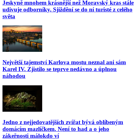
Jeskyně mnohem krásnější než Moravský kras stále
udivuje odborníky. Sjíždění se do ní turisté z celého
světa
Největší tajemství Karlova mostu neznal ani sám
Karel IV. Zjistilo se teprve nedávno a úplnou
náhodou
Jedno z nejjedovatějších zvířat bývá oblíbeným
domácím mazlíčkem. Není to had a o jeho
zákeřnosti málokdo ví