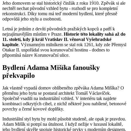
Jeho domovem se stal historický činžák z roku 1910. Zpěvák si ale
nechtěl nechat původní vzhled bytu - rozhodl se pro kompletní
rekonstrukci. Díky tomu má teď moderní bydlení, které přesně
odpovídá jeho stylu a osobnosti.
Letná je jedním z devíti původních pražských kopců a patří k
nejzajímavějším místům v Praze.
Historie této lokality sahá až do
11. století, kdy ji král Vratislav II. věnoval Vyšehradské
kapitule
. Významným milníkem se stal rok 1261, kdy zde Přemysl
Otakar II. uspořádal svou korunovační hostinu - dodnes to
připomíná název Korunovační ulice.
Bydlení Adama Mišíka fanoušky
překvapilo
Jak vlastně vypadá domov oblíbeného zpěváka Adama Mišíka? O
přeměnu jeho bytu se postaral architekt Tomáš Václavíček.
Společně vsadili na industriální vzhled. V interiéru tak najdete
kombinaci odkrytých cihel, z nichž některé jsou nabílené, betonové
povrchy a černé kovové doplňky.
Industriální styl bytu by mohl působit studeně, ale opak je pravdou.
Adam Mišík si potrpí na útulnost. I když nežije v luxusní lokalitě,
jeho bydlení skvěle spojuje historické prvky s moderním designem.