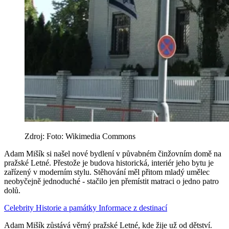
Zdroj: Foto: Wikimedia Commons
Adam Mišík si našel nové bydlení v půvabném činžovním domě na
pražské Letné. Přestože je budova historická, interiér jeho bytu je
zařízený v moderním stylu. Stěhování měl přitom mladý umělec
neobyčejně jednoduché - stačilo jen přemístit matraci o jedno patro
dolů.
Celebrity
Historie a památky
Informace z destinací
Adam Mišík zůstává věrný pražské Letné, kde žije už od dětství.