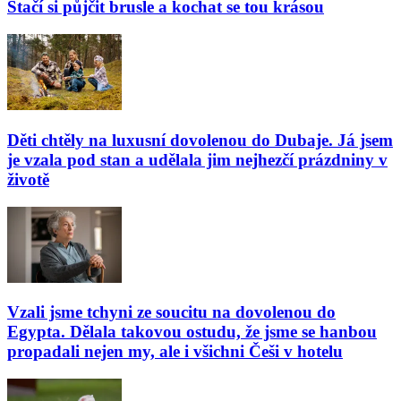
Stačí si půjčit brusle a kochat se tou krásou
Děti chtěly na luxusní dovolenou do Dubaje. Já jsem
je vzala pod stan a udělala jim nejhezčí prázdniny v
životě
Vzali jsme tchyni ze soucitu na dovolenou do
Egypta. Dělala takovou ostudu, že jsme se hanbou
propadali nejen my, ale i všichni Češi v hotelu