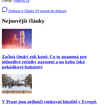
Zdroje:
vimevic.cz
Diskuze k článku
0
Vstoupit do diskuze
Nejnovější články
Začíná čínský rok koně: Co to znamená pro
jednotlivé ročníky narození a na koho čeká
pohádkové bohatství
V Praze jsou nejhezčí venkovní kluziště v Evropě.