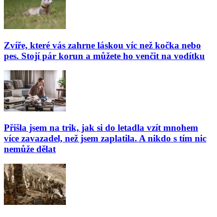
Zvíře, které vás zahrne láskou víc než kočka nebo
pes. Stojí pár korun a můžete ho venčit na vodítku
Přišla jsem na trik, jak si do letadla vzít mnohem
více zavazadel, než jsem zaplatila. A nikdo s tím nic
nemůže dělat