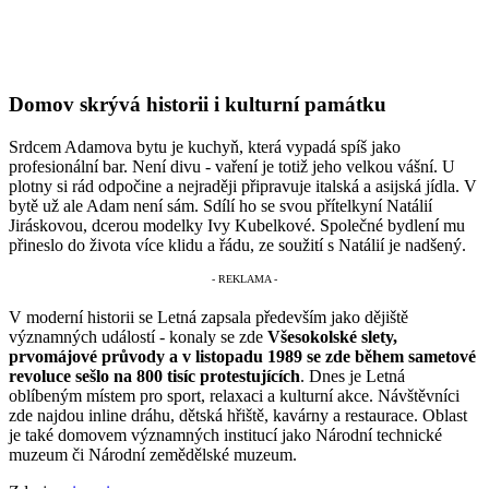
Domov skrývá historii i kulturní památku
Srdcem Adamova bytu je kuchyň, která vypadá spíš jako
profesionální bar. Není divu - vaření je totiž jeho velkou vášní. U
plotny si rád odpočine a nejraději připravuje italská a asijská jídla. V
bytě už ale Adam není sám. Sdílí ho se svou přítelkyní Natálií
Jiráskovou, dcerou modelky Ivy Kubelkové. Společné bydlení mu
přineslo do života více klidu a řádu, ze soužití s Natálií je nadšený.
V moderní historii se Letná zapsala především jako dějiště
významných událostí - konaly se zde
Všesokolské slety,
prvomájové průvody a v listopadu 1989 se zde během sametové
revoluce sešlo na 800 tisíc protestujících
. Dnes je Letná
oblíbeným místem pro sport, relaxaci a kulturní akce. Návštěvníci
zde najdou inline dráhu, dětská hřiště, kavárny a restaurace. Oblast
je také domovem významných institucí jako Národní technické
muzeum či Národní zemědělské muzeum.