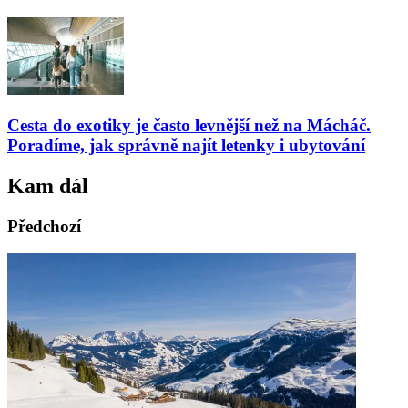
Cesta do exotiky je často levnější než na Mácháč.
Poradíme, jak správně najít letenky i ubytování
Kam dál
Předchozí