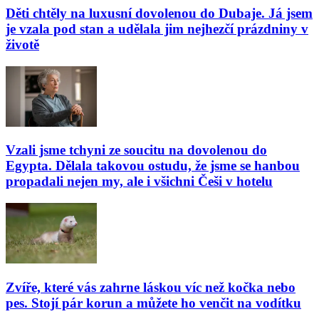
Děti chtěly na luxusní dovolenou do Dubaje. Já jsem
je vzala pod stan a udělala jim nejhezčí prázdniny v
životě
Vzali jsme tchyni ze soucitu na dovolenou do
Egypta. Dělala takovou ostudu, že jsme se hanbou
propadali nejen my, ale i všichni Češi v hotelu
Zvíře, které vás zahrne láskou víc než kočka nebo
pes. Stojí pár korun a můžete ho venčit na vodítku