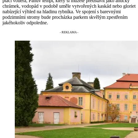
ptačí voliéra, Panův templ, který si můžete představit jako antický
chrámek, vodopád v podobě uměle vytvořených kaskád nebo gloriet
nabízející výhled na hladinu rybníka. Ve spojení s barevnými
podzimními stromy bude procházka parkem skvělým zpestřením
jakéhokoliv odpoledne.