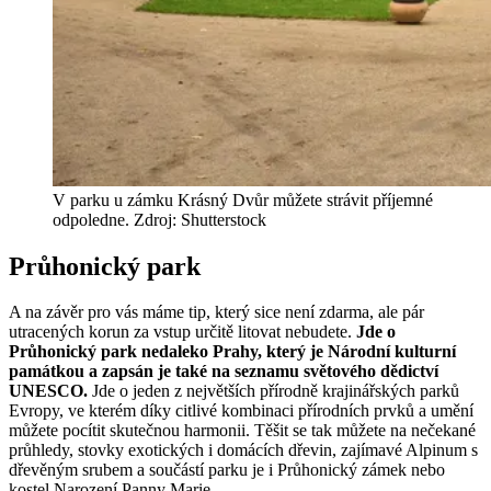
V parku u zámku Krásný Dvůr můžete strávit příjemné
odpoledne. Zdroj: Shutterstock
Průhonický park
A na závěr pro vás máme tip, který sice není zdarma, ale pár
utracených korun za vstup určitě litovat nebudete.
Jde o
Průhonický park nedaleko Prahy, který je Národní kulturní
památkou a zapsán je také na seznamu světového dědictví
UNESCO.
Jde o jeden z největších přírodně krajinářských parků
Evropy, ve kterém díky citlivé kombinaci přírodních prvků a umění
můžete pocítit skutečnou harmonii. Těšit se tak můžete na nečekané
průhledy, stovky exotických i domácích dřevin, zajímavé Alpinum s
dřevěným srubem a součástí parku je i Průhonický zámek nebo
kostel Narození Panny Marie.