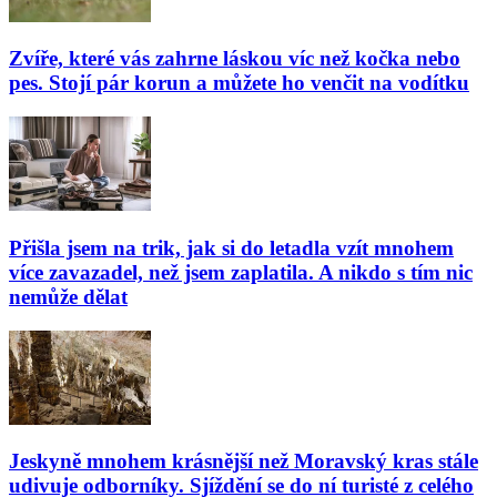
Zvíře, které vás zahrne láskou víc než kočka nebo
pes. Stojí pár korun a můžete ho venčit na vodítku
Přišla jsem na trik, jak si do letadla vzít mnohem
více zavazadel, než jsem zaplatila. A nikdo s tím nic
nemůže dělat
Jeskyně mnohem krásnější než Moravský kras stále
udivuje odborníky. Sjíždění se do ní turisté z celého