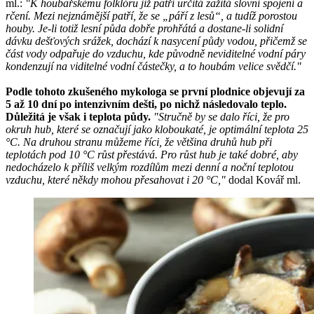
ml.:
"K houbařskému folklóru již patří určitá zažitá slovní spojení a
rčení. Mezi nejznámější patří, že se „páří z lesů“, a tudíž porostou
houby. Je-li totiž lesní půda dobře prohřátá a dostane-li solidní
dávku dešťových srážek, dochází k nasycení půdy vodou, přičemž se
část vody odpařuje do vzduchu, kde původně neviditelné vodní páry
kondenzují na viditelné vodní částečky, a to houbám velice svědčí."
Podle tohoto zkušeného mykologa se první plodnice objevují za
5 až 10 dní po intenzivním dešti, po nichž následovalo teplo.
Důležitá je však i teplota půdy.
"Stručně by se dalo říci, že pro
okruh hub, které se označují jako kloboukaté, je optimální teplota 25
°C. Na druhou stranu můžeme říci, že většina druhů hub při
teplotách pod 10 °C růst přestává. Pro růst hub je také dobré, aby
nedocházelo k příliš velkým rozdílům mezi denní a noční teplotou
vzduchu, které někdy mohou přesahovat i 20 °C,"
dodal Kovář ml.