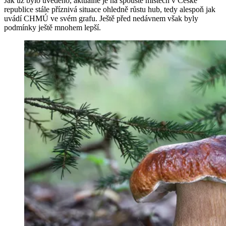
Jak už bylo uvedeno, aktuálně je na spoustě místech v České
republice stále příznivá situace ohledně růstu hub, tedy alespoň jak
uvádí CHMÚ ve svém grafu. Ještě před nedávnem však byly
podmínky ještě mnohem lepší.