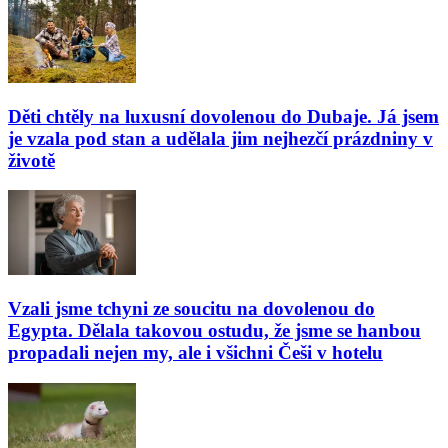
Děti chtěly na luxusní dovolenou do Dubaje. Já jsem
je vzala pod stan a udělala jim nejhezčí prázdniny v
životě
Vzali jsme tchyni ze soucitu na dovolenou do
Egypta. Dělala takovou ostudu, že jsme se hanbou
propadali nejen my, ale i všichni Češi v hotelu