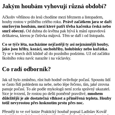
Jakým houbám vyhovují různá období?
Ačkoliv většinou do lesů chodíme mezi březnem a listopadem,
houby rostou v průběhu celého roku.
Právě začátkem jara se daří
smržovým houbám, mezi které patří třeba kačenka česká nebo
smrž obecný.
Od dubna do května pak bývá k mání opravdová
delikatesa, kterou je čirůvka májová. Těm se daří i od listopadu.
Co se týče léta, nacházíme nejčastěji ty asi nejznámější houby,
jako jsou hřiby, kozáci, suchohřiby, holubinky nebo kuřátka
.
Ty se v lesech drží klidně až do pozdního podzimu. Už od začátku
školního roku navíc narazíte i na václavky.
Co radí odborník?
Jak už bylo zmíněno, růst hub hodně ovlivňuje počasí. Spoustu lidí
se často řídí pohledem na nebe, nebo lépe řečeno, tím, jaké zrovna
panuje počasí. To ale podle mykologů není zcela správný ukazatel.
Sice je tvrzení, že rostou po dešti poměrně pravdivé,
mnohem
důležitější je ale dostatečná vlhkost a přiměřená teplota. Houby
totiž nevyrostou přes lusknutím prstu přes noc.
Přesněji to ve své knize Praktický houbař popsal Ladislav Kovář