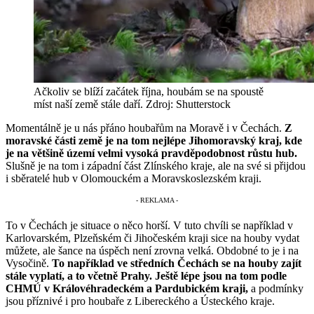
Ačkoliv se blíží začátek října, houbám se na spoustě
míst naší země stále daří. Zdroj: Shutterstock
Momentálně je u nás přáno houbařům na Moravě i v Čechách.
Z
moravské části země je na tom nejlépe Jihomoravský kraj, kde
je na většině území velmi vysoká pravděpodobnost růstu hub.
Slušně je na tom i západní část Zlínského kraje, ale na své si přijdou
i sběratelé hub v Olomouckém a Moravskoslezském kraji.
To v Čechách je situace o něco horší. V tuto chvíli se například v
Karlovarském, Plzeňském či Jihočeském kraji sice na houby vydat
můžete, ale šance na úspěch není zrovna velká. Obdobné to je i na
Vysočině.
To například ve středních Čechách se na houby zajít
stále vyplatí, a to včetně Prahy. Ještě lépe jsou na tom podle
CHMÚ v Královéhradeckém a Pardubickém kraji,
a podmínky
jsou příznivé i pro houbaře z Libereckého a Ústeckého kraje.