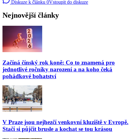
Diskuze k článku
0
Vstoupit do diskuze
Nejnovější články
Začíná čínský rok koně: Co to znamená pro
jednotlivé ročníky narození a na koho čeká
pohádkové bohatství
V Praze jsou nejhezčí venkovní kluziště v Evropě.
Stačí si půjčit brusle a kochat se tou krásou