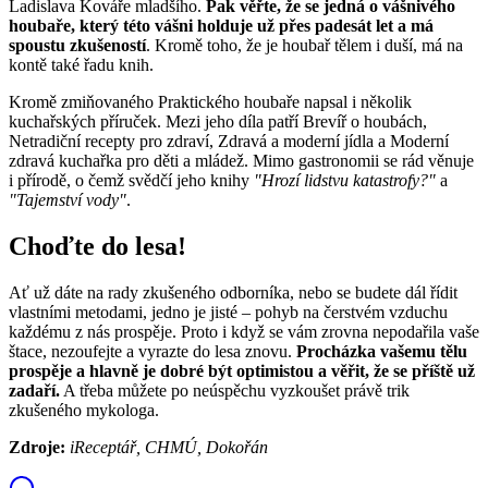
Ladislava Kováře mladšího.
Pak věřte, že se jedná o vášnivého
houbaře, který této vášni holduje už přes padesát let a má
spoustu zkušeností
. Kromě toho, že je houbař tělem i duší, má na
kontě také řadu knih.
Kromě zmiňovaného Praktického houbaře napsal i několik
kuchařských příruček. Mezi jeho díla patří Brevíř o houbách,
Netradiční recepty pro zdraví, Zdravá a moderní jídla a Moderní
zdravá kuchařka pro děti a mládež. Mimo gastronomii se rád věnuje
i přírodě, o čemž svědčí jeho knihy
"Hrozí lidstvu katastrofy?"
a
"Tajemství vody"
.
Choďte do lesa!
Ať už dáte na rady zkušeného odborníka, nebo se budete dál řídit
vlastními metodami, jedno je jisté – pohyb na čerstvém vzduchu
každému z nás prospěje. Proto i když se vám zrovna nepodařila vaše
štace, nezoufejte a vyrazte do lesa znovu.
Procházka vašemu tělu
prospěje a hlavně je dobré být optimistou a věřit, že se příště už
zadaří.
A třeba můžete po neúspěchu vyzkoušet právě trik
zkušeného mykologa.
Zdroje:
iReceptář, CHMÚ, Dokořán