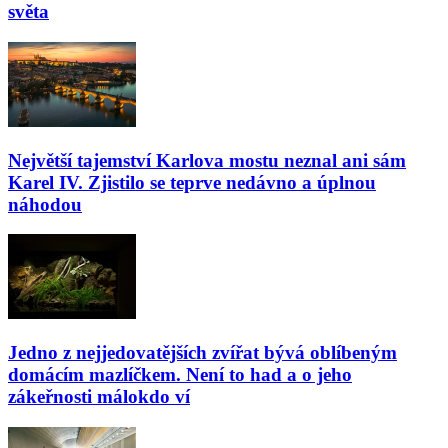
světa
Největší tajemství Karlova mostu neznal ani sám
Karel IV. Zjistilo se teprve nedávno a úplnou
náhodou
Jedno z nejjedovatějších zvířat bývá oblíbeným
domácím mazlíčkem. Není to had a o jeho
zákeřnosti málokdo ví