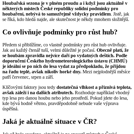
Houbařská sezona je v plném proudu a i když jsou aktuálně v
některých místech České republiky solidní podmínky pro
houbaření, nebývá to samozřejmě vždycky pravidlem
. Jistě, jak
se říká, kdo hledá najde, ale skutečnost je někdy mnohem složitější.
Co ovlivňuje podmínky pro růst hub?
Předem si přiblížíme, co vlastně podmínky pro růst hub ovlivňuje.
Jak asi každý čtenář tuší, velmi důležité je počasí.
Obecně platí, že
se houbám zpravidla nejvíce daří po vydatných deštích. Podle
doporučení Českého hydrometeorologického ústavu (CHMÚ)
je ideální se po nich do lesa vydat za předpokladu, že přijdou
na řadu teplé, avšak nikoliv horké dny.
Mezi nejplodnější měsíce
patří červenec, srpen a září.
Klíčovými faktory jsou tedy
dostatečná vlhkost a příznivá teplota,
avšak záleží i na dalších atributech.
Rozhoduje například vhodný
typ lesa pro danou houbu nebo jeho prostředí. Pokud jdete do lesa,
kde bývá hodně větrno, pravděpodobně nebude vaše výprava
úspěšná.
Jaká je aktuálně situace v ČR?