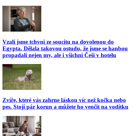
Vzali jsme tchyni ze soucitu na dovolenou do
Egypta. Dělala takovou ostudu, že jsme se hanbou
propadali nejen my, ale i všichni Češi v hotelu
Zvíře, které vás zahrne láskou víc než kočka nebo
pes. Stojí pár korun a můžete ho venčit na vodítku