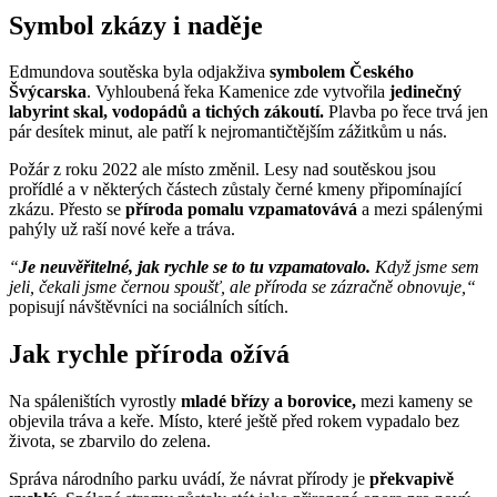
Symbol zkázy i naděje
Edmundova soutěska byla odjakživa
symbolem Českého
Švýcarska
. Vyhloubená řeka Kamenice zde vytvořila
jedinečný
labyrint skal, vodopádů a tichých zákoutí.
Plavba po řece trvá jen
pár desítek minut, ale patří k nejromantičtějším zážitkům u nás.
Požár z roku 2022 ale místo změnil. Lesy nad soutěskou jsou
prořídlé a v některých částech zůstaly černé kmeny připomínající
zkázu. Přesto se
příroda pomalu vzpamatovává
a mezi spálenými
pahýly už raší nové keře a tráva.
“
Je neuvěřitelné, jak rychle se to tu vzpamatovalo.
Když jsme sem
jeli, čekali jsme černou spoušť, ale příroda se zázračně obnovuje,“
popisují návštěvníci na sociálních sítích.
Jak rychle příroda ožívá
Na spáleništích vyrostly
mladé břízy a borovice,
mezi kameny se
objevila tráva a keře. Místo, které ještě před rokem vypadalo bez
života, se zbarvilo do zelena.
Správa národního parku uvádí, že návrat přírody je
překvapivě