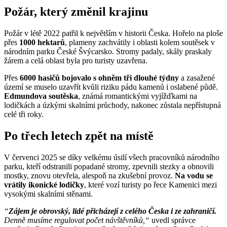
Požár, který změnil krajinu
Požár v létě 2022 patřil k největším v historii Česka. Hořelo na ploše
přes
1000 hektarů
, plameny zachvátily i oblasti kolem soutěsek v
národním parku České Švýcarsko. Stromy padaly, skály praskaly
žárem a celá oblast byla pro turisty uzavřena.
Přes
6000 hasičů bojovalo s ohněm tři dlouhé týdny
a zasažené
území se muselo uzavřít kvůli riziku pádu kamenů i oslabené půdě.
Edmundova soutěska
, známá romantickými vyjížďkami na
lodičkách a úzkými skalními průchody, nakonec zůstala nepřístupná
celé tři roky.
Po třech letech zpět na místě
V červenci 2025 se díky velkému úsilí všech pracovníků národního
parku, kteří odstranili popadané stromy, zpevnili stezky a obnovili
mostky, znovu otevřela, alespoň na zkušební provoz.
Na vodu se
vrátily ikonické lodičky
, které vozí turisty po řece Kamenici mezi
vysokými skalními stěnami.
“
Zájem je obrovský, lidé přicházejí z celého Česka i ze zahraničí.
Denně musíme regulovat počet návštěvníků,“
uvedl správce