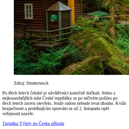
Zdroj: Shutterstock
Po třech letech čekání se návštěvníci konečně dočkali. Jedno z
nejkouzelnějších míst České republiky se po ničivém požáru po
třech letech znovu otevřelo. Jenže radost nebude trvat dlouho. Kvůli
bezpečnosti a probíhajícím opravám se už 2. listopadu opět
veřejnosti uzavře.
Turistika
Výlety po Česku
příroda