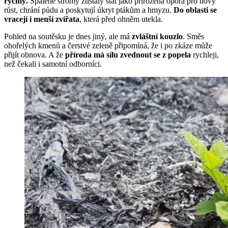
rychlý.
Spálené stromy zůstaly stát jako přirozená opora pro nový
růst, chrání půdu a poskytují úkryt ptákům a hmyzu.
Do oblasti se
vracejí i menší zvířata
, která před ohněm utekla.
Pohled na soutěsku je dnes jiný, ale má
zvláštní kouzlo
. Směs
ohořelých kmenů a čerstvé zeleně připomíná, že i po zkáze může
přijít obnova. A že
příroda má sílu zvednout se z popela
rychleji,
než čekali i samotní odborníci.