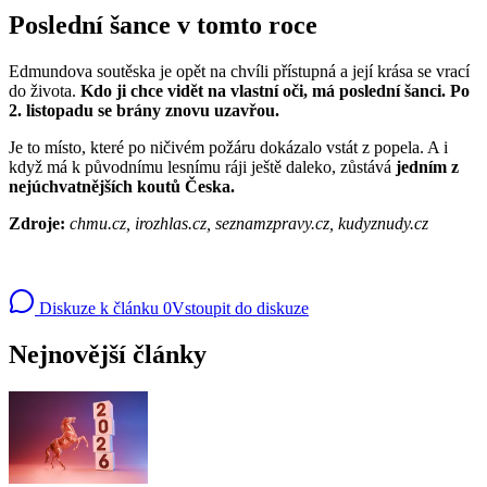
Poslední šance v tomto roce
Edmundova soutěska je opět na chvíli přístupná a její krása se vrací
do života.
Kdo ji chce vidět na vlastní oči, má poslední šanci. Po
2. listopadu se brány znovu uzavřou.
Je to místo, které po ničivém požáru dokázalo vstát z popela. A i
když má k původnímu lesnímu ráji ještě daleko, zůstává
jedním z
nejúchvatnějších koutů Česka.
Zdroje:
chmu.cz, irozhlas.cz, seznamzpravy.cz, kudyznudy.cz
Diskuze k článku
0
Vstoupit do diskuze
Nejnovější články