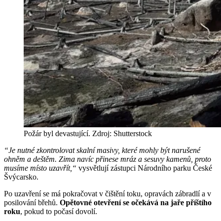
Požár byl devastující. Zdroj: Shutterstock
“Je nutné zkontrolovat skalní masivy, které mohly být narušené
ohněm a deštěm. Zima navíc přinese mráz a sesuvy kamenů, proto
musíme místo uzavřít,“
vysvětlují zástupci Národního parku České
Švýcarsko.
Po uzavření se má pokračovat v čištění toku, opravách zábradlí a v
posilování břehů.
Opětovné otevření se očekává na jaře příštího
roku
, pokud to počasí dovolí.