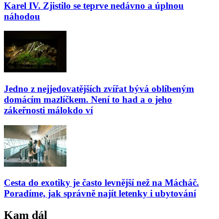
Karel IV. Zjistilo se teprve nedávno a úplnou
náhodou
Jedno z nejjedovatějších zvířat bývá oblíbeným
domácím mazlíčkem. Není to had a o jeho
zákeřnosti málokdo ví
Cesta do exotiky je často levnější než na Mácháč.
Poradíme, jak správně najít letenky i ubytování
Kam dál