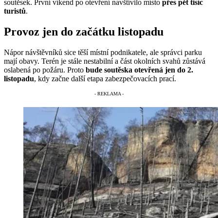
soutěsek. První víkend po otevření navštívilo místo
přes pět tisíc
turistů
.
Provoz jen do začátku listopadu
Nápor návštěvníků sice těší místní podnikatele, ale správci parku
mají obavy. Terén je stále nestabilní a část okolních svahů zůstává
oslabená po požáru. Proto
bude soutěska otevřená jen do 2.
listopadu
, kdy začne další etapa zabezpečovacích prací.