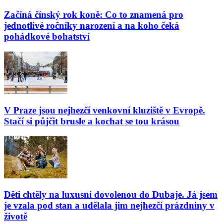
Začíná čínský rok koně: Co to znamená pro
jednotlivé ročníky narození a na koho čeká
pohádkové bohatství
V Praze jsou nejhezčí venkovní kluziště v Evropě.
Stačí si půjčit brusle a kochat se tou krásou
Děti chtěly na luxusní dovolenou do Dubaje. Já jsem
je vzala pod stan a udělala jim nejhezčí prázdniny v
životě