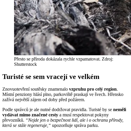
Přesto se příroda dokázala rychle vzpamatovat. Zdroj:
Shutterstock
Turisté se sem vracejí ve velkém
Znovuotevření soutěsky znamenalo
vzpruhu pro celý region
.
Místní penziony hlásí plno, parkoviště praskají ve švech. Hřensko
zažívá největší zájem od doby před požárem.
Podle správců je ale nutné dodržovat pravidla. Turisté by se
neměli
vydávat mimo značené cesty
a musí respektovat pokyny
převozníků.
“Nejde jen o bezpečnost lidí, ale i o ochranu přírody,
která se stále regeneruje,“
upozorňuje správa parku.